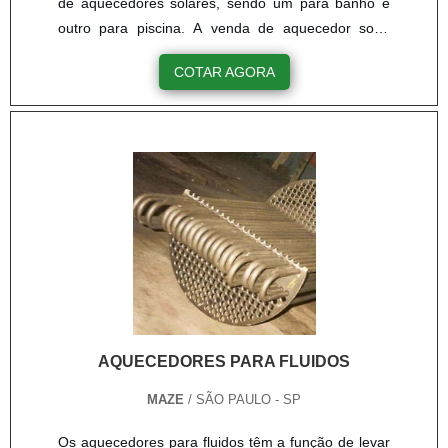
de aquecedores solares, sendo um para banho e
outro para piscina. A venda de aquecedor solar
para banho é feita de acordo com um pré
COTAR AGORA
dimensionamento do consumo de água quente do
estabelecimento, otimizando o investimento de
acordo com a necessidade de cada cliente. Já o
aquecedor para piscina é fabricado totalmente apto
para sua função, sendo um ma....
AQUECEDORES PARA FLUIDOS
MAZE
/ SÃO PAULO - SP
Os aquecedores para fluidos têm a função de levar