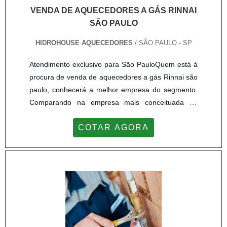
VENDA DE AQUECEDORES A GÁS RINNAI
SÃO PAULO
HIDROHOUSE AQUECEDORES
/ SÃO PAULO - SP
Atendimento exclusivo para São PauloQuem está à
procura de venda de aquecedores a gás Rinnai são
paulo, conhecerá a melhor empresa do segmento.
Comparando na empresa mais conceituada do
mercado e descobrindo a maior referência de
COTAR AGORA
qualidade da área de atuação.Quando a busca é
por venda de aquecedores a gás Rinnai são paulo,
com os colaboradores da Hidrohouse Aquecedores
o cliente poderá contar precisão com assessoria
técnica especializada.MAIS SOBRE VENDA DE
AQUECEDORES A GÁS RINNAI SÃO PAULOA
Hidrohouse Aquecedores centraliza seus esforços
em criar para cada cliente uma estrutura com