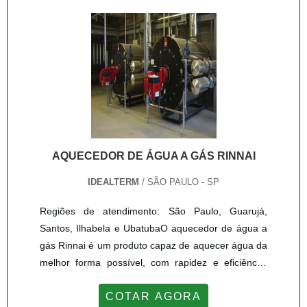
Combustão industrial; - Automação industr....
AQUECEDOR DE ÁGUA A GÁS RINNAI
IDEALTERM
/ SÃO PAULO - SP
Regiões de atendimento: São Paulo, Guarujá,
Santos, Ilhabela e UbatubaO aquecedor de água a
gás Rinnai é um produto capaz de aquecer água da
melhor forma possível, com rapidez e eficiência.
Este tipo de produto tem ganhado destaque no
COTAR AGORA
mercado por ter um ótimo custo-benefício e ser fácil