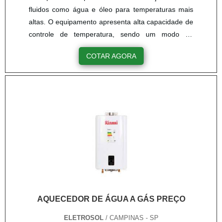
fluidos como água e óleo para temperaturas mais
altas. O equipamento apresenta alta capacidade de
controle de temperatura, sendo um modo de
segurança altamente importante. Os fluidos
COTAR AGORA
industriais são usados como componentes de
processos produtivos que devem estar dentro de
padrões adequados para executarem sua função
no procedimento. é de grande importância contar
com aquecedores para fluidos de ....
AQUECEDOR DE ÁGUA A GÁS PREÇO
ELETROSOL
/ CAMPINAS - SP