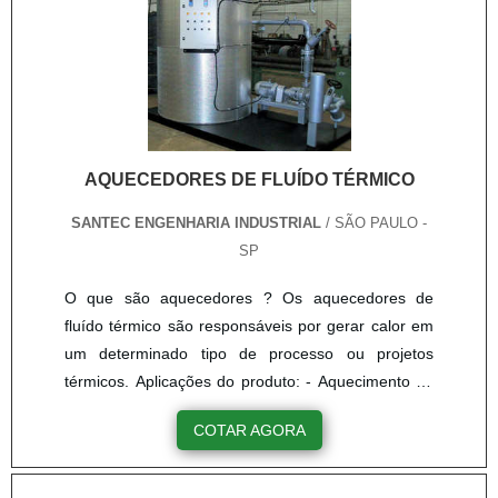
AQUECEDORES DE FLUÍDO TÉRMICO
SANTEC ENGENHARIA INDUSTRIAL
/ SÃO PAULO -
SP
O que são aquecedores ? Os aquecedores de
fluído térmico são responsáveis por gerar calor em
um determinado tipo de processo ou projetos
térmicos. Aplicações do produto: - Aquecimento de
Asfalto; - Aquecimento de Reatores; - Aquecimento
COTAR AGORA
de Ar através de Radiadores (Estufas, Fornos,
Rama Têxtil e outros); - Aquecimento de Resinas e
óleo em geral. Área de atuação da empresa -