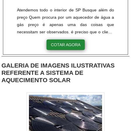
Atendemos todo o interior de SP Busque além do
preço Quem procura por um aquecedor de água a
gás preço é apenas uma das coisas que
necessitam ser observados. é preciso que o cliente
verifique a procedência do produto, a empresa
COTAR AGORA
fornecedora, e quais os benefícios que o
equipamento irá entregar. é bom ressaltar que um
produto com preço elevado não garante qualidade.
GALERIA DE IMAGENS ILUSTRATIVAS
Portanto, é preciso procurar por um preço benéfico,
REFERENTE A SISTEMA DE
que seja acessível, competit....
AQUECIMENTO SOLAR