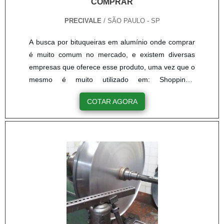
COMPRAR
PRECIVALE
/ SÃO PAULO - SP
A busca por bituqueiras em alumínio onde comprar
é muito comum no mercado, e existem diversas
empresas que oferece esse produto, uma vez que o
mesmo é muito utilizado em: Shoppings;
Restaurantes; Condomínios; Estacionamentos;
COTAR AGORA
Entre outros.Principais vantagens presentes nas
bituqueirasSendo um equipamento muito útil no dia
a dia, que possui a principal finalidade de servir de
descarte para bitucas de cigarro, cinzas e fósforo.
As bituqueiras, também conhecidas como cinzeiros,
são feitas a partir .