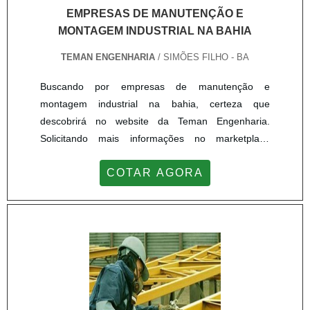
EMPRESAS DE MANUTENÇÃO E
MONTAGEM INDUSTRIAL NA BAHIA
TEMAN ENGENHARIA
/ SIMÕES FILHO - BA
Buscando por empresas de manutenção e
montagem industrial na bahia, certeza que
descobrirá no website da Teman Engenharia.
Solicitando mais informações no marketplace
Soluções Industriais e achando a líder do
COTAR AGORA
segmento.MAIS INFORMAÇÕES INTERESSANTES
SOBRE EMPRESAS DE MANUTENÇÃO E
MONTAGEM INDUSTRIAL NA BAHIASe alguém
busca por empresas de manutenção e montagem
industrial na bahia responsável, chega até a Teman
Engenharia. Disponibilizand...