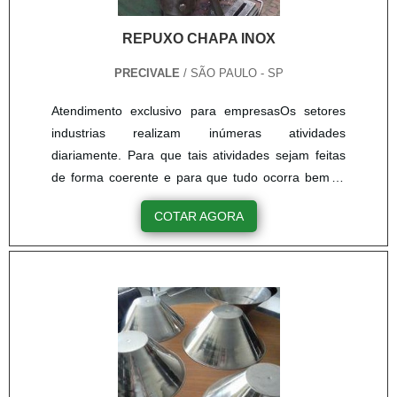
REPUXO CHAPA INOX
PRECIVALE
/ SÃO PAULO - SP
Atendimento exclusivo para empresasOs setores
industrias realizam inúmeras atividades
diariamente. Para que tais atividades sejam feitas
de forma coerente e para que tudo ocorra bem, é
indispensável o processo de Repuxo chapa inox.O
COTAR AGORA
que seria Repuxo chapa inox?Na verdade o repuxo,
é um excelente processo de fabricação, em que
uma chapa metálica adquire forma volumétrica,
oca, previamente definida.As ferramentas que são
destinadas para a execução de tal processos,
geralmente possuem característic.