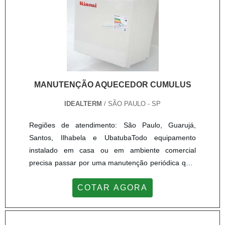
SERVIÇO DE REPUXO.
MANUTENÇÃO AQUECEDOR CUMULUS
IDEALTERM
/ SÃO PAULO - SP
Regiões de atendimento: São Paulo, Guarujá,
Santos, Ilhabela e UbatubaTodo equipamento
instalado em casa ou em ambiente comercial
precisa passar por uma manutenção periódica que,
em suma, prolonga em muitos anos a vida útil do
COTAR AGORA
aparelho. A manutenção aquecedor Cumulus é,
basicamente para prevenir que algo aconteça e
deve ser feita por profissionais especializados e