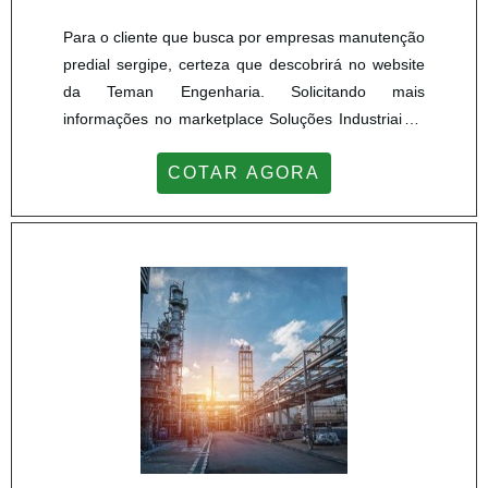
Para o cliente que busca por empresas manutenção
predial sergipe, certeza que descobrirá no website
da Teman Engenharia. Solicitando mais
informações no marketplace Soluções Industriais e
achando a líder do segmento.Sim, o lugar certo é
COTAR AGORA
aqui! Quando o desejo é por empresas manutenção
predial sergipe, com os profissionais da Teman
Engenharia poderá encontrar proteção com
fidelização do cliente.UM POUCO MAIS SOBRE
EMPRESAS MANUTENÇÃO PRED...