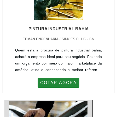
PINTURA INDUSTRIAL BAHIA
TEMAN ENGENHARIA
/ SIMÕES FILHO - BA
Quem está à procura de pintura industrial bahia,
achará a empresa ideal para seu negócio. Fazendo
um orçamento por meio do maior marketplace da
américa latina e conhecendo a melhor referência
em qualidade do mercado.Sim, é isso mesmo!
COTAR AGORA
Quando o tema é pintura industrial bahia, com a
melhor mão de obra da Teman Engenharia
receberá precisão com comprometimento com os
resultados dos clientes.OUTRAS INFORMAÇÕES
SOBRE PINTURA INDUSTRIAL BAHIA...