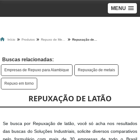
MENU
Início
Produtos
Repuxo de Metais
Repuxação de latão
Buscas relacionadas:
Empresas de Repuxo para Alambique
Repuxação de metais
Repuxo em torno
REPUXAÇÃO DE LATÃO
Se busca por Repuxação de latão, você só acha nos resultados
das buscas do Soluções Industriais, solicite diversos comparativos
pelo formulário com mais de 30 empresas de todo o Brasil