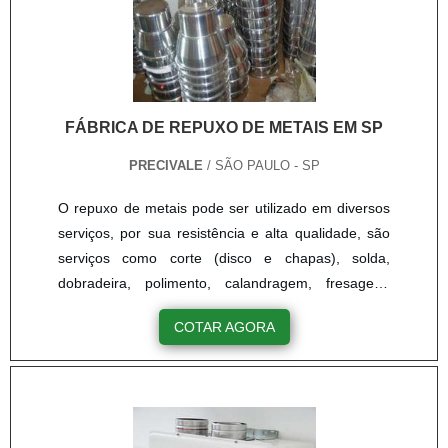
FÁBRICA DE REPUXO DE METAIS EM SP
PRECIVALE
/ SÃO PAULO - SP
O repuxo de metais pode ser utilizado em diversos
serviços, por sua resistência e alta qualidade, são
serviços como corte (disco e chapas), solda,
dobradeira, polimento, calandragem, fresagem,
modelação – ferro e madeira, recozimento (forno),
COTAR AGORA
estampagem, frisadeira, usinagem, repuxação e
metalúrgica em geral. Para ter um serviço de alta
qualidade e uma peça que atenda as expectativas,
o melhor é contatar diretamente uma fábrica de
repuxo de metais em SP.SAIBA MAIS SOBRE O