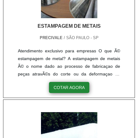
ESTAMPAGEM DE METAIS
PRECIVALE
/ SÃO PAULO - SP
Atendimento exclusivo para empresas O que Ã©
estampagem de metal? A estampagem de metais
Ã© o nome dado ao processo de fabricaçao de
peças atravÃ©s do corte ou da deformaçao de
chapas em metal. A estampagem Ã© o principal
COTAR AGORA
processo de fabricaçao de placas em metal de
maneira personlizada, de acordo com a
necessidade de cada cliente. Etapas do processo -
Corte; - Dobramento e encurvamento; -
Estampagem profunda ou repuxo; O processo de
estampagem de chapas A estampagem de metais
Ã© conheci.