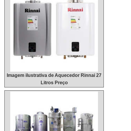
cliente irá encontrar ótima qualidade com
Aquecedores é possível encontrar o que há de
pagamento acessível.SOBRE MANUTENÇÃO
melhor em reparo aquecedor a gás. Sempre de
PREVENTIVA DE AQUECEDORES A GÁSA
olho no mercado, traz novidades em itens como
Hidrohouse Aquecedores centraliza sua energia em
venda de aquecedor a gás e manutenção de
criar uma estrutura com escritório de alta qualidade
aquecedor a gás 30 litros.Isso se deve ao fato de a
onde são realizadas as atividades e equipamentos
empresa ser uma empresa comprometida com seus
de última geração, tudo para se certificar que se
serviços e uma empresa inovadora, conquistas
tenha manutenção preventiva de aquecedores a
adquiridas porque investiu em uma estrutura que
gás com proteção. Há muitas maneiras eficientes
hoje conta com escritório de alta qualidade onde
de demonstrar competência e excelência em sua
são realizadas as atividades e biblioteca técnica de
área de atuação. A Hidrohouse Aquecedores se
Imagem ilustrativa de Aquecedor Rinnai 27
apoio.Tudo isso, somado à performance de uma
mostra referência por ter: Soluções para quem
Litros Preço
equipe multidisciplinar de consultores associados e
busca banho na temperatura ideal;
profissionais com vasta experiência na área de
Comprometimento com os resultados; Sala de
atuação, garante uma entrega de excelência de
treinamento com materiais sofisticados.Ainda
ponta a ponta....
focando na qualidade em manutenção preventiva
de aquecedores a gás, é importante buscar uma
empresa que tenha produtos e serviços com ótima