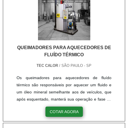
QUEIMADORES PARA AQUECEDORES DE
FLUÍDO TÉRMICO
TEC CALOR
/ SÃO PAULO - SP
Os queimadores para aquecedores de fluído
térmico são responsáveis por aquecer um fluido e
um óleo mineral semelhante aos de veículos, que
após esquentado, manterá sua operação e fase da
produção. O procedimento é feito de maneira
COTAR AGORA
uniforme, no momento que a temperatura atinge
um ponto, se mantém igual, mantendo o produto
longe de superaquecimento. Conheça os pontos