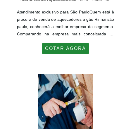
Atendimento exclusivo para São PauloQuem está à
procura de venda de aquecedores a gás Rinnai são
paulo, conhecerá a melhor empresa do segmento.
Comparando na empresa mais conceituada do
mercado e descobrindo a maior referência de
COTAR AGORA
qualidade da área de atuação.Quando a busca é
por venda de aquecedores a gás Rinnai são paulo,
com os colaboradores da Hidrohouse Aquecedores
o cliente poderá contar precisão com assessoria
técnica especializada.MAIS SOBRE VENDA DE
AQUECEDORES A GÁS RINNAI SÃO PAULOA
Hidrohouse Aquecedores centraliza seus esforços
em criar para cada cliente uma estrutura com
escritório de alta qualidade onde são realizadas as
atividades e estrutura suficiente para atender todas
as demandas, tudo isso para oferecer venda de
aquecedores a gás Rinnai são paulo com excelente