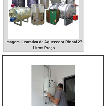
qualidade e excelente custo-benefício,
características simples, mas que mostram o
comprometimento da empresa com seus
clientes.Isso tudo é a razão pela qual a Hidrohouse
Aquecedores é uma empresa segura quando se
fala do segmento de venda e manutenção de
aquecedores. A empresa foca no que há de melhor
Imagem ilustrativa de Aquecedor Rinnai 27
para fidelizar os clientes.ABAIXO ALGUNS
Litros Preço
DETALHES SOBRE A MELHOR EMPRESA NO
SEGMENTONa Hidrohouse Aquecedores é possível
encontrar o que há de melhor em venda e
manutenção de aquecedores. É sempre a opção
mais confiável, disponibilizando itens como
instalação de aquecedor a gás 26 litros e
manutenção de aquecedor a gás 30 litros com
ótima qualidade e precisão.Para uma maior
satisfação dos clientes, a empresa busca investir
nos melhores profissionais do mercado, e em