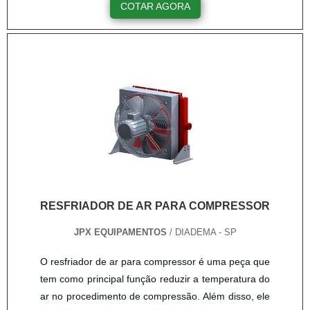
COTAR AGORA
necessidade de cada cliente e projeto. Durante a
escolha desse aquecedor é necessário analisar
corretamente os pontos de consumo que deseja
utilizar. Podem ser duchas, torneiras e banheiras,
por exemplo. Saiba que, para um mel....
RESFRIADOR DE AR PARA COMPRESSOR
JPX EQUIPAMENTOS
/ DIADEMA - SP
O resfriador de ar para compressor é uma peça que
tem como principal função reduzir a temperatura do
ar no procedimento de compressão. Além disso, ele