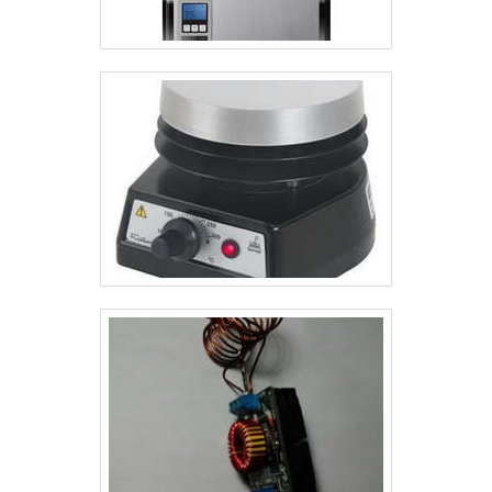
aquecedor a gás 30 litros.Tudo isso por ser uma
empresa comprometida com seus serviços e uma
empresa inovadora, padrões alcançados por conter
escritório de alta qualidade onde são realizadas as
atividades e equipamentos de última geração.
Esses fatores, somados a um time com equipe
multidisciplinar de consultores associados e
profissionais com vasta experiência na área de
atuação, comprova sua essência de trazer o melhor
para todos os clientes.