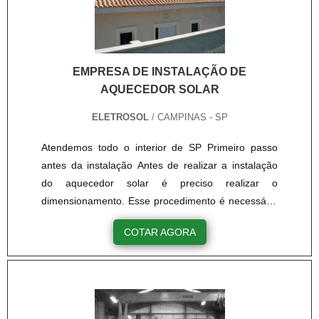
EMPRESA DE INSTALAÇÃO DE
AQUECEDOR SOLAR
ELETROSOL
/ CAMPINAS - SP
Atendemos todo o interior de SP Primeiro passo
antes da instalação Antes de realizar a instalação
do aquecedor solar é preciso realizar o
dimensionamento. Esse procedimento é necessário
para que o cliente se satisfaça com seu
COTAR AGORA
equipamento. é através desse procedimento que é
possível definir o volume certo de água quente,
atendendo, assim, a demanda diária do usuário e,
conseqüentemente, a área coletora necessária para
aquecer esse volume. Conh....