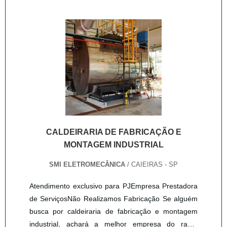
FABRICAÇÃO E MONTAGEM INDUSTRIALSe
alguém procurar por caldeiraria de fabricação e
montagem industrial em uma empresa altamente
qualificada, encontra na internet a Master Serviços
e Usinagem. Na companhia também é possível
encontrar recuperação de cilindros pneumáticos e
fabricação de pantógrafos, garantindo o que há de
melhor na atualidade.Ainda tratando-se de
caldeiraria de fabricação e montagem industrial,
deve-se ter a exatidão em orçar com empresas que
prezam por produtos e serviços que tenham ótima
CALDEIRARIA DE FABRICAÇÃO E
qualidade e assertividade, detalhes que passam
MONTAGEM INDUSTRIAL
despercebidos e podem gerar prejuízo futuros para
SMI ELETROMECÂNICA
/ CAIEIRAS - SP
os clientes.É importante lembrar que o serviço deve
ser prestado por empresas especializadas. Esse
Atendimento exclusivo para PJEmpresa Prestadora
tipo de cuidado ajuda a garantir a qualidade e
de ServiçosNão Realizamos Fabricação Se alguém
assertividade do serviço, além de evitar prejuízos
busca por caldeiraria de fabricação e montagem
com imprevistos e execuções mal elaboradas.
industrial, achará a melhor empresa do ramo