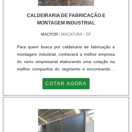
CALDEIRARIA DE FABRICAÇÃO E
MONTAGEM INDUSTRIAL
MACPOR
/ MACATUBA - SP
Para quem busca por caldeiraria de fabricação e
montagem industrial, conhecerá a melhor empresa
do ramo empresarial elaborando uma cotação na
melhor companhia do segmento e encontrando a
principal referência em qualidade.MAIS SOBRE A
COTAR AGORA
CALDEIRARIA DE FABRICAÇÃO E MONTAGEM
INDUSTRIALQuem está à procura de caldeiraria de
fabricação e montagem industrial em uma empresa
altamente qualificada, vai até o site da Macpor.
Atuando com laminação co...