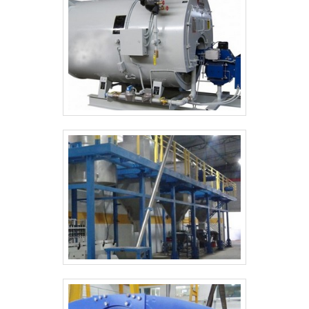
variedades no segmento quando o assunto for
caldeiraria. Os clientes encontram itens como
calandragem de chapa e corte de chaparia com
ótima qualidade e assertividade.Para tal sucesso, a
empresa investiu em profissionais competentes e
em equipamentos inovadores. A Cald Aço é uma
empresa que tem sido apontada de forma positiva
no segmento por toda seriedade e qualidade o que
comprova sua essência de trazer o melhor para os
parceiros.