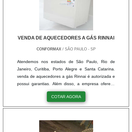
VENDA DE AQUECEDORES A GÁS RINNAI
CONFORMAX
/ SÃO PAULO - SP
Atendemos nos estados de São Paulo, Rio de
Janeiro, Curitiba, Porto Alegre e Santa Catarina.
venda de aquecedores a gás Rinnai é autorizada e
possui garantias. Além disso, a empresa oferece
grande variedade de aquecedores que atenderão,
COTAR AGORA
com certeza, a comodidade que o cliente precisa
ter. Aquecedores Rinnai Não é à toa que a Rinnai é
uma das líderes do mercado quando o assunto é
aquecedor a gás. São anos investindo em novas
tecnologias para ....