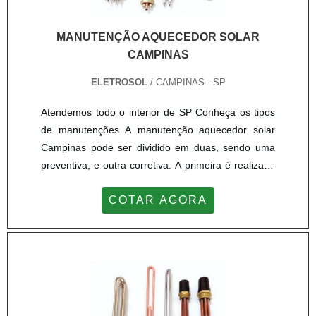
MANUTENÇÃO AQUECEDOR SOLAR
CAMPINAS
ELETROSOL
/ CAMPINAS - SP
Atendemos todo o interior de SP Conheça os tipos
de manutenções A manutenção aquecedor solar
Campinas pode ser dividido em duas, sendo uma
preventiva, e outra corretiva. A primeira é realizada
esporadicamente, duas vezes ao ano. A principal
COTAR AGORA
função dessa manutenção é de checar de forma
geral as condições físicas do aquecedor solar, bem
como fazer a verificação das placas, para
reconhecer se há alguma com o vidro danificado ou
se alguma outra peç...