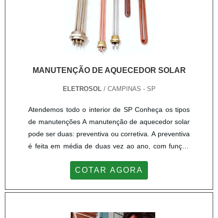
MANUTENÇÃO DE AQUECEDOR SOLAR
ELETROSOL
/ CAMPINAS - SP
Atendemos todo o interior de SP Conheça os tipos
de manutenções A manutenção de aquecedor solar
pode ser duas: preventiva ou corretiva. A preventiva
é feita em média de duas vez ao ano, com função
de checar em geral todas as condições físicas do
COTAR AGORA
aquecedor solar, analisando as placas, a fim de
reconhecer se há alguma com o vidro danificado ou
há alguma outra peça que precise de reparos. A
manutenção corretiva é solicitada para fazer as