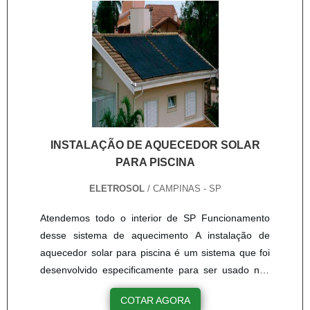
no procedimento. é de grande importância contar
com aquecedores para fluidos de ....
INSTALAÇÃO DE AQUECEDOR SOLAR
PARA PISCINA
ELETROSOL
/ CAMPINAS - SP
Atendemos todo o interior de SP Funcionamento
desse sistema de aquecimento A instalação de
aquecedor solar para piscina é um sistema que foi
desenvolvido especificamente para ser usado nas
piscinas. Esse sistema é composto: Pelo
COTAR AGORA
reservatório térmico que no caso é a própria