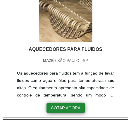
AQUECEDORES PARA FLUIDOS
MAZE
/ SÃO PAULO - SP
Os aquecedores para fluidos têm a função de levar
fluidos como água e óleo para temperaturas mais
altas. O equipamento apresenta alta capacidade de
controle de temperatura, sendo um modo de
segurança altamente importante. Os fluidos
COTAR AGORA
industriais são usados como componentes de
processos produtivos que devem estar dentro de
padrões adequados para executarem sua função