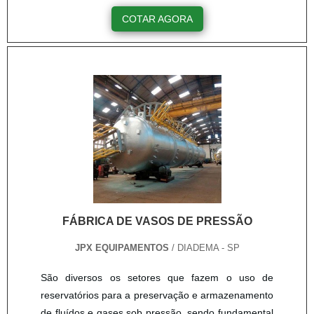
a época de inverno se aproxima, o uso das piscinas
COTAR AGORA
cai e isso ocorre por conta da baixa temperatura
que a água se encontra. Para solucionar esse
problema, é fornecido o aquecedor de piscina. O
método de aquecimento da piscina pode ser feito
em três formas....
FÁBRICA DE VASOS DE PRESSÃO
JPX EQUIPAMENTOS
/ DIADEMA - SP
São diversos os setores que fazem o uso de
reservatórios para a preservação e armazenamento
de fluídos e gases sob pressão, sendo fundamental