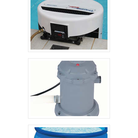
resistência do radiador de tubo aletado para
funcionar plenamente. Cabe dizer que o radiador de
tubo aletado é usado em indústrias alimentícias,
farmacêuticas, petroquímicas, químicas,
siderúrgicas, metalúrgicas, de energia nuclear,
entre outras.Para cada aplicação do radiador de
tubo aletado existe um modelo ideal. Por isso, é
imprescindível que opte por uma empresa
especialista em sistemas de troca de calor, uma vez
que serão destinados os equipamentos ideais para
cada setor. Outro ponto necessário é que sejam
feitas manutenções periódicas e preventivas. Dessa
forma, danos serão evitados e a produtividade
continuará alta.ONDE ADQUIRIR RADIADOR DE
TUBO ALETADO DE QUALIDADE Com atendimento
em todo o mercado brasileiro, o JPX Equipamentos
Industriais desenvolve com exclusividade o radiador
tubo aletado para a planta ou projeto industrial.