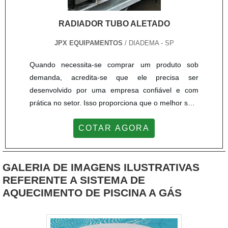
RADIADOR TUBO ALETADO
JPX EQUIPAMENTOS
/ DIADEMA - SP
Quando necessita-se comprar um produto sob
demanda, acredita-se que ele precisa ser
desenvolvido por uma empresa confiável e com
prática no setor. Isso proporciona que o melhor será
empregado na indústria. O radiador tubo aletado é
COTAR AGORA
também conhecido no mercado como trocador de
calor aletado. A principal função é permitir a troca
de calor entre fluídos com o objetivo de aquecê-los
GALERIA DE IMAGENS ILUSTRATIVAS
ou resfriá-los. Para ter uma eficiência energética, é
REFERENTE A SISTEMA DE
preciso ter atenção ao material aplicado na
AQUECIMENTO DE PISCINA A GÁS
fabricação. Aço inoxidável; Aço-carbono; Cobre;
Ligas metálicas especiais.MAIS INFORMAÇÕES
SOBRE O PRODUTOEstes materiais garantem a