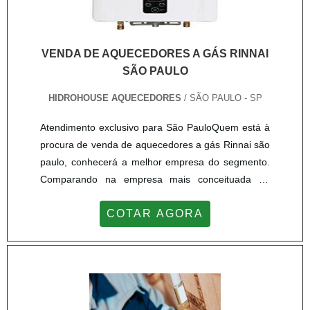
VENDA DE AQUECEDORES A GÁS RINNAI
SÃO PAULO
HIDROHOUSE AQUECEDORES
/ SÃO PAULO - SP
Atendimento exclusivo para São PauloQuem está à
procura de venda de aquecedores a gás Rinnai são
paulo, conhecerá a melhor empresa do segmento.
Comparando na empresa mais conceituada do
mercado e descobrindo a maior referência de
COTAR AGORA
qualidade da área de atuação.Quando a busca é
por venda de aquecedores a gás Rinnai são paulo,
com os colaboradores da Hidrohouse Aquecedores
o cliente poderá contar precisão com assessoria
técnica especializada.MAIS SOBRE VENDA DE
AQUECEDORES A GÁS RINNAI SÃO PAULOA