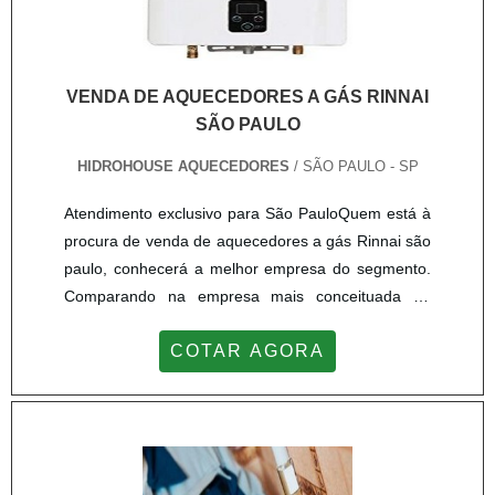
VENDA DE AQUECEDORES A GÁS RINNAI
SÃO PAULO
HIDROHOUSE AQUECEDORES
/ SÃO PAULO - SP
Atendimento exclusivo para São PauloQuem está à
procura de venda de aquecedores a gás Rinnai são
paulo, conhecerá a melhor empresa do segmento.
Comparando na empresa mais conceituada do
mercado e descobrindo a maior referência de
COTAR AGORA
qualidade da área de atuação.Quando a busca é
por venda de aquecedores a gás Rinnai são paulo,
com os colaboradores da Hidrohouse Aquecedores
o cliente poderá contar precisão com assessoria
técnica especializada.MAIS SOBRE VENDA DE
AQUECEDORES A GÁS RINNAI SÃO PAULOA