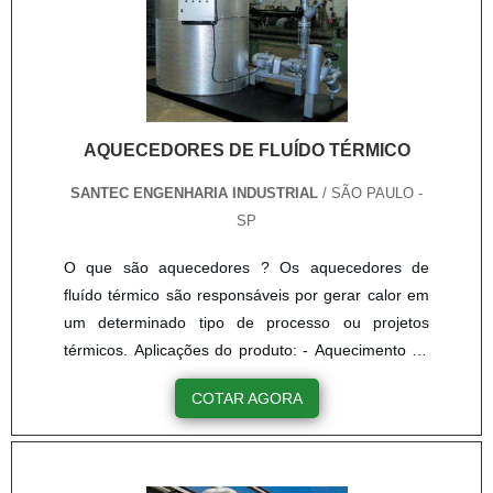
AQUECEDORES DE FLUÍDO TÉRMICO
SANTEC ENGENHARIA INDUSTRIAL
/ SÃO PAULO -
SP
O que são aquecedores ? Os aquecedores de
fluído térmico são responsáveis por gerar calor em
um determinado tipo de processo ou projetos
térmicos. Aplicações do produto: - Aquecimento de
Asfalto; - Aquecimento de Reatores; - Aquecimento
COTAR AGORA
de Ar através de Radiadores (Estufas, Fornos,
Rama Têxtil e outros); - Aquecimento de Resinas e
óleo em geral. Área de atuação da empresa -
Combustão industrial; - Automação industr....