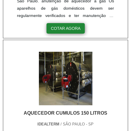
São Paulo. anutenção de aquecedor a gás Os
aparelhos de gás domésticos devem ser
regularmente verificados e ter manutenção de
rotina agendada. Isto é importante para manter a
COTAR AGORA
função e a segurança adequadas, além de
prolongar a vida útil do aparelho. Realizar a
manutenção de aquecedor a gás começa pela
limpeza periódica, que deve ser feita por um
profissional técnico, especializado neste tipo ....
AQUECEDOR CUMULOS 150 LITROS
IDEALTERM
/ SÃO PAULO - SP