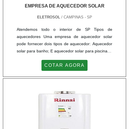
EMPRESA DE AQUECEDOR SOLAR
ELETROSOL
/ CAMPINAS - SP
Atendemos todo o interior de SP Tipos de
aquecedores Uma empresa de aquecedor solar
pode fornecer dois tipos de aquecedor: Aquecedor
solar para banho; E aquecedor solar para piscina. A
venda é feita de acordo com a necessidade de cada
COTAR AGORA
cliente e com o pré dimensionamento do consumo
de água quente do estabelecimento. Conheça a
empresa de aquecedor solar Quem deseja adquirir
os aquecedores solares, a empresa Eletrosol é
especialista há 30 ...