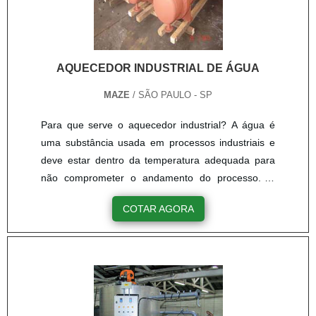
profissionais com vasta experiência na área de
atuação, garante uma entrega de excelência de
ponta a ponta....
AQUECEDOR INDUSTRIAL DE ÁGUA
MAZE
/ SÃO PAULO - SP
Para que serve o aquecedor industrial? A água é
uma substância usada em processos industriais e
deve estar dentro da temperatura adequada para
não comprometer o andamento do processo. O
aquecedor industrial de água tem a função de
COTAR AGORA
manter o líquido em uma temperatura adequada
para determinadas atividades. O aquecedor de
água é versátil e pode ser aplicado em diversas
áreas, sendo comumente em ambientes químicos,
metalúrgicos, petroquímicos, si....