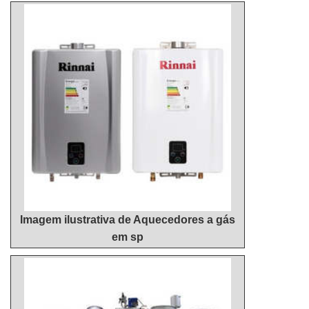
inovadora, chega até a Hidrohouse Aquecedores.
lucro, deixando a desejar nos outros fatores.É por
Com grande know-how focado em instalação de
tudo isso que a Hidrohouse Aquecedores é uma
aquecedor a gás 26 litros e instalação de
empresa segura quando se explora o segmento de
aquecedor de água industrial, visando sempre a
venda e manutenção de aquecedores. O foco é
qualidade final para a fidelização do cliente.Sem
oferecer a satisfação da venda à entrega final, com
trocar o foco sobre reparo aquecedor a gás, mais
foco total na qualidade.MAIS ALGUNS DETALHES
do que visar apenas lucratividade, deve oferecer
SOBRE A MELHOR EMPRESA NO
produtos e serviços que tenham ótima qualidade e
SEGMENTOSomente na Hidrohouse Aquecedores
assertividade, pequenos detalhes, mas de grande
tem no que há de melhor no ramo de venda e
valia para saber a procedência e seriedade da
manutenção de aquecedores. Com foco na
empresa.É importante lembrar que o serviço deve
experiência dos clientes, oferece itens variados
sempre ser prestado por empresas especializadas
como instalação de aquecedor a gás 26 litros e
no segmento. Esse tipo de cuidado ajuda a garantir
Imagem ilustrativa de Aquecedores a gás
venda de aquecedor a gás digital com ótima
a qualidade e assertividade do serviço, além de
em sp
qualidade e excelente custo-benefício.Garantimos a
evitar prejuízos com imprevistos e execuções mal
satisfação dos clientes através de um atendimento
elaboradas. Assim, é possível poupar gastos
singular, por meio de profissionais treinados e
desnecessários.Existem diversos motivos para a
altamente qualificados. A Hidrohouse Aquecedores
Hidrohouse Aquecedores ter se tornado destaque
é uma empresa que tem sido apontada de forma