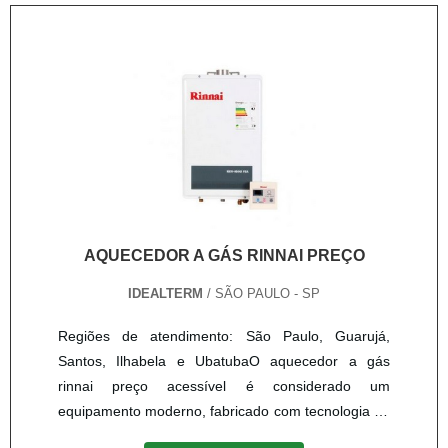
e solar. Além de oferecer variedade e bons
instaladas no telhado da residência; Pela bomba de
produtos, a empresa tem como objetivo garantir aos
recirculação; E um controlador eletrônico de
clientes - segurança, confiabilidade e qualidade de
temperatura. O cont....
serviços - razão pela qual, sua equipe técnica é
periodicamente, treinada pelos fabricantes,
distribuidores e SENAI, acompanhando a evolução
do mercado e seguindo, rigorosamente as normas
técnicas..
AQUECEDOR A GÁS RINNAI PREÇO
IDEALTERM
/ SÃO PAULO - SP
Regiões de atendimento: São Paulo, Guarujá,
Santos, Ilhabela e UbatubaO aquecedor a gás
rinnai preço acessível é considerado um
equipamento moderno, fabricado com tecnologia de
última geração e possui vasta aplicação nos mais