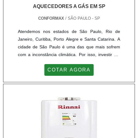
AQUECEDORES A GÁS EM SP
CONFORMAX
/ SÃO PAULO - SP
Atendemos nos estados de São Paulo, Rio de
Janeiro, Curitiba, Porto Alegre e Santa Catarina. A
cidade de São Paulo é uma das que mais sofrem
com a inconstância climática. Por isso, investir em
equipamentos que ofereçam conforto e tecnologia
COTAR AGORA
no que diz respeito ao aquecimento de água, é uma
das prioridades dos moradores. Ao buscar por
aquecedores a gás em SP, os usuários geralmente
consideram os de sistemas eficientes, de alto
desempenho e compa...