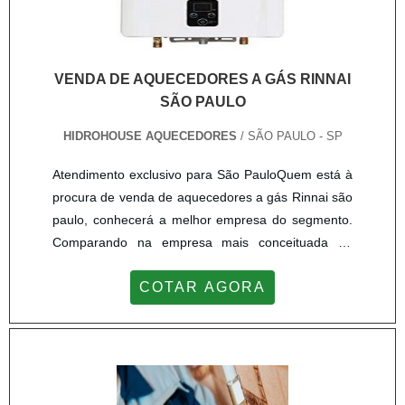
VENDA DE AQUECEDORES A GÁS RINNAI
SÃO PAULO
HIDROHOUSE AQUECEDORES
/ SÃO PAULO - SP
Atendimento exclusivo para São PauloQuem está à
procura de venda de aquecedores a gás Rinnai são
paulo, conhecerá a melhor empresa do segmento.
Comparando na empresa mais conceituada do
mercado e descobrindo a maior referência de
COTAR AGORA
qualidade da área de atuação.Quando a busca é
por venda de aquecedores a gás Rinnai são paulo,
com os colaboradores da Hidrohouse Aquecedores
o cliente poderá contar precisão com assessoria
técnica especializada.MAIS SOBRE VENDA DE
AQUECEDORES A GÁS RINNAI SÃO PAULOA