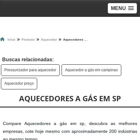
MENU
Início
Produtos
Aquecedor
Aquecedores a gás em sp
Buscas relacionadas:
Pressurizador para aquecedor
Aquecedor a gás em campinas
Aquecedor preço
AQUECEDORES A GÁS EM SP
Compare Aquecedores a gás em sp, descubra as melhores
empresas, cote hoje mesmo com aproximadamente 200 indústrias
ao mesmo tempo