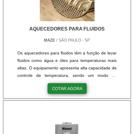
profissionais com vasta experiência na área de
atuação, garante uma entrega de excelência de
ponta a ponta....
AQUECEDORES PARA FLUIDOS
MAZE
/ SÃO PAULO - SP
Os aquecedores para fluidos têm a função de levar
fluidos como água e óleo para temperaturas mais
altas. O equipamento apresenta alta capacidade de
controle de temperatura, sendo um modo de
segurança altamente importante. Os fluidos
COTAR AGORA
industriais são usados como componentes de
processos produtivos que devem estar dentro de
padrões adequados para executarem sua função
no procedimento. é de grande importância contar
com aquecedores para fluidos de ....