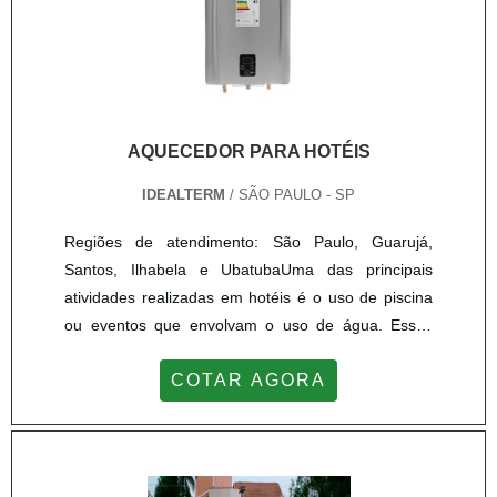
AQUECEDOR PARA HOTÉIS
IDEALTERM
/ SÃO PAULO - SP
Regiões de atendimento: São Paulo, Guarujá,
Santos, Ilhabela e UbatubaUma das principais
atividades realizadas em hotéis é o uso de piscina
ou eventos que envolvam o uso de água. Essas
atividades não precisam ser deixadas de lado em
COTAR AGORA
períodos de frio, Isso porque é possível que o dono
do estabelecimento adquira e instale o aquecedor
para hotéis de alta qualidade e excelência. Tudo
para atender da melhor forma os usuários de sua
rede de hotel a altura.INFORMAÇÕES ADICIONAIS