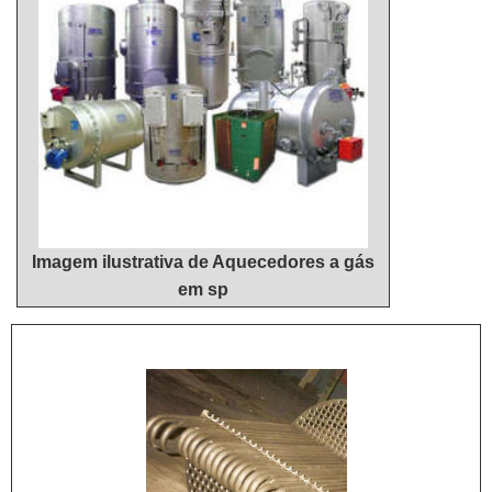
quando pensamos em uma empresa que entrega
positiva no segmento por toda seriedade e
confiança e serviços de qualidade. Alguns desses
qualidade, o que fecha todo o ciclo de entrega com
motivos são: Comprometida com seus serviços;
excelência para seus parceiros....
Responsável; Altamente qualificada; Inovadora;
Segura.CONHEÇAMOS MAIS SOBRE A MELHOR
EMPRESA NO SEGMENTOApenas na Hidrohouse
Aquecedores é possível encontrar o que há de
melhor em reparo aquecedor a gás. Sempre de
olho no mercado, traz novidades em itens como
Imagem ilustrativa de Aquecedores a gás
venda de aquecedor a gás e manutenção de
em sp
aquecedor a gás 30 litros.Isso se deve ao fato de a
empresa ser uma empresa comprometida com seus
serviços e uma empresa inovadora, conquistas
adquiridas porque investiu em uma estrutura que
hoje conta com escritório de alta qualidade onde
são realizadas as atividades e biblioteca técnica de
apoio.Tudo isso, somado à performance de uma
equipe multidisciplinar de consultores associados e