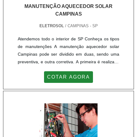
MANUTENÇÃO AQUECEDOR SOLAR
CAMPINAS
ELETROSOL
/ CAMPINAS - SP
Atendemos todo o interior de SP Conheça os tipos
de manutenções A manutenção aquecedor solar
Campinas pode ser dividido em duas, sendo uma
preventiva, e outra corretiva. A primeira é realizada
esporadicamente, duas vezes ao ano. A principal
COTAR AGORA
função dessa manutenção é de checar de forma
geral as condições físicas do aquecedor solar, bem
como fazer a verificação das placas, para
reconhecer se há alguma com o vidro danificado ou
se alguma outra peç...