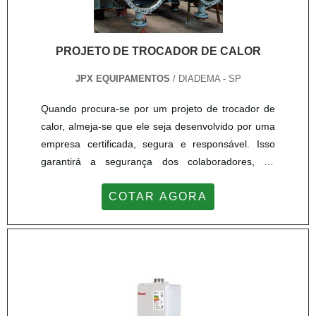
PROJETO DE TROCADOR DE CALOR
JPX EQUIPAMENTOS
/ DIADEMA - SP
Quando procura-se por um projeto de trocador de
calor, almeja-se que ele seja desenvolvido por uma
empresa certificada, segura e responsável. Isso
garantirá a segurança dos colaboradores, da
produção e da fábrica. Portanto, neste momento de
COTAR AGORA
escolha, certifique-se da credibilidade da empresa,
a equipe técnica, os projetos já desenvolvidos e os
materiais utilizados nas confecções das peças.MAIS
DETALHES SOBRE A FUNÇÃO DO
EQUIPAMENTOUm projeto de trocadores de calor
deve atender a demanda industrial seja ela dos
setores alimentícios, farmacêuticos, mineração,