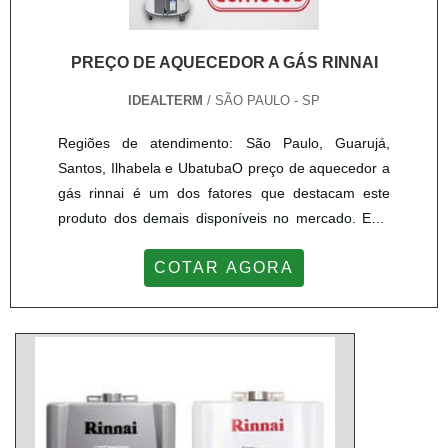
PREÇO DE AQUECEDOR A GÁS RINNAI
IDEALTERM
/ SÃO PAULO - SP
Regiões de atendimento: São Paulo, Guarujá,
Santos, Ilhabela e UbatubaO preço de aquecedor a
gás rinnai é um dos fatores que destacam este
produto dos demais disponíveis no mercado. Este
produto é adquirido com o objetivo de aquecer da
COTAR AGORA
melhor forma possível água. Por ser um produto de
alta qualidade e com preço acessível, este
equipamento se torna o de melhor custo-benefício
do mercado.INFORMAÇÕES SOBRE O
PRODUTOO cliente, sempre que va...