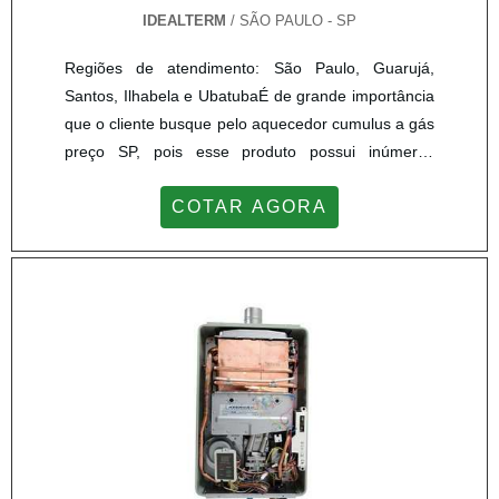
IDEALTERM
/ SÃO PAULO - SP
Regiões de atendimento: São Paulo, Guarujá,
Santos, Ilhabela e UbatubaÉ de grande importância
que o cliente busque pelo aquecedor cumulus a gás
preço SP, pois esse produto possui inúmeras
qualidades que levam aos usuários máximo
COTAR AGORA
desempenho.É fundamental pensar em todas as
etapas da compra como, por exemplo, o valor,
instalação e a garantia, é relevante destacar que a
relação entre preço e qualidade do produto precisa
ser levado em conta.Conheça algumas das
qualidades do produto Melhor custo-benefício;
Durabilidade; Eficiência; Economia de energia.Uma
das principais normas, é a ABNT NBR-13103, que
obriga a instalação de uma chaminé para que seja
feito o uso do aquecedor, ou seja, para o produto
trabalhar com máxima segurança queimado para