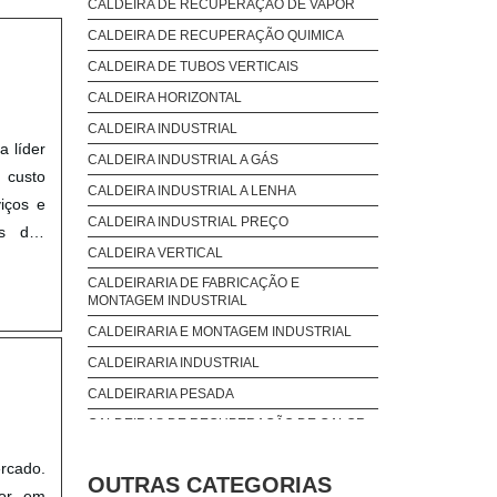
CALDEIRA DE RECUPERAÇÃO DE VAPOR
CALDEIRA DE RECUPERAÇÃO QUIMICA
CALDEIRA DE TUBOS VERTICAIS
CALDEIRA HORIZONTAL
CALDEIRA INDUSTRIAL
a líder
CALDEIRA INDUSTRIAL A GÁS
 custo
CALDEIRA INDUSTRIAL A LENHA
iços e
CALDEIRA INDUSTRIAL PREÇO
os dos
CALDEIRA VERTICAL
ientes
CALDEIRARIA DE FABRICAÇÃO E
iços e
MONTAGEM INDUSTRIAL
e alta
CALDEIRARIA E MONTAGEM INDUSTRIAL
das as
CALDEIRARIA INDUSTRIAL
lindro
CALDEIRARIA PESADA
eve-se
CALDEIRAS DE RECUPERAÇÃO DE CALOR
elente
SENSIVEL
ara os
ercado.
COMPRAR CALDEIRA
ogia e
OUTRAS CATEGORIAS
hor em