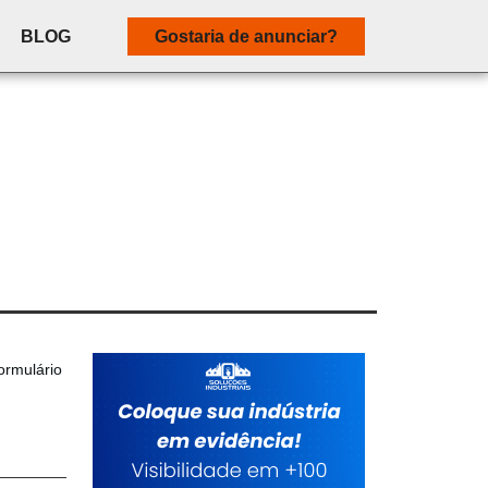
BLOG
Gostaria de anunciar?
ormulário