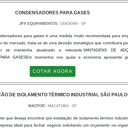
PRESA CERTA DE MONTAGEM DE CALDEIRAS A GÁSSomente na Serv
CONDENSADORES PARA GASES
 o que há de melhor no mercado de industrial. Aqui os clientes enco
ontagem de caldeira gás de todo o mercado, o serviço ainda conta 
JPX EQUIPAMENTOS
/ DIADEMA - SP
 superior a 88%..
ondensadores para gases é uma medida muito recomendada para em
s do mercado, trata-se de uma decisão estratégica que contribuirá p
nto se mantenha atualizado e relevante.VANTAGENS DE ADQ
RA GASESEm momentos nos quais a economia apresenta gr
ado se torna mais competitivo a cada instante, a compra de conde
COTAR AGORA
medida indispensável, pois proporcionará benefícios a curto, médio 
nsadores são equipamentos que permitem a troca térmica e o t
 variar de acordo com a finalidade para a qual ele será aplicado, por
 que no momento da compra o cliente tenha em mãos as especifi
ÇÃO DE ISOLAMENTO TÉRMICO INDUSTRIAL SÃO PAULO
processos ocorridos na empresa. ONDE FAZER A COMP
MACPOR
/ MACATUBA - SP
ARA GASESAqueles que optam pela contratação da JPX Equipa
om uma série de benefícios que contribuirão para o alcance de 
te que deseja encontrar por instalação de isolamento térmico industr
gumas das vantagens que mais se destacam são: Atendimento e
mpresa ideal para fechar negócio solicitando um orçamento na organ