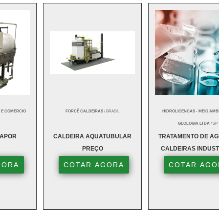
 E COMERCIO
FORCË CALDEIRAS
/ BRASIL
HIDROLICENCAS - MEIO AMB
GEOLOGIA LTDA
/ SP
VAPOR
CALDEIRA AQUATUBULAR
TRATAMENTO DE AG
PREÇO
CALDEIRAS INDUST
GORA
COTAR AGORA
COTAR AGO