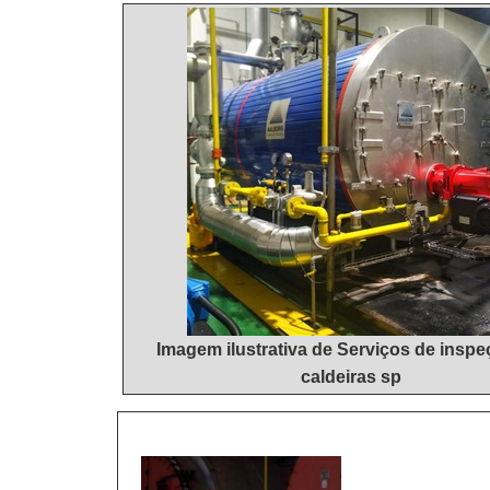
suficiente para 
para que se tenha
técnico especiali
analítica sobre re
garantem a melhor 
produtos e serv
despercebidos e po
Master Serviços 
segmento de metal
soldas especiais. 
qualidade.QUALI
novidades em iten
qualidade e asse
profissionais esp
confiança de tod
forma positiva no
Imagem ilustrativa de Serviços de insp
excelência para ca
caldeiras sp