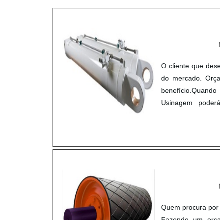
O cliente que dese
do mercado. Orç
benefício.Quando 
Usinagem poder
clientes.MAIS S
de demonstrar co
Usinagem canaliz
qualidade onde sã
demandas; Amplo 
hidráulico com p
descartar companh
custo-benefício, 
Quem procura por 
clientes.Na Mas
Fazendo um orça