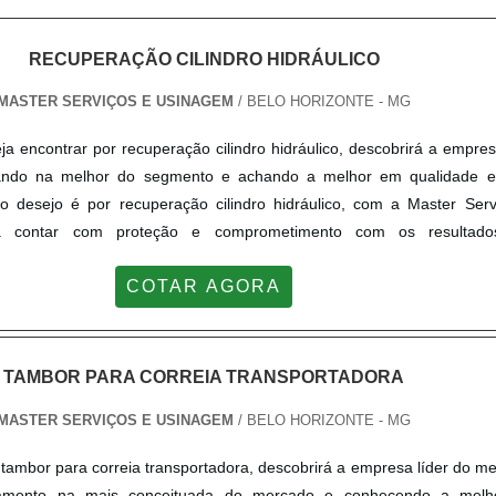
RECUPERAÇÃO CILINDRO HIDRÁULICO
MASTER SERVIÇOS E USINAGEM
/ BELO HORIZONTE - MG
ja encontrar por recuperação cilindro hidráulico, descobrirá a empres
ando na melhor do segmento e achando a melhor em qualidade e
o desejo é por recuperação cilindro hidráulico, com a Master Serv
á contar com proteção e comprometimento com os resultad
OBRE RECUPERAÇÃO CILINDRO HIDRÁULICOHá muitas maneiras efic
COTAR AGORA
mpetência e excelência em uma área de atuação. A Master Serv
a sua energia em proporcionar uma estrutura com: Escritório d
o realizadas as atividades; Estrutura suficiente para atender to
catálogo de produtos. Tudo isso para que se tenha recuperação ci
TAMBOR PARA CORREIA TRANSPORTADORA
roteção. Ainda tratando-se de recuperação cilindro hidráulico, d
MASTER SERVIÇOS E USINAGEM
/ BELO HORIZONTE - MG
ias que não tenham produtos e serviços com ótima qualidade e exc
detalhes que passam despercebidos e podem gerar prejuízo futuros p
tambor para correia transportadora, descobrirá a empresa líder do m
ter Serviços e Usinagem o objetivo é disponibilizar a tecnol
mento na mais conceituada do mercado e conhecendo a mel