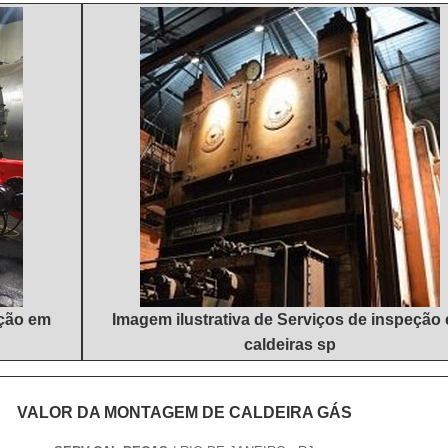
atender todas as demandas.Esses fatores, somados a um time com
 reparo pá carregadeira com excelente custo-benefício. Ainda com um
zado e profissionais com vasta experiência nas diversas áreas de a
paro pá carregadeira, mais do que visar apenas lucratividade, deve o
experiência para os clientes com qualidade.
iços que tenham ótima qualidade e precisão, detalhes que 
dem gerar prejuízo futuros para os clientes.Isso tudo é a razão pela
e Usinagem é uma companhia altamente qualificada quando se tr
ização por ARC SPRAY, cromagem por cromo duro, usinagem, caldeir
A organização foca na satisfação da venda à entrega final, com foco t
DADES E PONTOS FORTES DA EMPRESASempre de olho no mercado
s como redutor industrial e recuperação de cilindros pneumáticos co
rtividade. Apresentando produtos de alto padrão, a companhia con
ecializados e instalações modernas e em bom estado, conquistando e
os.A Master Serviços e Usinagem é uma empresa que tem sido apont
 mercado pela seriedade e qualidade que fecha todo o ciclo de entr
eção em
Imagem ilustrativa de Serviços de inspeção
da cliente.
caldeiras sp
VALOR DA MONTAGEM DE CALDEIRA GÁS