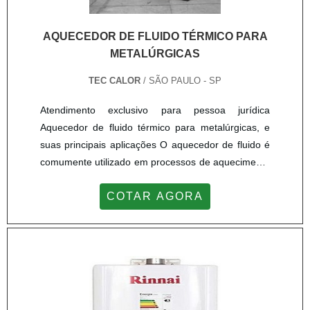
AQUECEDOR DE FLUIDO TÉRMICO PARA
METALÚRGICAS
TEC CALOR
/ SÃO PAULO - SP
Atendimento exclusivo para pessoa jurídica
Aquecedor de fluido térmico para metalúrgicas, e
suas principais aplicações O aquecedor de fluido é
comumente utilizado em processos de aquecimento
onde há exigência de temperaturas até 300°C Um
COTAR AGORA
equipamento presente nos seguintes segmentos: -
Indústrias de borracha; - Químicas; - Metalúrgicas; -
Entre algumas outras. Como funciona o aquecedor
de fluido térmico? Seu funcionamento é realiza...