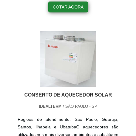
produção. O procedimento é feito de maneira
COTAR AGORA
uniforme, no momento que a temperatura atinge
um ponto, se mantém igual, mantendo o produto
longe de superaquecimento. Conheça os pontos
positivos do produto Baixa possibilidade de
explosão; Regulação de pressão d....
CONSERTO DE AQUECEDOR SOLAR
IDEALTERM
/ SÃO PAULO - SP
Regiões de atendimento: São Paulo, Guarujá,
Santos, Ilhabela e UbatubaO aquecedores são
utilizados nos mais diversos ambientes e substituem