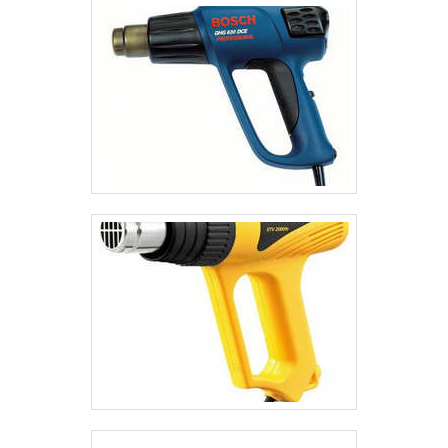
executados obrigatoriamente por profissionais
capacitados, por conta da complexidade do
trabalho. Além disso, muitas vezes os serviços de
assistência técnica são desenvolvidos com o auxílio
de equipamentos específicos.INFORMAÇÕES
ADICIONAIS SOBRE O PRODUTOA utilização dos
serviços de assistência técnica são importantes
para manter os equipamentos funcionando da
melhor maneira possível, atendendo da melhor
forma as demandas exigidas pelos clientes. Abaixo
é possível verificar quais as vantagens em contar
com o produto:Melhor custo-benefício;Materiais de
qualidade;Profissionais especializados
envolvidos;Entre outros.AQUECEDOR CUMULUS
ASSISTÊNCIA TECNICA DE QUALIDADEA Ideal
Term está no mercado desde os anos 90,
responsável por oferecer ao cliente a venda e
assistência técnica de aquecedores elétricos, a gás