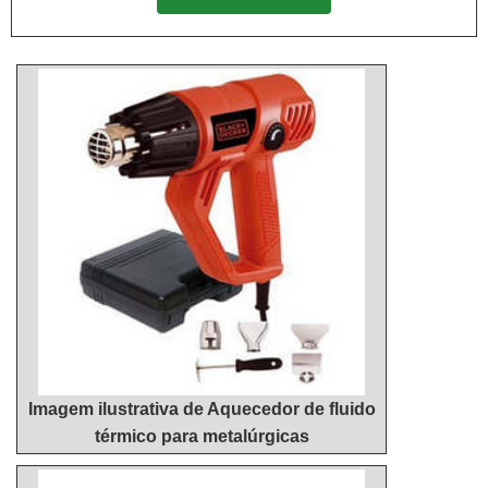
que tenha produtos e serviços com ótima qualidade
REPARO AQUECEDOR A GÁSSe alguém quer
e precisão, pontos importantes que ficam de fora no
achar reparo aquecedor a gás em uma empresa
planejamento de empresas que visam apenas o
inovadora, chega até a Hidrohouse Aquecedores.
lucro, deixando a desejar nos outros fatores.É por
Com grande know-how focado em instalação de
tudo isso que a Hidrohouse Aquecedores é uma
aquecedor a gás 26 litros e instalação de
empresa segura quando se explora o segmento de
aquecedor de água industrial, visando sempre a
venda e manutenção de aquecedores. O foco é
qualidade final para a fidelização do cliente.Sem
oferecer a satisfação da venda à entrega final, com
trocar o foco sobre reparo aquecedor a gás, mais
foco total na qualidade.MAIS ALGUNS DETALHES
do que visar apenas lucratividade, deve oferecer
SOBRE A MELHOR EMPRESA NO
produtos e serviços que tenham ótima qualidade e
SEGMENTOSomente na Hidrohouse Aquecedores
assertividade, pequenos detalhes, mas de grande
tem no que há de melhor no ramo de venda e
valia para saber a procedência e seriedade da
manutenção de aquecedores. Com foco na
empresa.É importante lembrar que o serviço deve
experiência dos clientes, oferece itens variados
sempre ser prestado por empresas especializadas
como instalação de aquecedor a gás 26 litros e
no segmento. Esse tipo de cuidado ajuda a garantir
Imagem ilustrativa de Aquecedor de fluido
venda de aquecedor a gás digital com ótima
a qualidade e assertividade do serviço, além de
térmico para metalúrgicas
qualidade e excelente custo-benefício.Garantimos a
evitar prejuízos com imprevistos e execuções mal
satisfação dos clientes através de um atendimento
elaboradas. Assim, é possível poupar gastos