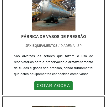
apoio.Tudo isso, somado à performance de uma
equipe multidisciplinar de consultores associados e
profissionais com vasta experiência na área de
atuação, garante uma entrega de excelência de
ponta a ponta....
FÁBRICA DE VASOS DE PRESSÃO
JPX EQUIPAMENTOS
/ DIADEMA - SP
São diversos os setores que fazem o uso de
reservatórios para a preservação e armazenamento
de fluídos e gases sob pressão, sendo fundamental
que estes equipamentos conhecidos como vasos de
pressão sejam fabricados em diferentes dimensões.
COTAR AGORA
Compreender a função exercida pela fábrica de
vasos de pressão é essencial para garantir que
esteja comprando um equipamento seguro e dentro
das normas aplicáveis.UTILIDADE DAS FÁBRICAS