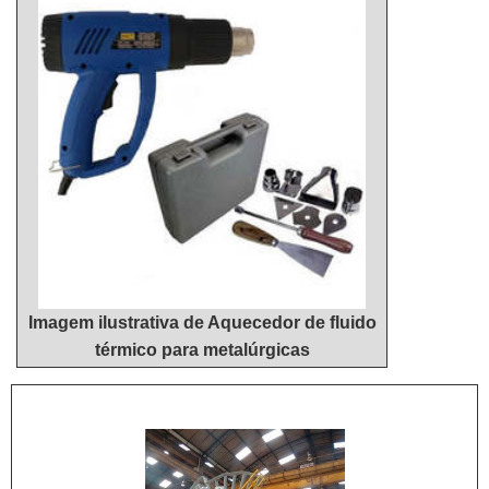
singular, por meio de profissionais treinados e
desnecessários.Existem diversos motivos para a
altamente qualificados. A Hidrohouse Aquecedores
Hidrohouse Aquecedores ter se tornado destaque
é uma empresa que tem sido apontada de forma
quando pensamos em uma empresa que entrega
positiva no segmento por toda seriedade e
confiança e serviços de qualidade. Alguns desses
qualidade, o que fecha todo o ciclo de entrega com
motivos são: Comprometida com seus serviços;
excelência para seus parceiros....
Responsável; Altamente qualificada; Inovadora;
Segura.CONHEÇAMOS MAIS SOBRE A MELHOR
EMPRESA NO SEGMENTOApenas na Hidrohouse
Aquecedores é possível encontrar o que há de
melhor em reparo aquecedor a gás. Sempre de
olho no mercado, traz novidades em itens como
Imagem ilustrativa de Aquecedor de fluido
venda de aquecedor a gás e manutenção de
térmico para metalúrgicas
aquecedor a gás 30 litros.Isso se deve ao fato de a
empresa ser uma empresa comprometida com seus
serviços e uma empresa inovadora, conquistas
adquiridas porque investiu em uma estrutura que
hoje conta com escritório de alta qualidade onde
são realizadas as atividades e biblioteca técnica de