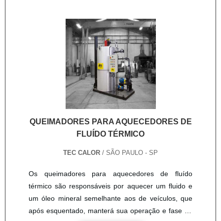
mercado nacional. Atuante como uma fábrica de
comuns em processos industriais e deve estar
vaso de pressão a maior preocupação é em
dentro da temperatura ideal para que não
garantir a satisfação dos clientes e por isso investe
comprometa o andamento do processo, p....
na produção de equipamentos de alta
qualidade.Conta com o maior know how freimar
atuando como fabricante de equipamentos
industriais, valorizando a qualidade e a confiança
para a realização de projetos e processos
produtivos. Para saber mais, clique aqui. .
QUEIMADORES PARA AQUECEDORES DE
FLUÍDO TÉRMICO
TEC CALOR
/ SÃO PAULO - SP
Os queimadores para aquecedores de fluído
térmico são responsáveis por aquecer um fluido e
um óleo mineral semelhante aos de veículos, que
após esquentado, manterá sua operação e fase da