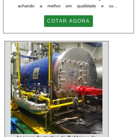
Responsável; Altamente qualificada; Inovadora;
achando a melhor em qualidade e custo
Segura. A EMPRESA MAIS QUALIFICADA DO
benefício.Quando a temática é reparo pá
SEGMENTOSomente na Master Serviços e
COTAR AGORA
carregadeira, com a Master Serviços e Usinagem
Usinagem existe variedade e qualidade quando o
obterá assertividade com as melhores técnicas com
assunto for tambor para correia transportadora. São
homologação.INFORMAÇÕES SOBRE REPARO PÁ
diversas opções de itens oferecidos, como redutor
CARREGADEIRAExistem muitas formas diferentes
industrial e serviço de usinagem.Tem rótulo de
de demonstrar conhecimento e autoridade em uma
comprometida com seus serviços, além de ser uma
área de atuação. A Master Serviços e Usinagem
empresa que assegura a agilidade em seus
centraliza seus esforços em produzir uma estrutura
serviços, qualificações possíveis pelo fato de
aos clientes com: Escritório de alta qualidade onde
possuir escritório de alta qualidade onde são
são realizadas as atividades; Estrutura suficiente
realizadas as atividades e estrutura suficiente para
para atender todas as demandas; Amplo catálogo
atender todas as demandas.Esses fatores,
de produtos. Tudo isso para que se tenha reparo pá
somados a um time com corpo técnico
carregadeira com excelente custo-benefício. Ainda
especializado e profissionais com vasta experiência
com uma visão analítica sobre reparo pá
nas diversas áreas de atuação, garantem a melhor
carregadeira, mais do que visar apenas
experiência para os clientes com qualidade.
lucratividade, deve oferecer produtos e serviços que
tenham ótima qualidade e precisão, detalhes que