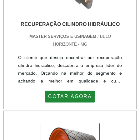
RECUPERAÇÃO CILINDRO HIDRÁULICO
MASTER SERVIÇOS E USINAGEM
/ BELO
HORIZONTE - MG
O cliente que deseja encontrar por recuperação
cilindro hidráulico, descobrirá a empresa líder do
mercado. Orçando na melhor do segmento e
achando a melhor em qualidade e custo
benefício.Quando o desejo é por recuperação
COTAR AGORA
cilindro hidráulico, com a Master Serviços e
Usinagem poderá contar com proteção e
comprometimento com os resultados dos
clientes.MAIS SOBRE RECUPERAÇÃO CILINDRO
HIDRÁULICOHá muitas maneiras eficientes de
demonstrar competência e excelência em uma área