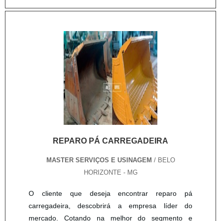
TRANSPORTADORAQuem pesquisa por tambor
Usinagem existe o que há de melhor em
para correia transportadora em uma companhia
metalização por ARC SPRAY, cromagem por cromo
altamente qualificada, encontra na internet a Master
duro, usinagem, caldeiraria e soldas especiais. A
Serviços e Usinagem. Atuando com tambor para
empresa oferece opções como redutor industrial e
correia e recuperação de cabeçote, disponibilizando
serviço de usinagem com ótima qualidade e
tudo que há de mais atual para garantir a qualidade
proteção.Para uma maior satisfação dos clientes, a
final para cada cliente.Não obstante, quando
empresa busca investir nos melhores profissionais
falamos em tambor para correia transportadora, na
do mercado, e em instalações modernas,
essência da empresa, a mesma deve prezar pelos
garantindo assim, a confiança e boa cotação no
produtos e serviços com ótima qualidade e
mercado. A organização tem feito a diferença no
proteção, detalhes primordiais que são deixados de
mercado pela idoneidade em tudo que faz, onde
lado por muitas companhias que não focam na
REPARO PÁ CARREGADEIRA
fecha todo o ciclo de entrega com excelência para
fidelização do cliente.Há muitas maneiras eficientes
cada cliente.
MASTER SERVIÇOS E USINAGEM
/ BELO
de demonstrar competência e excelência em uma
HORIZONTE - MG
área de atuação. Abaixo os motivos pelos quais a
Master Serviços e Usinagem é a melhor opção no
O cliente que deseja encontrar reparo pá
segmento quando precisar de tambor para correia
carregadeira, descobrirá a empresa líder do
transportadora: Comprometida com os serviços;
mercado. Cotando na melhor do segmento e