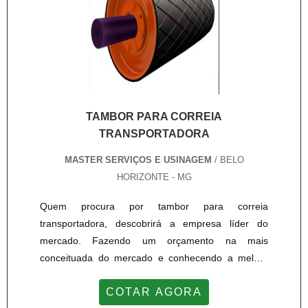
de atuação. A Master Serviços e Usinagem canaliza
sua energia em proporcionar uma estrutura com:
Escritório de alta qualidade onde são realizadas as
atividades; Estrutura suficiente para atender todas
as demandas; Amplo catálogo de produtos. Tudo
isso para que se tenha recuperação cilindro
hidráulico com proteção. Ainda tratando-se de
TAMBOR PARA CORREIA
recuperação cilindro hidráulico, deve-se descartar
TRANSPORTADORA
companhias que não tenham produtos e serviços
MASTER SERVIÇOS E USINAGEM
/ BELO
com ótima qualidade e excelente custo-benefício,
HORIZONTE - MG
detalhes que passam despercebidos e podem gerar
prejuízo futuros para os clientes.Na Master Serviços
Quem procura por tambor para correia
e Usinagem o objetivo é disponibilizar a tecnologia e
transportadora, descobrirá a empresa líder do
desenvolvimento no que gera resultado e qualidade
mercado. Fazendo um orçamento na mais
para os clientes. Além de contar com um time de
conceituada do mercado e conhecendo a melhor
profissionais com vasta experiência nas diversas
em qualidade e custo benefício.MAIS SOBRE
áreas de atuação.A EMPRESA ESPECIALISTA DO
COTAR AGORA
TAMBOR PARA CORREIA
SEGMENTOApenas na Master Serviços e