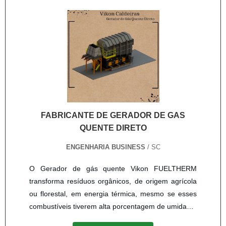
no mercado pela seriedade e qualidade que fecha
todo o ciclo de entrega com excelência para cada
cliente.
FABRICANTE DE GERADOR DE GAS
QUENTE DIRETO
ENGENHARIA BUSINESS
/ SC
O Gerador de gás quente Vikon FUELTHERM
transforma resíduos orgânicos, de origem agrícola
ou florestal, em energia térmica, mesmo se esses
combustíveis tiverem alta porcentagem de umidade.
Nosso Gerador passou por inúmeros testes de