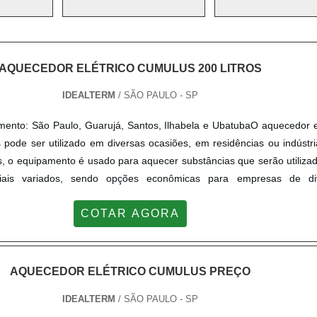
AQUECEDOR ELÉTRICO CUMULUS 200 LITROS
IDEALTERM
/ SÃO PAULO - SP
mento: São Paulo, Guarujá, Santos, Ilhabela e UbatubaO aquecedor e
 pode ser utilizado em diversas ocasiões, em residências ou indústr
as, o equipamento é usado para aquecer substâncias que serão utiliz
triais variados, sendo opções econômicas para empresas de di
ais como as indústrias químicas. Os aparelhos em questão só func...
COTAR AGORA
AQUECEDOR ELÉTRICO CUMULUS PREÇO
IDEALTERM
/ SÃO PAULO - SP