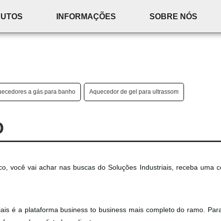
DUTOS
INFORMAÇÕES
SOBRE NÓS
ecedores a gás para banho
Aquecedor de gel para ultrassom
O
co, você vai achar nas buscas do Soluções Industriais, receba uma c
riais é a plataforma business to business mais completo do ramo. Par