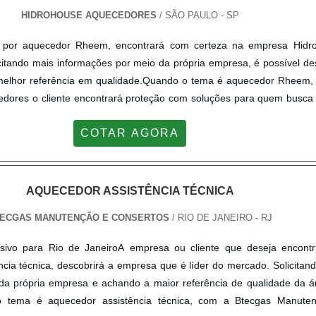
HIDROHOUSE AQUECEDORES
/ SÃO PAULO - SP
 por aquecedor Rheem, encontrará com certeza na empresa Hidr
citando mais informações por meio da própria empresa, é possível de
 melhor referência em qualidade.Quando o tema é aquecedor Rheem,
dores o cliente encontrará proteção com soluções para quem busca
ideal.DETALHES SOBRE O AQUECEDOR RHEEMA Hidrohouse Aquec
COTAR AGORA
rsos em proporcionar para os parceiros uma estrutura com escritório 
o realizadas as atividades e estrutura suficiente para atender to
sso para que se tenha aquecedor Rheem com precisão.Há muitas ma
monstrar competência e excelência em uma área de atuação. A Hidr
AQUECEDOR ASSISTÊNCIA TÉCNICA
stra referência por ter: Soluções para quem busca banho na tempe
ECGAS MANUTENÇÃO E CONSERTOS
/ RIO DE JANEIRO - RJ
etimento com os resultados; Sala de treinamento com mat
perder o foco em aquecedor Rheem, mais do que visar apenas lucrati
usivo para Rio de JaneiroA empresa ou cliente que deseja encontr
odutos e serviços que tenham ótima qualidade e precisão, detalh
ncia técnica, descobrirá a empresa que é líder do mercado. Solicita
dos e podem gerar prejuízo futuros para os clientes.Tudo isso que 
da própria empresa e achando a maior referência de qualidade da á
ão pela qual a Hidrohouse Aquecedores é uma empresa altamente qual
o tema é aquecedor assistência técnica, com a Btecgas Manute
do segmento de venda e manutenção de aquecedores. O foco é ofer