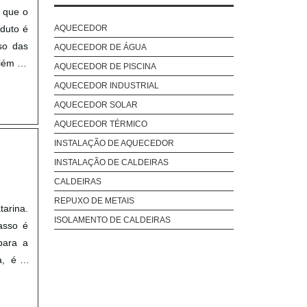
AQUECEDOR INDUTIVO PREÇO
 que o
AQUECEDOR KOMECO
oduto é
AQUECEDOR
AQUECEDOR PARA AVIÁRIOS
aso das
AQUECEDOR DE ÁGUA
AQUECEDOR PARA DOIS BANHEIROS
além de
AQUECEDOR DE PISCINA
AQUECEDOR PARA ESTUFAS
AQUECEDOR INDUSTRIAL
AQUECEDOR PARA SUÍNOS
AQUECEDOR SOLAR
AQUECEDOR PARA TRÊS BANHEIROS
AQUECEDOR TÉRMICO
AQUECEDOR PARA UM BANHEIRO
INSTALAÇÃO DE AQUECEDOR
AQUECEDOR PREÇO
INSTALAÇÃO DE CALDEIRAS
AQUECEDOR RINNAI
CALDEIRAS
AQUECEDORA POR INDUÇÃO
REPUXO DE METAIS
tarina.
AQUECEDORES A GÁS EM SP
ISOLAMENTO DE CALDEIRAS
asso é
AQUECEDORES A GÁS PARA BANHO
para a
AQUECEDORES A PELLET
a, é o
AQUECEDORES A VAPOR
 com o
AQUECEDORES ACUMULAÇÃO E PASSAGEM