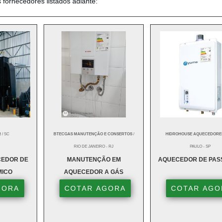
fornecedores listados adiante:
R
/ SC
BTECGAS MANUTENÇÃO E CONSERTOS
/
HIDROHOUSE AQUECEDORE
RIO DE JANEIRO - RJ
PAULO - SP
EDOR DE
MANUTENÇÃO EM
AQUECEDOR DE PA
MICO
AQUECEDOR A GÁS
GORA
COTAR AGORA
COTAR AGO