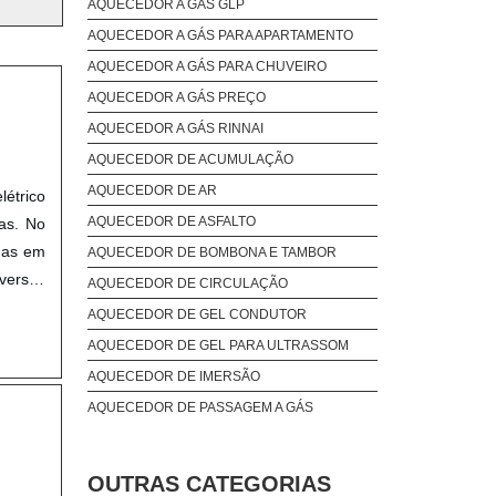
AQUECEDOR A GÁS GLP
AQUECEDOR A GÁS PARA APARTAMENTO
AQUECEDOR A GÁS PARA CHUVEIRO
AQUECEDOR A GÁS PREÇO
AQUECEDOR A GÁS RINNAI
AQUECEDOR DE ACUMULAÇÃO
AQUECEDOR DE AR
létrico
AQUECEDOR DE ASFALTO
ias. No
adas em
AQUECEDOR DE BOMBONA E TAMBOR
versos
AQUECEDOR DE CIRCULAÇÃO
AQUECEDOR DE GEL CONDUTOR
AQUECEDOR DE GEL PARA ULTRASSOM
AQUECEDOR DE IMERSÃO
AQUECEDOR DE PASSAGEM A GÁS
AQUECEDOR ELÉTRICO
AQUECEDOR INDUTIVO
OUTRAS CATEGORIAS