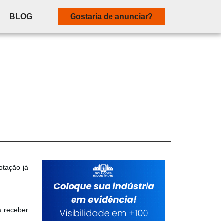
BLOG
Gostaria de anunciar?
otação já
a receber