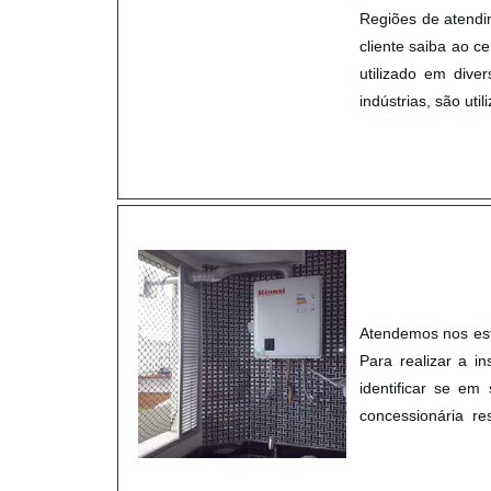
Regiões de atendi
cliente saiba ao c
utilizado em dive
indústrias, são ut
gases e outros tipo
Atendemos nos esta
Para realizar a 
identificar se em
concessionária r
momento em que se
...