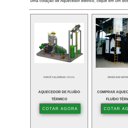
uma cotação de Aquecedor elétrico, clique em um dos 
FORCË CALDEIRAS
/ BRASIL
ENGECASS VAPO
AQUECEDOR DE FLUÍDO
COMPRAR AQUEC
TÉRMICO
FLUÍDO TÉR
COTAR AGORA
COTAR A