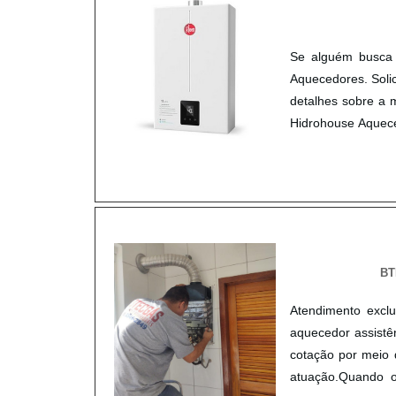
Se alguém busca
Aquecedores. Soli
detalhes sobre a
Hidrohouse Aquece
na temperatura 
canaliza seus recu
qualidade onde sã
demandas, tudo i
eficientes de de
Aquecedores se mo
BT
ideal; Comprom
sofisticados.Sem 
Atendimento excl
deve oferecer pr
aquecedor assistê
passam despercebi
cotação por meio 
explorado é a raz
atuação.Quando 
quando se trata 