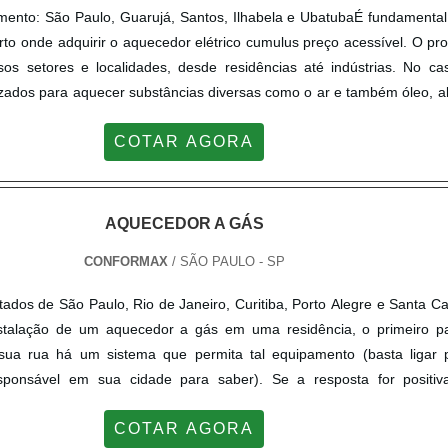
mento: São Paulo, Guarujá, Santos, Ilhabela e UbatubaÉ fundamental
erto onde adquirir o aquecedor elétrico cumulus preço acessível. O pr
rsos setores e localidades, desde residências até indústrias. No c
ilizados para aquecer substâncias diversas como o ar e também óleo, 
s de líquidos. É válido destacar que existem divers...
COTAR AGORA
AQUECEDOR A GÁS
CONFORMAX
/ SÃO PAULO - SP
dos de São Paulo, Rio de Janeiro, Curitiba, Porto Alegre e Santa Ca
instalação de um aquecedor a gás em uma residência, o primeiro p
 sua rua há um sistema que permita tal equipamento (basta ligar 
esponsável em sua cidade para saber). Se a resposta for positiv
 define quantos banheiros chuveiros e torneiras serão contemplados
COTAR AGORA