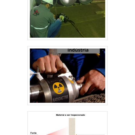
INSPEÇÕESSomente na CB INSPEÇÕES existe
variedade e qualidade quando o assunto for
radiografia industrial x. São opções variadas que a
empresa oferece, como Aço Inoxidavel e análise de
riscos. Isso se deve ao fato de ser comprometedora
com os serviços e segura, padrões possíveis por
contar com escritório de alta qualidade onde são
realizadas as atividades e equipamentos de última
geração. Tudo isso, somado a uma equipe com
Possui os melhores serviços e produtos da
atualidade e profissionais certificados, fecha todo o
ciclo de entrega com excelência para toda a carteira
de clientes.