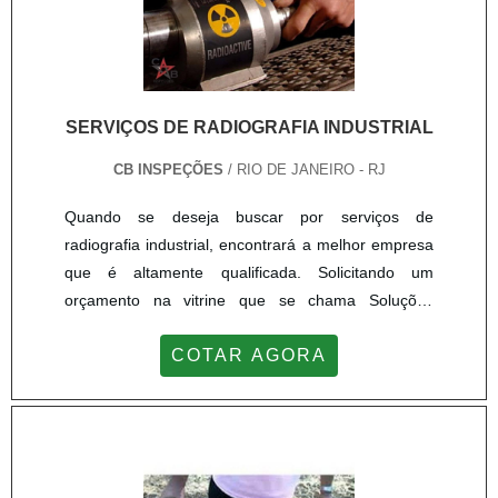
SERVIÇOS DE RADIOGRAFIA INDUSTRIAL
CB INSPEÇÕES
/ RIO DE JANEIRO - RJ
Quando se deseja buscar por serviços de
radiografia industrial, encontrará a melhor empresa
que é altamente qualificada. Solicitando um
orçamento na vitrine que se chama Soluções
Industriais e achando a melhor referência do
COTAR AGORA
mercado.MAIS DETALHES SOBRE SERVIÇOS DE
RADIOGRAFIA INDUSTRIALSe alguém pesquisar
serviços de radiografia industrial altamente
qualificada, vai até o site da CB INSPEÇÕES. Com
grande know-how focado em Aço e plano de...