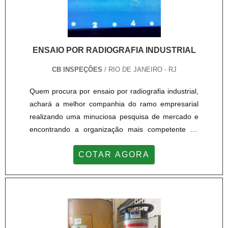
ENSAIO POR RADIOGRAFIA INDUSTRIAL
CB INSPEÇÕES
/ RIO DE JANEIRO - RJ
Quem procura por ensaio por radiografia industrial,
achará a melhor companhia do ramo empresarial
realizando uma minuciosa pesquisa de mercado e
encontrando a organização mais competente do
ramo.Quando a busca é por ensaio por radiografia
COTAR AGORA
industrial, com os profissionais da CB Inspeções
poderá encontrar ótima qualidade com
comprometimento com os resultados dos
clientes.MAIS SOBRE O ENSAIO POR
RADIOGRAFIA INDUSTRIALHá muitas maneiras
eficientes de demonstrar competência e excelência