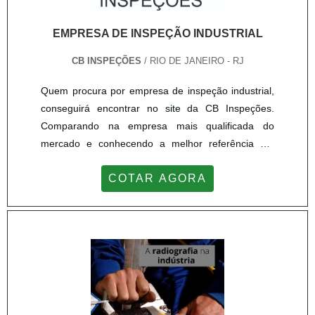
EMPRESA DE INSPEÇÃO INDUSTRIAL
CB INSPEÇÕES
/ RIO DE JANEIRO - RJ
Quem procura por empresa de inspeção industrial,
conseguirá encontrar no site da CB Inspeções.
Comparando na empresa mais qualificada do
mercado e conhecendo a melhor referência em
qualidade.É importante lembrar que o serviço deve
COTAR AGORA
sempre ser prestado por empresas especializadas
no segmento. Esse tipo de cuidado ajuda a garantir
a qualidade e assertividade do serviço, além de
evitar prejuízos com imprevistos e execuções mal
elaboradas. A...