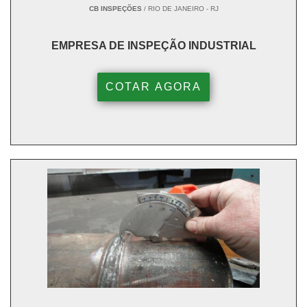
CB INSPEÇÕES
/ RIO DE JANEIRO - RJ
Construção Civil e Infraestrutura
– obras de grande
porte como pontes e viadutos.
EMPRESA DE INSPEÇÃO INDUSTRIAL
Setor Naval
– monitoramento de cascos, tubulações e
COTAR AGORA
estruturas marítimas.
Energia e Geração
– usinas termoelétricas, nucleares
e parques industriais.
Automotivo e Aeronáutico
– componentes estruturais
de veículos e aeronaves.
BENEFÍCIOS DE CONTRATAR EMPRESAS NO
BRASIL
Ampla cobertura nacional
– fornecedores em
diferentes regiões, com atendimento ágil.