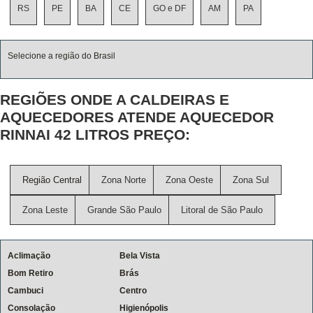
RS
PE
BA
CE
GO e DF
AM
PA
Selecione a região do Brasil
REGIÕES ONDE A CALDEIRAS E
AQUECEDORES ATENDE AQUECEDOR
RINNAI 42 LITROS PREÇO:
Região Central
Zona Norte
Zona Oeste
Zona Sul
Zona Leste
Grande São Paulo
Litoral de São Paulo
Aclimação
Bela Vista
Bom Retiro
Brás
Cambuci
Centro
Consolação
Higienópolis