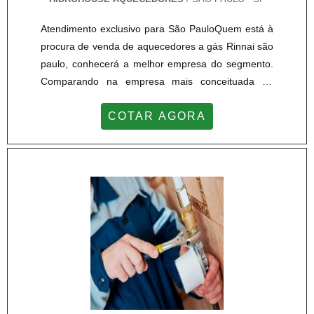
Atendimento exclusivo para São PauloQuem está à
procura de venda de aquecedores a gás Rinnai são
paulo, conhecerá a melhor empresa do segmento.
Comparando na empresa mais conceituada do
mercado e descobrindo a maior referência de
COTAR AGORA
qualidade da área de atuação.Quando a busca é
por venda de aquecedores a gás Rinnai são paulo,
com os colaboradores da Hidrohouse Aquecedores
o cliente poderá contar precisão com assessoria
técnica especializada.MAIS SOBRE VENDA DE
AQUECEDORES A GÁS RINNAI SÃO PAULOA
Hidrohouse Aquecedores centraliza seus esforços
em criar para cada cliente uma estrutura com
escritório de alta qualidade onde são realizadas as
atividades e estrutura suficiente para atender todas
as demandas, tudo isso para oferecer venda de
aquecedores a gás Rinnai são paulo com excelente