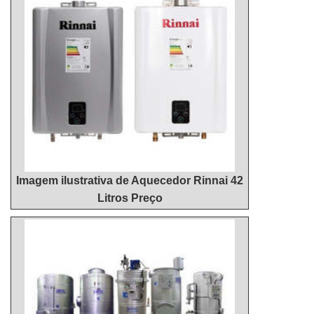
cliente irá encontrar ótima qualidade com
Aquecedores é possível encontrar o que há de
pagamento acessível.SOBRE MANUTENÇÃO
melhor em reparo aquecedor a gás. Sempre de
PREVENTIVA DE AQUECEDORES A GÁSA
olho no mercado, traz novidades em itens como
Hidrohouse Aquecedores centraliza sua energia em
venda de aquecedor a gás e manutenção de
criar uma estrutura com escritório de alta qualidade
aquecedor a gás 30 litros.Isso se deve ao fato de a
onde são realizadas as atividades e equipamentos
empresa ser uma empresa comprometida com seus
de última geração, tudo para se certificar que se
serviços e uma empresa inovadora, conquistas
tenha manutenção preventiva de aquecedores a
adquiridas porque investiu em uma estrutura que
gás com proteção. Há muitas maneiras eficientes
hoje conta com escritório de alta qualidade onde
de demonstrar competência e excelência em sua
são realizadas as atividades e biblioteca técnica de
área de atuação. A Hidrohouse Aquecedores se
Imagem ilustrativa de Aquecedor Rinnai 42
apoio.Tudo isso, somado à performance de uma
mostra referência por ter: Soluções para quem
Litros Preço
equipe multidisciplinar de consultores associados e
busca banho na temperatura ideal;
profissionais com vasta experiência na área de
Comprometimento com os resultados; Sala de
atuação, garante uma entrega de excelência de
treinamento com materiais sofisticados.Ainda
ponta a ponta....
focando na qualidade em manutenção preventiva
de aquecedores a gás, é importante buscar uma
empresa que tenha produtos e serviços com ótima