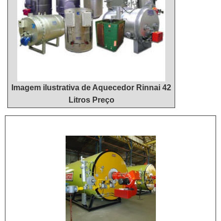
qualidade e excelente custo-benefício,
características simples, mas que mostram o
comprometimento da empresa com seus
clientes.Isso tudo é a razão pela qual a Hidrohouse
Aquecedores é uma empresa segura quando se
fala do segmento de venda e manutenção de
aquecedores. A empresa foca no que há de melhor
Imagem ilustrativa de Aquecedor Rinnai 42
para fidelizar os clientes.ABAIXO ALGUNS
Litros Preço
DETALHES SOBRE A MELHOR EMPRESA NO
SEGMENTONa Hidrohouse Aquecedores é possível
encontrar o que há de melhor em venda e
manutenção de aquecedores. É sempre a opção
mais confiável, disponibilizando itens como
instalação de aquecedor a gás 26 litros e
manutenção de aquecedor a gás 30 litros com
ótima qualidade e precisão.Para uma maior
satisfação dos clientes, a empresa busca investir
nos melhores profissionais do mercado, e em