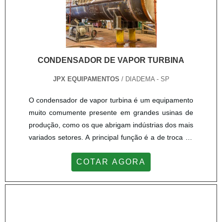
CONDENSADOR DE VAPOR TURBINA
JPX EQUIPAMENTOS
/ DIADEMA - SP
O condensador de vapor turbina é um equipamento
muito comumente presente em grandes usinas de
produção, como os que abrigam indústrias dos mais
variados setores. A principal função é a de troca de
calor, o que ocorre por meio de um condensador -
COTAR AGORA
trocador de calor. Na parte interna do condensador
de vapor ocorre o resfriamento dos fluídos. Estes
permanecem constantemente circulando neste
ambiente. Pelo caráter de resfriamento de matéria
líquida e vapor.VANTAGENS DOS