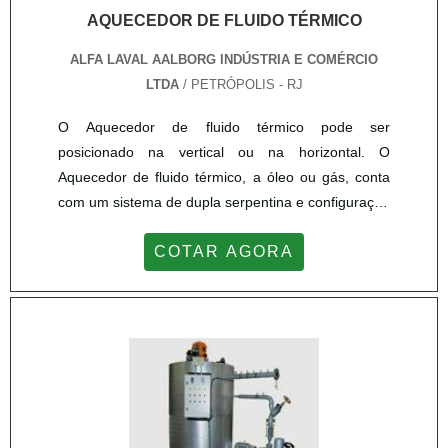
AQUECEDOR DE FLUIDO TÉRMICO
ALFA LAVAL AALBORG INDÚSTRIA E COMÉRCIO
LTDA
/ PETRÓPOLIS - RJ
O Aquecedor de fluido térmico pode ser
posicionado na vertical ou na horizontal. O
Aquecedor de fluido térmico, a óleo ou gás, conta
com um sistema de dupla serpentina e configuração
de três passagens de gases diferentes. O modelo
COTAR AGORA
de Aquecedor de fluido térmico 25-V0-10 possui
uma capacidade de 1.000 kW e 860.000 kcal h e
trabalha com 900 L nas serpentinas. Além disso,
dispõe também de uma tampa superior removível
para permitir acesso à inspeção...