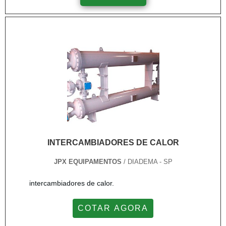
aquecedor indutivo, é necessário levar em conta o
grau de mudança de: - Temperatura; - Calor; -
Massa; - Propriedades elétricas das peça que será
utilizada no ....
INTERCAMBIADORES DE CALOR
JPX EQUIPAMENTOS
/ DIADEMA - SP
intercambiadores de calor.
COTAR AGORA