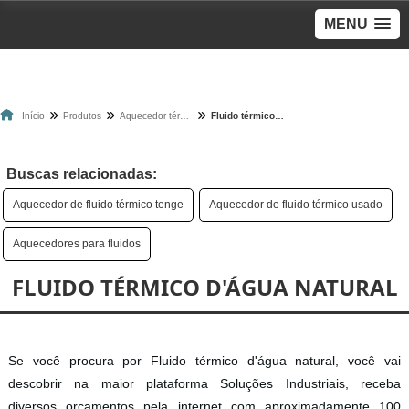
MENU
Início
Produtos
Aquecedor térmico
Fluido térmico d'água natural
Buscas relacionadas:
Aquecedor de fluido térmico tenge
Aquecedor de fluido térmico usado
Aquecedores para fluidos
FLUIDO TÉRMICO D'ÁGUA NATURAL
Se você procura por Fluido térmico d'água natural, você vai
descobrir na maior plataforma Soluções Industriais, receba
diversos orçamentos pela internet com aproximadamente 100