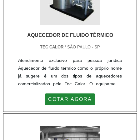
AQUECEDOR DE FLUIDO TÉRMICO
TEC CALOR
/ SÃO PAULO - SP
Atendimento exclusivo para pessoa jurídica
Aquecedor de fluído térmico como o próprio nome
já sugere é um dos tipos de aquecedores
comercializados pela Tec Calor. O equipamento
aquece os fluídos através da queima de algum
COTAR AGORA
combustível. Existem algumas diferenças entre o
aquecedor térmico e as caldeiras, tais como : Não
ferve o produto; Menor risco de explosão; Pressão
de aquecimento regulada; Não há mudança de
fase, estando sempre na mesma...