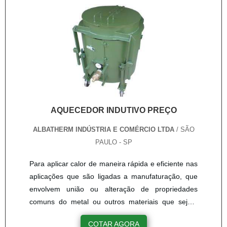
AQUECEDOR INDUTIVO PREÇO
ALBATHERM INDÚSTRIA E COMÉRCIO LTDA
/ SÃO
PAULO - SP
Para aplicar calor de maneira rápida e eficiente nas
aplicações que são ligadas a manufaturação, que
envolvem união ou alteração de propriedades
comuns do metal ou outros materiais que sejam
eletricamente condutivos, é indispensável o uso de
COTAR AGORA
aquecedor indutivo preço. Na aplicação do