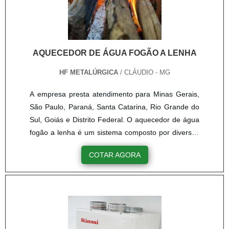
profissionais com vasta experiência na área de
atuação, garante uma entrega de excelência de
ponta a ponta....
AQUECEDOR DE ÁGUA FOGÃO A LENHA
HF METALÚRGICA
/ CLÁUDIO - MG
A empresa presta atendimento para Minas Gerais,
São Paulo, Paraná, Santa Catarina, Rio Grande do
Sul, Goiás e Distrito Federal. O aquecedor de água
fogão a lenha é um sistema composto por diversos
elementos, que visa fornecer aquecimento para o
COTAR AGORA
ambiente ou para fins sanitários em uma residência.
Para isso, utiliza o calor proveniente da fornalha do
fogão a lenha. O sistema de calor dos aquecedores
de água fogão a lenha contam com um tanque
cham....