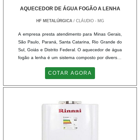
AQUECEDOR DE ÁGUA FOGÃO A LENHA
HF METALÚRGICA
/ CLÁUDIO - MG
A empresa presta atendimento para Minas Gerais,
São Paulo, Paraná, Santa Catarina, Rio Grande do
Sul, Goiás e Distrito Federal. O aquecedor de água
fogão a lenha é um sistema composto por diversos
elementos, que visa fornecer aquecimento para o
COTAR AGORA
ambiente ou para fins sanitários em uma residência.
Para isso, utiliza o calor proveniente da fornalha do
fogão a lenha. O sistema de calor dos aquecedores
de água fogão a lenha contam com um tanque
cham...