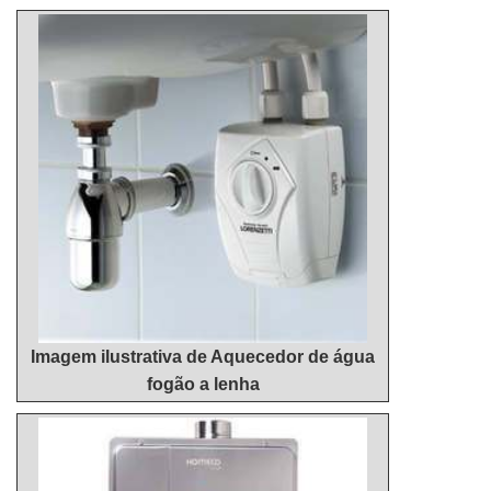
planejamento de empresas que visam apenas o
inovadora, chega até a Hidrohouse Aquecedores.
lucro, deixando a desejar nos outros fatores.É por
Com grande know-how focado em instalação de
tudo isso que a Hidrohouse Aquecedores é uma
aquecedor a gás 26 litros e instalação de
empresa segura quando se explora o segmento de
aquecedor de água industrial, visando sempre a
venda e manutenção de aquecedores. O foco é
qualidade final para a fidelização do cliente.Sem
oferecer a satisfação da venda à entrega final, com
trocar o foco sobre reparo aquecedor a gás, mais
foco total na qualidade.MAIS ALGUNS DETALHES
do que visar apenas lucratividade, deve oferecer
SOBRE A MELHOR EMPRESA NO
produtos e serviços que tenham ótima qualidade e
SEGMENTOSomente na Hidrohouse Aquecedores
assertividade, pequenos detalhes, mas de grande
tem no que há de melhor no ramo de venda e
valia para saber a procedência e seriedade da
manutenção de aquecedores. Com foco na
empresa.É importante lembrar que o serviço deve
experiência dos clientes, oferece itens variados
sempre ser prestado por empresas especializadas
como instalação de aquecedor a gás 26 litros e
no segmento. Esse tipo de cuidado ajuda a garantir
Imagem ilustrativa de Aquecedor de água
venda de aquecedor a gás digital com ótima
a qualidade e assertividade do serviço, além de
fogão a lenha
qualidade e excelente custo-benefício.Garantimos a
evitar prejuízos com imprevistos e execuções mal
satisfação dos clientes através de um atendimento
elaboradas. Assim, é possível poupar gastos
singular, por meio de profissionais treinados e
desnecessários.Existem diversos motivos para a
altamente qualificados. A Hidrohouse Aquecedores
Hidrohouse Aquecedores ter se tornado destaque