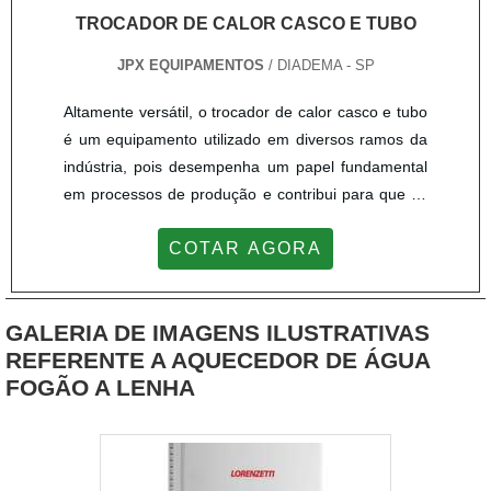
calor; Manutenção em trocadores de calor e
TROCADOR DE CALOR CASCO E TUBO
condensadores; Limpeza de equipamentos. .
JPX EQUIPAMENTOS
/ DIADEMA - SP
Altamente versátil, o trocador de calor casco e tubo
é um equipamento utilizado em diversos ramos da
indústria, pois desempenha um papel fundamental
em processos de produção e contribui para que os
melhores e mais eficientes resultados sejam
COTAR AGORA
obtidos. A principal função do trocador de calor e
tubo é a de permitir o aquecimento ou resfriamento
de fluídos, o que ocorre por meio da transferência
GALERIA DE IMAGENS ILUSTRATIVAS
de energia térmica de um ponto à
REFERENTE A AQUECEDOR DE ÁGUA
outro. PRINCIPAIS FUNÇÕES DO PRODUTOA
FOGÃO A LENHA
versatilidade do trocador de calor casco faz com
que o produto seja fabricado com diferentes
configurações e modos de funcionamento, o que
possibilita que cada cliente tenha a oportunidade de