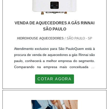
VENDA DE AQUECEDORES A GÁS RINNAI
SÃO PAULO
HIDROHOUSE AQUECEDORES
/ SÃO PAULO - SP
Atendimento exclusivo para São PauloQuem está à
procura de venda de aquecedores a gás Rinnai são
paulo, conhecerá a melhor empresa do segmento.
Comparando na empresa mais conceituada do
mercado e descobrindo a maior referência de
COTAR AGORA
qualidade da área de atuação.Quando a busca é
por venda de aquecedores a gás Rinnai são paulo,
com os colaboradores da Hidrohouse Aquecedores
o cliente poderá contar precisão com assessoria
técnica especializada.MAIS SOBRE VENDA DE