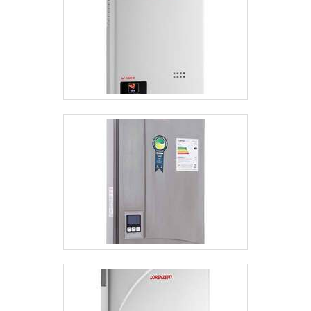
fazer a aquisição daquele que é mais compatível
com as necessidades. A compra de um trocador de
alta qualidade é indispensável para que os
processos de produção sejam conduzidos sem
surpresas desagradáveis ou transtornos que forçam
a parada inesperada de equipamentos. MELHOR
FORNECEDORA DE TROCADORES DE CALOR
CASCO E TUBOSO maior destaque no ramo de
trocador de calor casco e tubo é a JPX
Equipamentos, pois é a única empresa do mercado
que conta com todos os elementos necessários
para garantir que cada um dos clientes receberão
exatamente aquilo que precisam e assim alcancem
os resultados almejados. Preocupada em oferecer
uma experiência completa e produtiva, a empresa
ainda conta com as seguintes vantagens:
Cobertura em todo território nacional; Certificação
ISO 9001; Prazos de entrega que se adequam às