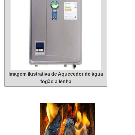
é uma empresa que tem sido apontada de forma
quando pensamos em uma empresa que entrega
positiva no segmento por toda seriedade e
confiança e serviços de qualidade. Alguns desses
qualidade, o que fecha todo o ciclo de entrega com
motivos são: Comprometida com seus serviços;
excelência para seus parceiros....
Responsável; Altamente qualificada; Inovadora;
Segura.CONHEÇAMOS MAIS SOBRE A MELHOR
EMPRESA NO SEGMENTOApenas na Hidrohouse
Aquecedores é possível encontrar o que há de
melhor em reparo aquecedor a gás. Sempre de
olho no mercado, traz novidades em itens como
Imagem ilustrativa de Aquecedor de água
venda de aquecedor a gás e manutenção de
fogão a lenha
aquecedor a gás 30 litros.Isso se deve ao fato de a
empresa ser uma empresa comprometida com seus
serviços e uma empresa inovadora, conquistas
adquiridas porque investiu em uma estrutura que
hoje conta com escritório de alta qualidade onde
são realizadas as atividades e biblioteca técnica de
apoio.Tudo isso, somado à performance de uma
equipe multidisciplinar de consultores associados e