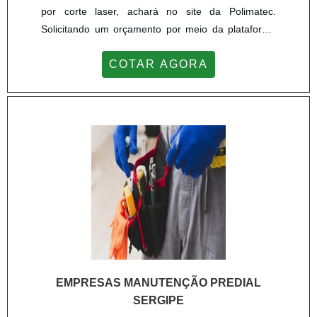
por corte laser, achará no site da Polimatec.
Solicitando um orçamento por meio da plataforma
de divulgação das indústrias e achando a líder do
COTAR AGORA
segmento.É importante lembrar que o serviço deve
sempre ser prestado por empresas especializadas
no segmento. Esse tipo de cuidado ajuda a garantir
a qualidade e assertividade do serviço, além de
evit...
EMPRESAS MANUTENÇÃO PREDIAL
SERGIPE