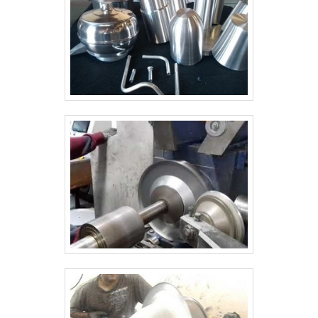
no mercado desde os anos 90, responsável por
oferecer ao cliente a venda e assistência técnica de
aquecedores elétricos, a gás e solar. Além de
oferecer variedade e bons produtos, a empresa tem
como objetivo garantir aos clientes - segurança,
confiabilidade e qualidade de serviços - razão pela
qual, sua equipe técnica é periodicamente, treinada
pelos fabricantes, distribuidores e SENAI,
acompanhando a evolução do mercado e seguindo,
rigorosamente as normas técnicas..