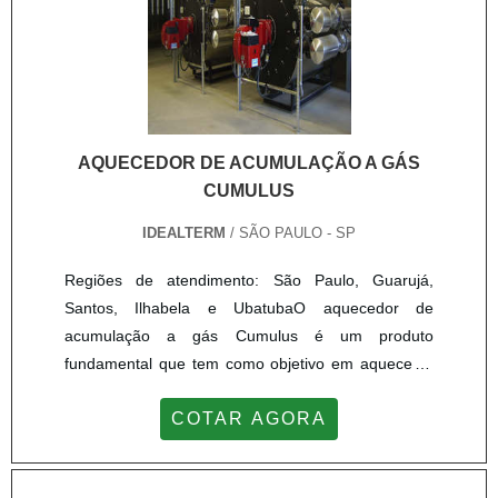
distribuidores e SENAI, acompanhando a evolução
p.
do mercado e seguindo, rigorosamente as normas
técnicas..
AQUECEDOR DE ACUMULAÇÃO A GÁS
CUMULUS
IDEALTERM
/ SÃO PAULO - SP
Regiões de atendimento: São Paulo, Guarujá,
Santos, Ilhabela e UbatubaO aquecedor de
acumulação a gás Cumulus é um produto
fundamental que tem como objetivo em aquecer a
água utilizada em residências ou empresas,
COTAR AGORA
primeiramente eles sempre possuem alguma forma
de gerar calor com queimas de lenha, de óleo, com
energia elétrica, queima de gás ou também com