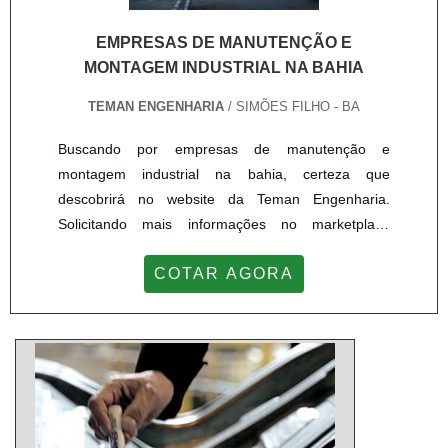
EMPRESAS DE MANUTENÇÃO E
MONTAGEM INDUSTRIAL NA BAHIA
TEMAN ENGENHARIA
/ SIMÕES FILHO - BA
Buscando por empresas de manutenção e
montagem industrial na bahia, certeza que
descobrirá no website da Teman Engenharia.
Solicitando mais informações no marketplace
Soluções Industriais e achando a líder do
COTAR AGORA
segmento.MAIS INFORMAÇÕES INTERESSANTES
SOBRE EMPRESAS DE MANUTENÇÃO E
MONTAGEM INDUSTRIAL NA BAHIASe alguém
busca por empresas de manutenção e montagem
industrial na bahia responsável, chega até a Teman
Engenharia. Disponibilizand...