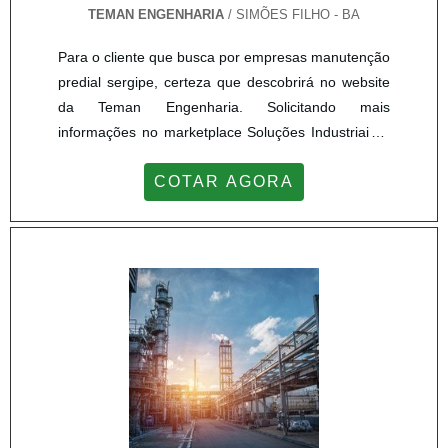
TEMAN ENGENHARIA
/ SIMÕES FILHO - BA
Para o cliente que busca por empresas manutenção
predial sergipe, certeza que descobrirá no website
da Teman Engenharia. Solicitando mais
informações no marketplace Soluções Industriais e
achando a líder do segmento.Sim, o lugar certo é
COTAR AGORA
aqui! Quando o desejo é por empresas manutenção
predial sergipe, com os profissionais da Teman
Engenharia poderá encontrar proteção com
fidelização do cliente.UM POUCO MAIS SOBRE
EMPRESAS MANUTENÇÃO PRED...