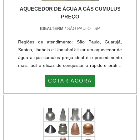
AQUECEDOR DE ÁGUA A GÁS CUMULUS
PREÇO
IDEALTERM
/ SÃO PAULO - SP
Regiões de atendimento: São Paulo, Guarujá,
Santos, Ilhabela e UbatubaUtilizar um aquecedor de
água a gás cumulus preço ideal é o procedimento
mais fácil e eficaz de conquistar o rápido e prático
aquecimento da água. O uso deste tipo de produto
COTAR AGORA
é ideal para fornecer água quente a torneiras e
chuveiros com precisão e velocidade, sem riscos de
superaquecimento do
equipamento. INFORMAÇÕES IMPORTANTES
SOBRE O PRODUTONo mercado atual os tipos de
aquecedores são diversos. Eles variam entre suas
características técnicas e dependem da demanda
de uso, de modo que suas características podem