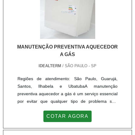
MANUTENÇÃO PREVENTIVA AQUECEDOR
A GÁS
IDEALTERM
/ SÃO PAULO - SP
Regiões de atendimento: São Paulo, Guarujá,
Santos, Ilhabela e UbatubaA manutenção
preventiva aquecedor a gás é um serviço essencial
por evitar que qualquer tipo de problema seja
desenvolvido nos equipamentos de modo que o
COTAR AGORA
mesmo deixe de desempenhar em alto nível sua
função principal: aquecer água com rapidez e
eficiência.A partir dessa amplitude de utilizações, a