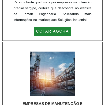
Para o cliente que busca por empresas manutenção
predial sergipe, certeza que descobrirá no website
da Teman Engenharia. Solicitando mais
informações no marketplace Soluções Industriais e
achando a líder do segmento.Sim, o lugar certo é
COTAR AGORA
aqui! Quando o desejo é por empresas manutenção
predial sergipe, com os profissionais da Teman
Engenharia poderá encontrar proteção com
fidelização do cliente.UM POUCO MAIS SOBRE
EMPRESAS MANUTENÇÃO PRED...
EMPRESAS DE MANUTENÇÃO E