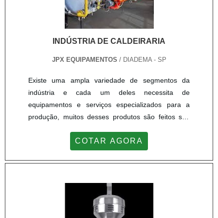
INDÚSTRIA DE CALDEIRARIA
JPX EQUIPAMENTOS
/ DIADEMA - SP
Existe uma ampla variedade de segmentos da
indústria e cada um deles necessita de
equipamentos e serviços especializados para a
produção, muitos desses produtos são feitos sob
medida e necessita de uma fabricante
COTAR AGORA
especializada. Para atuar como indústria de
caldeiraria é preciso contar com mão de obra
qualificada e uma estrutura equipada para
execução de todas essas atividades, podendo
atender as mais diversas áreas da
indústria.DETALHES ACERCA A INDÚSTRIAOs
serviços de uma indústria caldeiraria atendem a