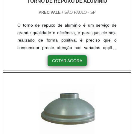
TORNO DE REPUXO DE ALUMÍNIO
PRECIVALE
/ SÃO PAULO - SP
O torno de repuxo de alumínio é um serviço de
grande qualidade e eficiência, e para que ele seja
realizado de forma positiva, é preciso que o
consumidor preste atenção nas variadas opções
disponibilizadas por uma empresa, essa que deve
COTAR AGORA
oferecer as melhores opções para o consumidor e o
seu negócio.Funcionalidade correta do
procedimentoO repuxo é um serviço de
desenvolvimento que engloba o uso de uma chapa
metálica de forma volumétrica, oca, previamente
definida. Os materiais responsáveis por faze.