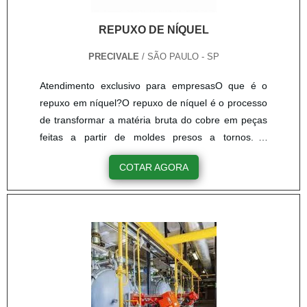
REPUXO DE NÍQUEL
PRECIVALE
/ SÃO PAULO - SP
Atendimento exclusivo para empresasO que é o
repuxo em níquel?O repuxo de níquel é o processo
de transformar a matéria bruta do cobre em peças
feitas a partir de moldes presos a tornos. A
empresa oferece como diferencial o processo de
COTAR AGORA
fabricação personalizada de peças de acordo com a
necessidade de cada cliente e projeto.Vantagens -
Peça pré moldadas; - Matéria prima de qualidade; -
Versatilidade; - Baixo custo de aquisiçãoProdutos
disponibilizados pela empresa - Repuxos; -
Repuxação de cobre; -.