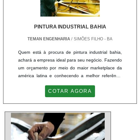
PINTURA INDUSTRIAL BAHIA
TEMAN ENGENHARIA
/ SIMÕES FILHO - BA
Quem está à procura de pintura industrial bahia,
achará a empresa ideal para seu negócio. Fazendo
um orçamento por meio do maior marketplace da
américa latina e conhecendo a melhor referência
em qualidade do mercado.Sim, é isso mesmo!
COTAR AGORA
Quando o tema é pintura industrial bahia, com a
melhor mão de obra da Teman Engenharia
receberá precisão com comprometimento com os
resultados dos clientes.OUTRAS INFORMAÇÕES
SOBRE PINTURA INDUSTRIAL BAHIA...