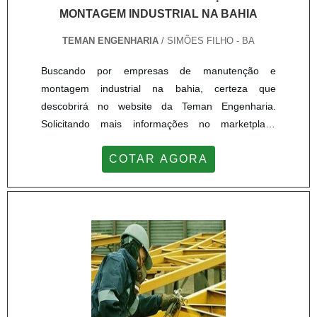
MONTAGEM INDUSTRIAL NA BAHIA
TEMAN ENGENHARIA
/ SIMÕES FILHO - BA
Buscando por empresas de manutenção e
montagem industrial na bahia, certeza que
descobrirá no website da Teman Engenharia.
Solicitando mais informações no marketplace
Soluções Industriais e achando a líder do
COTAR AGORA
segmento.MAIS INFORMAÇÕES INTERESSANTES
SOBRE EMPRESAS DE MANUTENÇÃO E
MONTAGEM INDUSTRIAL NA BAHIASe alguém
busca por empresas de manutenção e montagem
industrial na bahia responsável, chega até a Teman
Engenharia. Disponibilizand...