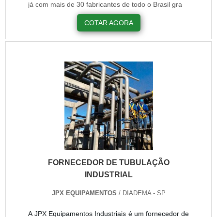
já com mais de 30 fabricantes de todo o Brasil gra
ambiente;Aumento da otimização da relação entre
COTAR AGORA
custo-benefício do aquecimento;Mais segurança
para os funcionários;Equipamentos funcionando
corretamente.A regulagem é a forma mais
adequada de conseguir a combustão eficiente, com
perdas insignificantes, com queimas limpas,
excesso de ar devidamente controlado, tornando a
caldeira e outros equipamentos muito mais
produtivos.EFICIÊNCIA EM REGULAGEM DE
COMBUSTÃO EM QUEIMADORESSendo líder no
mercado e precursora no mercado, a Serv-Cal
comprova a essência de trazer o melhor para todos
os clientes. A empresa garante a satisfação dos
FORNECEDOR DE TUBULAÇÃO
clientes através de um atendimento singular, por
INDUSTRIAL
meio de profissionais treinados e altamente
qualificados. Para saber mais sobre os serviços
JPX EQUIPAMENTOS
/ DIADEMA - SP
oferecidos pela empresa, basta clicar aqui..
A JPX Equipamentos Industriais é um fornecedor de