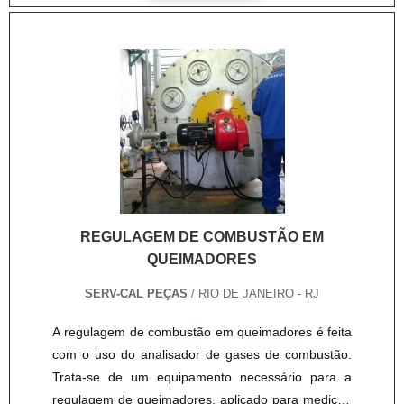
deve realizar inspeções visuais e até mesmo testes
operacionais, garantindo que o sistema está
adequado e, consequentemente, promovendo mais
segurança para todos. EMPRESA ESPECIALIZADA
EM INSPEÇÕES DIMENSIONAISEstá procurando
por inspeção dimensional de caldeiraria e
tubulação? Prezando o que há de mais moderno, a
Serv-Cal traz inovações e variedades em serviço de
montagem, inspeção e manutenção de acordo com
rigorosos padrões de qualidade. Solicite um
REGULAGEM DE COMBUSTÃO EM
orçamento, por e-mail ou telefone, e descubra mais
QUEIMADORES
vantagens! .
SERV-CAL PEÇAS
/ RIO DE JANEIRO - RJ
A regulagem de combustão em queimadores é feita
com o uso do analisador de gases de combustão.
Trata-se de um equipamento necessário para a
regulagem de queimadores, aplicado para medição