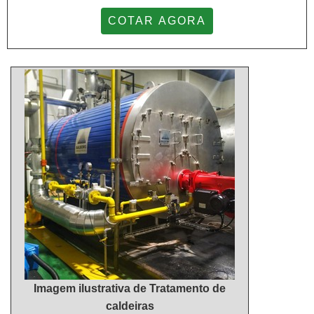
em qualidade e custo benefício.MAIS SOBRE
áreas de atuação.A EMPRESA ESPECIALISTA DO
COTAR AGORA
TAMBOR PARA CORREIA
SEGMENTOApenas na Master Serviços e
TRANSPORTADORAQuem pesquisa por tambor
Usinagem existe o que há de melhor em
para correia transportadora em uma companhia
metalização por ARC SPRAY, cromagem por cromo
altamente qualificada, encontra na internet a Master
duro, usinagem, caldeiraria e soldas especiais. A
Serviços e Usinagem. Atuando com tambor para
empresa oferece opções como redutor industrial e
correia e recuperação de cabeçote, disponibilizando
serviço de usinagem com ótima qualidade e
tudo que há de mais atual para garantir a qualidade
proteção.Para uma maior satisfação dos clientes, a
final para cada cliente.Não obstante, quando
empresa busca investir nos melhores profissionais
falamos em tambor para correia transportadora, na
do mercado, e em instalações modernas,
essência da empresa, a mesma deve prezar pelos
garantindo assim, a confiança e boa cotação no
produtos e serviços com ótima qualidade e
mercado. A organização tem feito a diferença no
proteção, detalhes primordiais que são deixados de
mercado pela idoneidade em tudo que faz, onde
lado por muitas companhias que não focam na
fecha todo o ciclo de entrega com excelência para
fidelização do cliente.Há muitas maneiras eficientes
cada cliente.
de demonstrar competência e excelência em uma
área de atuação. Abaixo os motivos pelos quais a
Imagem ilustrativa de Tratamento de
Master Serviços e Usinagem é a melhor opção no
caldeiras