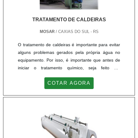
TRATAMENTO DE CALDEIRAS
MOSAR
/ CAXIAS DO SUL - RS
O tratamento de caldeiras é importante para evitar
alguns problemas gerados pela própria água no
equipamento. Por isso, é importante que antes de
iniciar o tratamento químico, seja feito um
levantamento técnico das características tanto da
COTAR AGORA
caldeira e o regime operacional quanto da
qualidade da água a ser usada nela. Além disso, o
equipamento necessita de água de alta qualidade
para o melhor funcionamento.DETALHES SOBRE O
SERVIÇOPara o t...