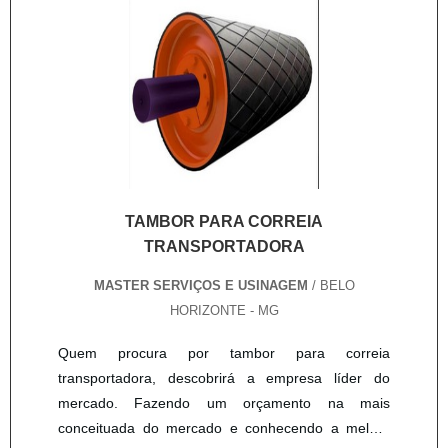
HIDRÁULICOHá muitas maneiras eficientes de
demonstrar competência e excelência em uma área
de atuação. A Master Serviços e Usinagem canaliza
sua energia em proporcionar uma estrutura com:
Escritório de alta qualidade onde são realizadas as
atividades; Estrutura suficiente para atender todas
as demandas; Amplo catálogo de produtos. Tudo
isso para que se tenha recuperação cilindro
hidráulico com proteção. Ainda tratando-se de
TAMBOR PARA CORREIA
recuperação cilindro hidráulico, deve-se descartar
TRANSPORTADORA
companhias que não tenham produtos e serviços
MASTER SERVIÇOS E USINAGEM
/ BELO
com ótima qualidade e excelente custo-benefício,
HORIZONTE - MG
detalhes que passam despercebidos e podem gerar
prejuízo futuros para os clientes.Na Master Serviços
Quem procura por tambor para correia
e Usinagem o objetivo é disponibilizar a tecnologia e
transportadora, descobrirá a empresa líder do
desenvolvimento no que gera resultado e qualidade
mercado. Fazendo um orçamento na mais
para os clientes. Além de contar com um time de
conceituada do mercado e conhecendo a melhor
profissionais com vasta experiência nas diversas