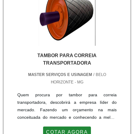
demonstrar competência e excelência em uma área
de atuação. A Master Serviços e Usinagem canaliza
sua energia em proporcionar uma estrutura com:
Escritório de alta qualidade onde são realizadas as
atividades; Estrutura suficiente para atender todas
as demandas; Amplo catálogo de produtos. Tudo
isso para que se tenha recuperação cilindro
hidráulico com proteção. Ainda tratando-se de
TAMBOR PARA CORREIA
recuperação cilindro hidráulico, deve-se descartar
TRANSPORTADORA
companhias que não tenham produtos e serviços
MASTER SERVIÇOS E USINAGEM
/ BELO
com ótima qualidade e excelente custo-benefício,
HORIZONTE - MG
detalhes que passam despercebidos e podem gerar
prejuízo futuros para os clientes.Na Master Serviços
Quem procura por tambor para correia
e Usinagem o objetivo é disponibilizar a tecnologia e
transportadora, descobrirá a empresa líder do
desenvolvimento no que gera resultado e qualidade
mercado. Fazendo um orçamento na mais
para os clientes. Além de contar com um time de
conceituada do mercado e conhecendo a melhor
profissionais com vasta experiência nas diversas
em qualidade e custo benefício.MAIS SOBRE
áreas de atuação.A EMPRESA ESPECIALISTA DO
COTAR AGORA
TAMBOR PARA CORREIA