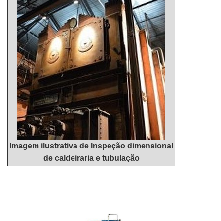
Responsável; Altamente qualificada; Inovadora;
Segura. A EMPRESA MAIS QUALIFICADA DO
SEGMENTOSomente na Master Serviços e
Usinagem existe variedade e qualidade quando o
assunto for tambor para correia transportadora. São
diversas opções de itens oferecidos, como redutor
industrial e serviço de usinagem.Tem rótulo de
comprometida com seus serviços, além de ser uma
empresa que assegura a agilidade em seus
serviços, qualificações possíveis pelo fato de
possuir escritório de alta qualidade onde são
Imagem ilustrativa de Inspeção dimensional
realizadas as atividades e estrutura suficiente para
de caldeiraria e tubulação
atender todas as demandas.Esses fatores,
somados a um time com corpo técnico
especializado e profissionais com vasta experiência
nas diversas áreas de atuação, garantem a melhor
experiência para os clientes com qualidade.