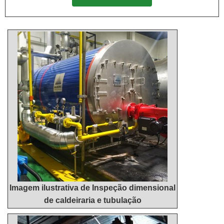
SEGMENTOApenas na Master Serviços e
TRANSPORTADORAQuem pesquisa por tambor
Usinagem existe o que há de melhor em
para correia transportadora em uma companhia
metalização por ARC SPRAY, cromagem por cromo
altamente qualificada, encontra na internet a Master
duro, usinagem, caldeiraria e soldas especiais. A
Serviços e Usinagem. Atuando com tambor para
empresa oferece opções como redutor industrial e
correia e recuperação de cabeçote, disponibilizando
serviço de usinagem com ótima qualidade e
tudo que há de mais atual para garantir a qualidade
proteção.Para uma maior satisfação dos clientes, a
final para cada cliente.Não obstante, quando
empresa busca investir nos melhores profissionais
falamos em tambor para correia transportadora, na
do mercado, e em instalações modernas,
essência da empresa, a mesma deve prezar pelos
garantindo assim, a confiança e boa cotação no
produtos e serviços com ótima qualidade e
mercado. A organização tem feito a diferença no
proteção, detalhes primordiais que são deixados de
mercado pela idoneidade em tudo que faz, onde
lado por muitas companhias que não focam na
fecha todo o ciclo de entrega com excelência para
fidelização do cliente.Há muitas maneiras eficientes
cada cliente.
de demonstrar competência e excelência em uma
área de atuação. Abaixo os motivos pelos quais a
Imagem ilustrativa de Inspeção dimensional
Master Serviços e Usinagem é a melhor opção no
de caldeiraria e tubulação
segmento quando precisar de tambor para correia
transportadora: Comprometida com os serviços;