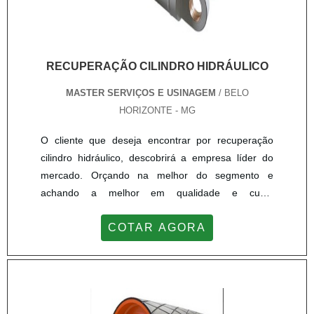
RECUPERAÇÃO CILINDRO HIDRÁULICO
MASTER SERVIÇOS E USINAGEM
/ BELO
HORIZONTE - MG
O cliente que deseja encontrar por recuperação
cilindro hidráulico, descobrirá a empresa líder do
mercado. Orçando na melhor do segmento e
achando a melhor em qualidade e custo
benefício.Quando o desejo é por recuperação
COTAR AGORA
cilindro hidráulico, com a Master Serviços e
Usinagem poderá contar com proteção e
comprometimento com os resultados dos
clientes.MAIS SOBRE RECUPERAÇÃO CILINDRO
HIDRÁULICOHá muitas maneiras eficientes de