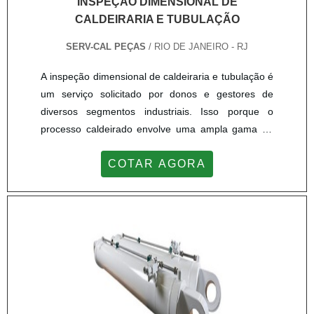
INSPEÇÃO DIMENSIONAL DE
CALDEIRARIA E TUBULAÇÃO
SERV-CAL PEÇAS
/ RIO DE JANEIRO - RJ
A inspeção dimensional de caldeiraria e tubulação é
um serviço solicitado por donos e gestores de
diversos segmentos industriais. Isso porque o
processo caldeirado envolve uma ampla gama de
análises, sejam de equipamentos ou estruturas, que
COTAR AGORA
devem ser vistoriados com atenção. Dentre os
equipamentos, destacam-se: Vasos de
pressão; Torres de processo; Trocadores de
calor; Estruturas de pontes e prédios. DETALHES
IMPORTANTES DO SERVIÇO De u...