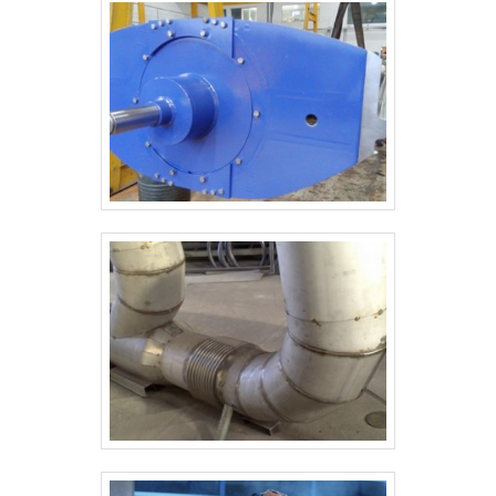
proteção, detalhes primordiais que são deixados de
lado por muitas empresas que não focam na
fidelização do cliente.Tudo isso que já foi falado e
outras coisas mais são a razão pela qual a SMI
Eletromecânica é altamente qualificada quando se
fala do segmento de montagem e manutenção
mecânica. A empresa busca a satisfação da venda
à entrega final, com foco total na
qualidade.qUALIDADE COMPROVADA NO
SEGMENTOSomente na SMI Eletromecânica as
melhores opções sempre estão à disposição
quando se procura soluções para montagem e
manutenção mecânica. Prezando pelo que há de
mais moderno, traz inovações e variedades em
manutenção de diversos tipos de bombas e reparos
em linhas hidráulicas com garantia de alto nível e
proteção.A empresa conta com um time de
profissionais qualificados para o serviço, além de