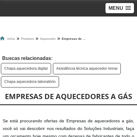
MENU
Início
Produtos
Aquecedor
Empresas de aquecedores a gás
Buscas relacionadas:
Chapa aquecedora digital
Assistência técnica aquecedor rinnai
Chapa aquecedora laboratório
EMPRESAS DE AQUECEDORES A GÁS
Se está procurando ofertas de Empresas de aquecedores a gás,
você só vai descobrir nos resultados do Soluções Industriais, faça
um orçamento hoje mesmo com dezenas de fabricantes de todo o