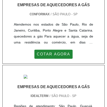
EMPRESAS DE AQUECEDORES A GÁS
CONFORMAX
/ SÃO PAULO - SP
Atendemos nos estados de São Paulo, Rio de
Janeiro, Curitiba, Porto Alegre e Santa Catarina.
quecedores a gás Para aquecer a água, seja de
uma residência ou comércio, em dias de
temperaturas mais baixas, as empresas de
COTAR AGORA
aquecedores a gás oferecem uma série de
soluções em equipamentos aos seus clientes. Os
aquecedores de água vêm em estilos diferentes e
aquecem a água cada um à sua maneira, veja:
Aquecedor de água por acumulação: atua com
um...
EMPRESAS DE AQUECEDORES A GÁS
IDEALTERM
/ SÃO PAULO - SP
Regiões de atendimento: São Paulo, Guarujá,