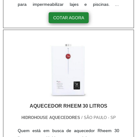
para impermeabilizar lajes e piscinas. O
equipamento foi desenvolvido com alta resistência
COTAR AGORA
mecânica para suportar as condições agressivas ao
qual o aquecedor tipo indutivo é submetido no
trabalho. Também possui itens diferenciados que
facilita a limpeza, fator importante para garantia da
durabilidade do produ....
AQUECEDOR RHEEM 30 LITROS
HIDROHOUSE AQUECEDORES
/ SÃO PAULO - SP
Quem está em busca de aquecedor Rheem 30