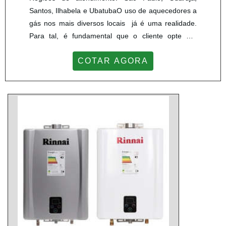
Santos, Ilhabela e UbatubaO uso de aquecedores a
gás nos mais diversos locais já é uma realidade.
Para tal, é fundamental que o cliente opte por
empresas de aquecedores a gás que disponham de
COTAR AGORA
qualidade e comprometimento, entregando o
melhor com o preço mais acessível. A ideia principal
deste tipo de produto é aquecer água de forma
rápida e eficiente, sem que precisa realizar grandes
manobras ...