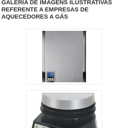
GALERIA DE IMAGENS ILUSTRATIVAS
atendimento de qualidade ímpar, ágil, eficiente e
a assegurar que as atividades posteriores poderão
REFERENTE A EMPRESAS DE
seguro..
ser execu....
AQUECEDORES A GÁS