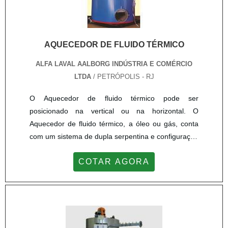
AQUECEDOR DE FLUIDO TÉRMICO
ALFA LAVAL AALBORG INDÚSTRIA E COMÉRCIO
LTDA
/ PETRÓPOLIS - RJ
O Aquecedor de fluido térmico pode ser
posicionado na vertical ou na horizontal. O
Aquecedor de fluido térmico, a óleo ou gás, conta
com um sistema de dupla serpentina e configuração
de três passagens de gases diferentes. O modelo
COTAR AGORA
de Aquecedor de fluido térmico 25-V0-10 possui
uma capacidade de 1.000 kW e 860.000 kcal h e
trabalha com 900 L nas serpentinas. Além disso,
dispõe também de uma tampa superior removível
para permitir acesso à inspeção...