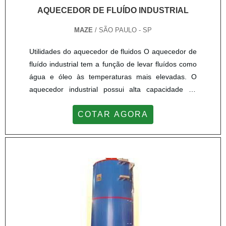
AQUECEDOR DE FLUÍDO INDUSTRIAL
MAZE
/ SÃO PAULO - SP
Utilidades do aquecedor de fluidos O aquecedor de
fluído industrial tem a função de levar fluídos como
água e óleo às temperaturas mais elevadas. O
aquecedor industrial possui alta capacidade de
controle de temperatura, esse controle é também
COTAR AGORA
um modo de segurança que o produto possui. Os
ganhos com o produto: - Produto versátil, pode ser
utilizado em muitos ambientes diferentes; - Grande
resistência, produto durável; - Ótima relaç...