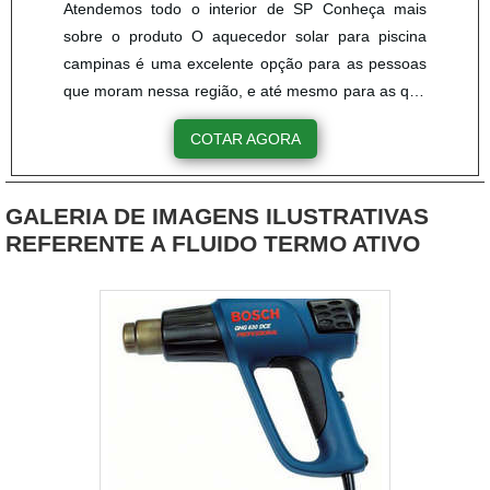
Atendemos todo o interior de SP Conheça mais
sobre o produto O aquecedor solar para piscina
campinas é uma excelente opção para as pessoas
que moram nessa região, e até mesmo para as que
morar fora dela. Isso é um fato, uma vez que esse
COTAR AGORA
produto garante ao usuário muitos benefícios,
sendo os principais a economia financeira e
economia de energia. Por conta disso, a busca
GALERIA DE IMAGENS ILUSTRATIVAS
pelos aquecedores solares tem aumentado cada
REFERENTE A FLUIDO TERMO ATIVO
vez mais, pois os clientes es....