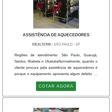
justo e entrega rápida e preparada, não deixe de
escolher a JPX Equipamentos Industriais. Entre em
contato neste momento com a JPX Equipamentos
Industriais e obtenha a solução ideal e certeira para
o negócio!.
ASSISTÊNCIA DE AQUECEDORES
IDEALTERM
/ SÃO PAULO - SP
Regiões de atendimento: São Paulo, Guarujá,
Santos, Ilhabela e UbatubaNormalmente, quando o
cliente procura pela assistência de aquecedores é
porque o equipamento apresenta algum defeito ou
problema que afeta sua condição de trabalho.
COTAR AGORA
Porém, não é apenas nessa ocasião que a
assistência pode ser feita. Em casos preventivos
também é fundamental para evitar que o aparelho
seja danificado e, até mesmo, perdendo sua
usabilidade. INFORMAÇÕES EXTRAS SOBRE O