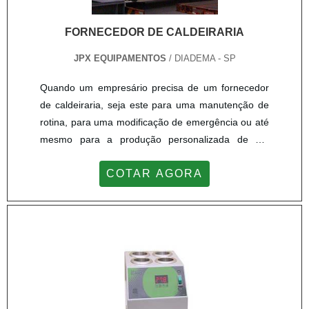
FORNECEDOR DE CALDEIRARIA
JPX EQUIPAMENTOS
/ DIADEMA - SP
Quando um empresário precisa de um fornecedor
de caldeiraria, seja este para uma manutenção de
rotina, para uma modificação de emergência ou até
mesmo para a produção personalizada de um
produto, aparece a ele um leque de opções. Das
COTAR AGORA
mais variadas, é preciso saber separar qual
realmente irá entregar o melhor custo-
benefício.VANTAGENS DA CALDEIRARIAO
fornecedor caldeiraria utiliza materiais de qualidade
tanto para a produção quando para soldagem dos
equipamentos, com a utilização de alumínio e aço,
a depender do tipo de utilização da peça. Estes
equipamentos são montados e instalados por