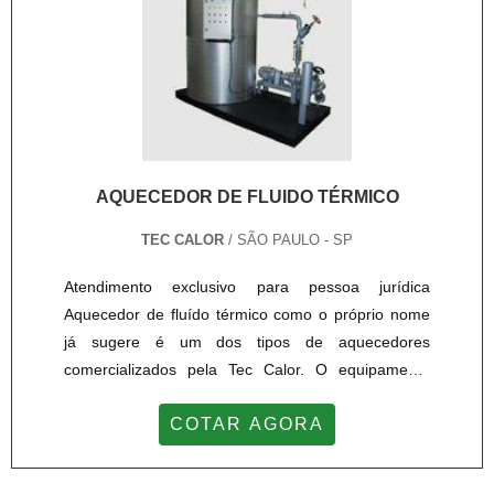
AQUECEDOR DE FLUIDO TÉRMICO
TEC CALOR
/ SÃO PAULO - SP
Atendimento exclusivo para pessoa jurídica
Aquecedor de fluído térmico como o próprio nome
já sugere é um dos tipos de aquecedores
comercializados pela Tec Calor. O equipamento
aquece os fluídos através da queima de algum
COTAR AGORA
combustível. Existem algumas diferenças entre o
aquecedor térmico e as caldeiras, tais como : Não
ferve o produto; Menor risco de explosão; Pressão