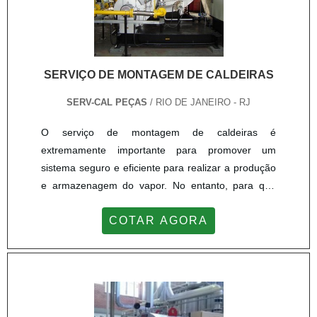
SERVIÇO DE MONTAGEM DE CALDEIRAS
SERV-CAL PEÇAS
/ RIO DE JANEIRO - RJ
O serviço de montagem de caldeiras é
extremamente importante para promover um
sistema seguro e eficiente para realizar a produção
e armazenagem do vapor. No entanto, para que
isso seja definitivamente possível, é essencial que o
COTAR AGORA
cliente saiba a importância de contar com boas
prestadoras de serviço. INFORMAÇÕES VALIOSAS
SOBRE O SERVIÇOCom relação a maneira que o
procedimento é desenvolvido, é possível citar que é
feita uma análise inicial para levantar detalhes
sobre o local de instalação e sua adequação para