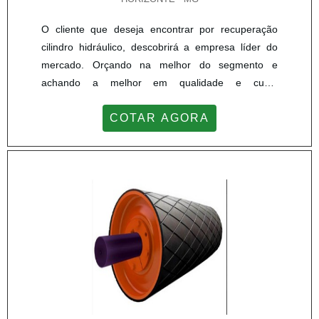
O cliente que deseja encontrar por recuperação
cilindro hidráulico, descobrirá a empresa líder do
mercado. Orçando na melhor do segmento e
achando a melhor em qualidade e custo
benefício.Quando o desejo é por recuperação
COTAR AGORA
cilindro hidráulico, com a Master Serviços e
Usinagem poderá contar com proteção e
comprometimento com os resultados dos
clientes.MAIS SOBRE RECUPERAÇÃO CILINDRO
HIDRÁULICOHá muitas maneiras eficientes de
demonstrar competência e excelência em uma área
de atuação. A Master Serviços e Usinagem canaliza
sua energia em proporcionar uma estrutura com:
Escritório de alta qualidade onde são realizadas as
atividades; Estrutura suficiente para atender todas
as demandas; Amplo catálogo de produtos. Tudo
isso para que se tenha recuperação cilindro