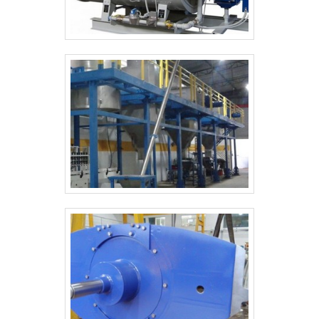
rede adjacente. O intuito é avaliar a conformidade
de funcionamento destes elementos bem como
testar o bom funcionamento da caldeira em si. Além
disso, o serviço pode garantir:Qualidade;Longa vida
útil;Alta eficiência.Prevenir é a melhor forma de
mais tarde não ser necessário remediar e a
manutenção anual de caldeiras a gás poderá
detectar atempadamente anomalias de eventual
fácil resolução que se não tratadas podem vir a
gerar despesas avultadas com reparações mais
graves em consequência de tardia detecção ou
consumos desmesurados por avarias ou calibração
defeituosa.CALDEIRA A GÁS MANUTENÇÃO DE
ALTA QUALIDADESomente na Serv-Cal é possível
encontrar o que há de melhor no mercado de
industrial. Aqui os clientes encontram a melhor
manutenção de caldeira gás de todo o mercado, o
serviço ainda conta com um rendimento térmico