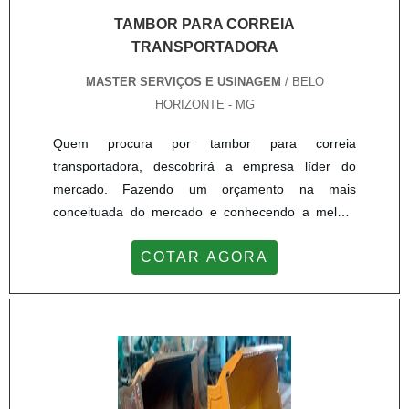
hidráulico com proteção. Ainda tratando-se de
TAMBOR PARA CORREIA
recuperação cilindro hidráulico, deve-se descartar
TRANSPORTADORA
companhias que não tenham produtos e serviços
MASTER SERVIÇOS E USINAGEM
/ BELO
com ótima qualidade e excelente custo-benefício,
HORIZONTE - MG
detalhes que passam despercebidos e podem gerar
prejuízo futuros para os clientes.Na Master Serviços
Quem procura por tambor para correia
e Usinagem o objetivo é disponibilizar a tecnologia e
transportadora, descobrirá a empresa líder do
desenvolvimento no que gera resultado e qualidade
mercado. Fazendo um orçamento na mais
para os clientes. Além de contar com um time de
conceituada do mercado e conhecendo a melhor
profissionais com vasta experiência nas diversas
em qualidade e custo benefício.MAIS SOBRE
áreas de atuação.A EMPRESA ESPECIALISTA DO
COTAR AGORA
TAMBOR PARA CORREIA
SEGMENTOApenas na Master Serviços e
TRANSPORTADORAQuem pesquisa por tambor
Usinagem existe o que há de melhor em
para correia transportadora em uma companhia
metalização por ARC SPRAY, cromagem por cromo
altamente qualificada, encontra na internet a Master
duro, usinagem, caldeiraria e soldas especiais. A
Serviços e Usinagem. Atuando com tambor para
empresa oferece opções como redutor industrial e
correia e recuperação de cabeçote, disponibilizando
serviço de usinagem com ótima qualidade e
tudo que há de mais atual para garantir a qualidade
proteção.Para uma maior satisfação dos clientes, a