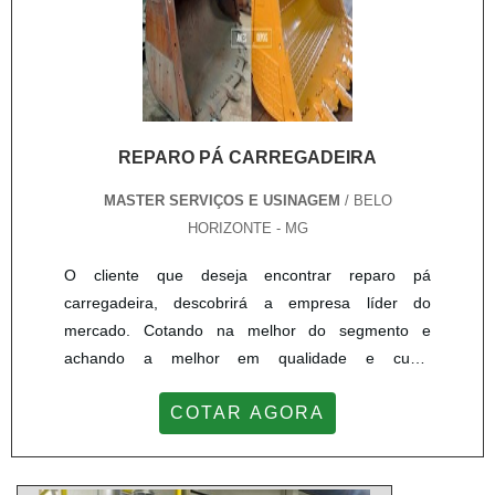
final para cada cliente.Não obstante, quando
empresa busca investir nos melhores profissionais
falamos em tambor para correia transportadora, na
do mercado, e em instalações modernas,
essência da empresa, a mesma deve prezar pelos
garantindo assim, a confiança e boa cotação no
produtos e serviços com ótima qualidade e
mercado. A organização tem feito a diferença no
proteção, detalhes primordiais que são deixados de
mercado pela idoneidade em tudo que faz, onde
lado por muitas companhias que não focam na
REPARO PÁ CARREGADEIRA
fecha todo o ciclo de entrega com excelência para
fidelização do cliente.Há muitas maneiras eficientes
cada cliente.
MASTER SERVIÇOS E USINAGEM
/ BELO
de demonstrar competência e excelência em uma
HORIZONTE - MG
área de atuação. Abaixo os motivos pelos quais a
Master Serviços e Usinagem é a melhor opção no
O cliente que deseja encontrar reparo pá
segmento quando precisar de tambor para correia
carregadeira, descobrirá a empresa líder do
transportadora: Comprometida com os serviços;
mercado. Cotando na melhor do segmento e
Responsável; Altamente qualificada; Inovadora;
achando a melhor em qualidade e custo
Segura. A EMPRESA MAIS QUALIFICADA DO
benefício.Quando a temática é reparo pá
SEGMENTOSomente na Master Serviços e
COTAR AGORA
carregadeira, com a Master Serviços e Usinagem
Usinagem existe variedade e qualidade quando o
obterá assertividade com as melhores técnicas com
assunto for tambor para correia transportadora. São
homologação.INFORMAÇÕES SOBRE REPARO PÁ
diversas opções de itens oferecidos, como redutor