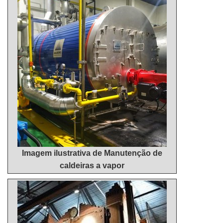
CARREGADEIRAExistem muitas formas diferentes
industrial e serviço de usinagem.Tem rótulo de
de demonstrar conhecimento e autoridade em uma
comprometida com seus serviços, além de ser uma
área de atuação. A Master Serviços e Usinagem
empresa que assegura a agilidade em seus
centraliza seus esforços em produzir uma estrutura
serviços, qualificações possíveis pelo fato de
aos clientes com: Escritório de alta qualidade onde
possuir escritório de alta qualidade onde são
são realizadas as atividades; Estrutura suficiente
realizadas as atividades e estrutura suficiente para
para atender todas as demandas; Amplo catálogo
atender todas as demandas.Esses fatores,
de produtos. Tudo isso para que se tenha reparo pá
somados a um time com corpo técnico
carregadeira com excelente custo-benefício. Ainda
especializado e profissionais com vasta experiência
com uma visão analítica sobre reparo pá
nas diversas áreas de atuação, garantem a melhor
carregadeira, mais do que visar apenas
experiência para os clientes com qualidade.
lucratividade, deve oferecer produtos e serviços que
tenham ótima qualidade e precisão, detalhes que
Imagem ilustrativa de Manutenção de
passam despercebidos e podem gerar prejuízo
caldeiras a vapor
futuros para os clientes.Isso tudo é a razão pela
qual a Master Serviços e Usinagem é uma
companhia altamente qualificada quando se trata
do segmento de metalização por ARC SPRAY,