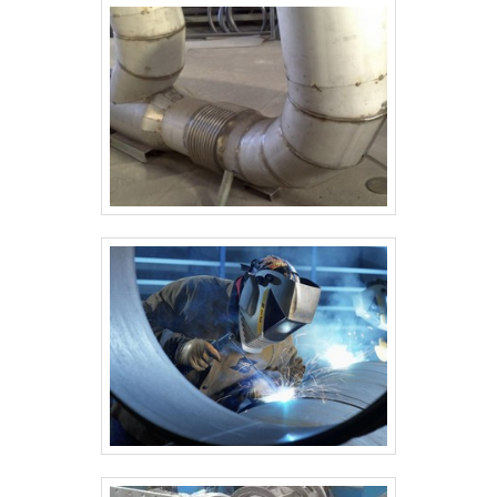
COMPROVADA NO SEGMENTONa SMI
Eletromecânica é possível encontrar o que há de
melhor em montagem e manutenção mecânica. É
sempre a opção mais confiável, disponibilizando
itens como montagem de tubulação e manutenção
preditiva de bombas de engrenagem com garantia
de alto nível e assertividade.A empresa conta com
um time de profissionais qualificados para o serviço,
além de investir em equipamentos modernos, que
se ajustam a sua necessidade. A SMI
Eletromecânica é uma empresa que tem se
destacado da concorrência pela idoneidade em
tudo que faz, onde garante a melhor experiência
para parceiros novos e antigos.