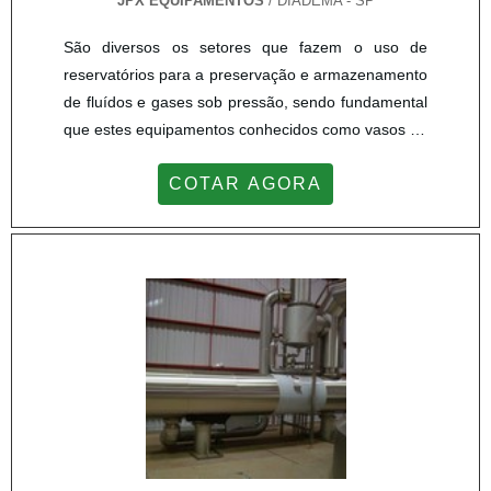
JPX EQUIPAMENTOS
/ DIADEMA - SP
São diversos os setores que fazem o uso de
reservatórios para a preservação e armazenamento
de fluídos e gases sob pressão, sendo fundamental
que estes equipamentos conhecidos como vasos de
pressão sejam fabricados em diferentes dimensões.
COTAR AGORA
Compreender a função exercida pela fábrica de
vasos de pressão é essencial para garantir que
esteja comprando um equipamento seguro e dentro
das normas aplicáveis.UTILIDADE DAS FÁBRICAS
DE VASOS DE PRESSÃOA JPX Trocadores de
Calor - Equipamentos Industriais é uma excelente
fábrica de vasos pressão, oferecendo os
equipamentos para atender as necessidades de
indústrias químicas, petroquímicas, siderúrgicas,
alimentícias, farmacêuticas, entre outras. Entre as
principais funções de uma fábrica de vasos
pressão, vale destacar: Cuidar para que todos os