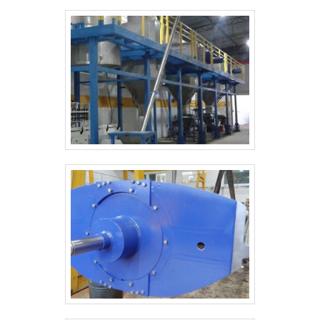
positiva no segmento por toda seriedade e
qualidade o que fecha todo o ciclo de entrega com
excelência para seus parceiros. Atendimento
personalizado voltado para a necessidade de cada
cliente; Efetivo composto por profissionais
qualificados (SENAI); Equipe preocupada em
solucionar com segurança.Não obstante, quando
falamos em serviço de reforma de cilindros
hidráulicos, deve-se descartar empresas que não
tenham produtos e serviços com garantia de alto
nível e personificação de qualidade, pontos
importantes que ficam de fora no planejamento de
empresas que visam apenas o lucro, deixando a
desejar nos outros fatores.É por esta razão que a
SMI Eletromecânica é altamente qualificada quando
falamos de empresas do segmento de montagem e
manutenção mecânica. O foco é oferecer o que há
de melhor para fidelizar nossos clientes.qUALIDADE