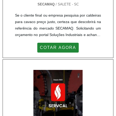
SECAMAQ
/ SALETE - SC
Se o cliente final ou empresa pesquisa por caldeiras
para cavaco preço justo, certeza que descobrirá na
referência do mercado SECAMAQ. Solicitando um
orçamento no portal Soluções Industriais e achando
a melhor referência do mercado.A EMPRESA
COTAR AGORA
OFERECE DIVERSAS VANTAGENSÉ importante
lembrar que o produto deve sempre ser adquirido
com empresas especializadas no segmento. Esse
tipo de cuidado ajuda a garantir a qualidade e
durabilidade dos m...