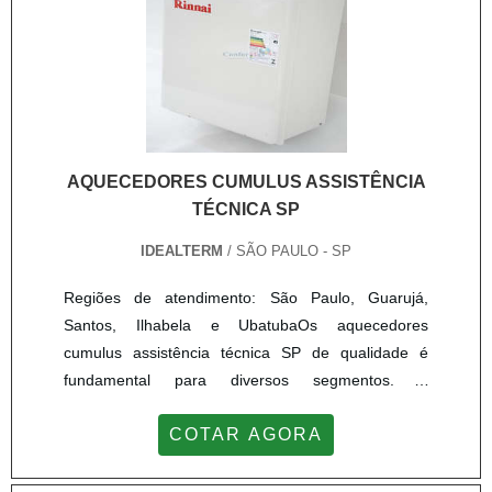
eficiente.QUEM ESCOLHER ENTRE OS
FABRICANTES DE EVAPORADORES
INDUSTRIAISAlém de ser excelência na fabricação
de evaporadores industriais, a JPX Equipamentos é
também em vasos de pressão, feixe tubular,
radiadores industriais, entre outros produtos,
entregue em todo o Brasil. Pelo site é possível
AQUECEDORES CUMULUS ASSISTÊNCIA
conferir todos os produtos, fichas técnicas, serviços
TÉCNICA SP
e formas de contato para tirar dúvidas e solicitar
orçamentos. .
IDEALTERM
/ SÃO PAULO - SP
Regiões de atendimento: São Paulo, Guarujá,
Santos, Ilhabela e UbatubaOs aquecedores
cumulus assistência técnica SP de qualidade é
fundamental para diversos segmentos. É
fundamental que todo equipamento instalado em
COTAR AGORA
casa ou em ambiente comercial passe por uma
manutenção periódica que tem como função
detectar possíveis falhas, aumentando assim a vida