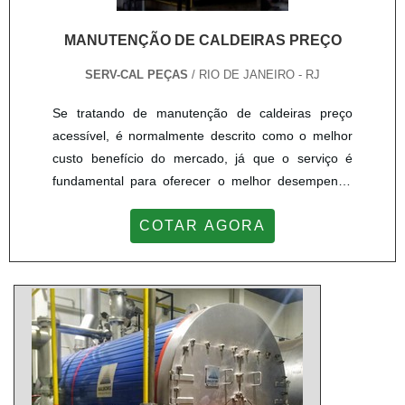
MANUTENÇÃO DE CALDEIRAS PREÇO
SERV-CAL PEÇAS
/ RIO DE JANEIRO - RJ
Se tratando de manutenção de caldeiras preço
acessível, é normalmente descrito como o melhor
custo benefício do mercado, já que o serviço é
fundamental para oferecer o melhor desempenho
de caldeiras para empresas do setor de
COTAR AGORA
manutenção e montagens industriais. As caldeiras
industriais são máquinas extremamente robustas
que produzem uma quantidade impressionante de
calor e vapor d'água em operação contínua, por
isso possuem alto custo no...