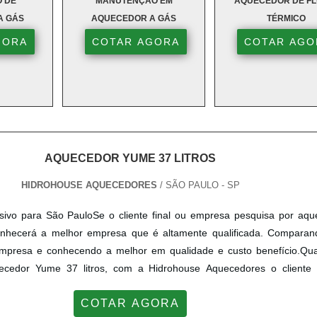
O DE
MANUTENÇÃO EM
AQUECEDOR DE FL
es, desde residências até ambientes industriais.
A GÁS
AQUECEDOR A GÁS
TÉRMICO
NA?
GORA
COTAR AGORA
COTAR AGO
e em princípios avançados de transferência de calor. Ele 
ltamente eficientes na conversão de energia elétrica em calo
pidamente e manter uma temperatura constante, garantind
AQUECEDOR YUME 37 LITROS
ermostato preciso que permite aos usuários controlar a temp
stantemente a temperatura do ambiente e ajusta o funcionam
HIDROHOUSE AQUECEDORES
/ SÃO PAULO - SP
da. Isso não só melhora o conforto, mas também ajuda a eco
 necessário.
sivo para São PauloSe o cliente final ou empresa pesquisa por aqu
conhecerá a melhor empresa que é altamente qualificada. Comparan
as de segurança integrados que evitam o superaquecimento e
empresa e conhecendo a melhor em qualidade e custo benefício.Qu
e aquecimento. Esses sistemas incluem desligamento automá
ecedor Yume 37 litros, com a Hidrohouse Aquecedores o cliente 
tem a segurança dos usuários e do ambiente.
agamento acessível.ALGUNS DETALHES SOBRE AQUECEDOR YU
COTAR AGORA
se Aquecedores centraliza sua estratégia em oferecer aos parceir