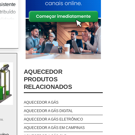
istente
ribuído
lidade,
to para
gética.
ção com
 para a
AQUECEDOR
PRODUTOS
RELACIONADOS
alas de
ios. Em
o que os
AQUECEDOR A GÁS
AQUECEDOR A GÁS DIGITAL
AQUECEDOR A GÁS ELETRÔNICO
SIL
ciência
AQUECEDOR A GÁS EM CAMPINAS
rna uma