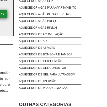
UÍDO
AQUECEDOR A GÁS GLP
AQUECEDOR A GÁS PARA APARTAMENTO
RA
AQUECEDOR A GÁS PARA CHUVEIRO
AQUECEDOR A GÁS PREÇO
utiliza
AQUECEDOR A GÁS RINNAI
r. Esses
AQUECEDOR DE ACUMULAÇÃO
o que o
AQUECEDOR DE AR
AQUECEDOR DE ASFALTO
eratura
AQUECEDOR DE BOMBONA E TAMBOR
ento do
AQUECEDOR DE CIRCULAÇÃO
nomizar
AQUECEDOR DE GEL CONDUTOR
ecedor
AQUECEDOR DE GEL PARA ULTRASSOM
do por
AQUECEDOR DE IMERSÃO
 outros
ando o
AQUECEDOR DE PASSAGEM A GÁS
tico em
obterá
AQUECEDOR ELÉTRICO
ME 37
AQUECEDOR INDUTIVO
os uma
OUTRAS CATEGORIAS