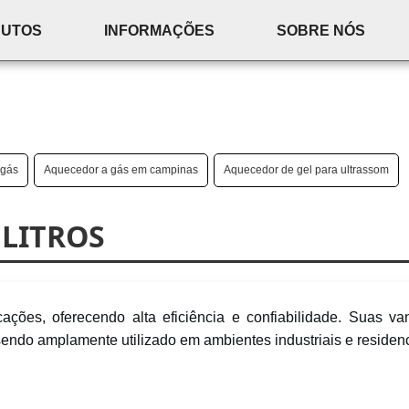
DUTOS
INFORMAÇÕES
SOBRE NÓS
 gás
Aquecedor a gás em campinas
Aquecedor de gel para ultrassom
LITROS
ções, oferecendo alta eficiência e confiabilidade. Suas va
endo amplamente utilizado em ambientes industriais e residenc