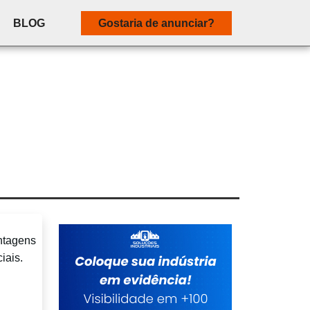
BLOG
Gostaria de anunciar?
ntagens
iais.