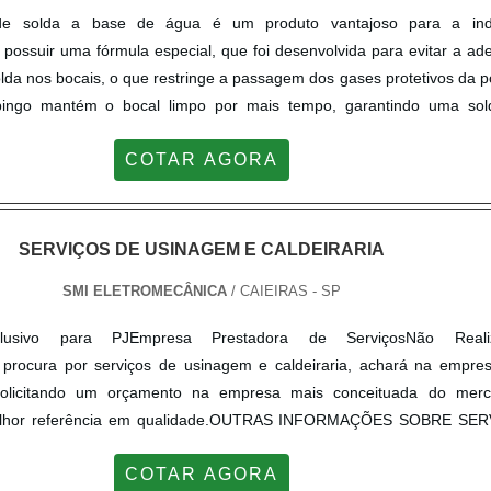
-se esquecer que pode ser reconhecido por diferenciais que conte
 de solda a base de água é um produto vantajoso para a indú
timento realizado nesses equipamentos.Já que é preciso asseg
 possuir uma fórmula especial, que foi desenvolvida para evitar a ad
tenção periódica indicada pelos fabricantes e ter atenção a qualquer 
lda nos bocais, o que restringe a passagem dos gases protetivos da 
a comprometer o funcionamento das caldeiras, realizar de modo adeq
spingo mantém o bocal limpo por mais tempo, garantindo uma so
ue as atividades e procedimentos sejam concluídos com sucesso.Tais 
licação muito eficaz é na proteção de superfícies metálicas contra a ad
to da qualidade com retenção dos custos a médio e longo prazo
COTAR AGORA
olda, sobretudo em peças de acabam.
cíficos, logo nos primeiros meses. Seguem os principais diferenci
abaixo:Segurança;Durabilidade;Eficiência;Entre outros.ALTA EFICIÊN
ENTIVA CALDEIRASNa Serv-Cal é possível ter tudo que precisa 
SERVIÇOS DE USINAGEM E CALDEIRARIA
dustrial. É possível achar variedades no portfólio como manuten
iência. Mas não é apenas isso, só na empresa o cliente ainda tem pa
SMI ELETROMECÂNICA
/ CAIEIRAS - SP
clusivo para PJEmpresa Prestadora de ServiçosNão Reali
procura por serviços de usinagem e caldeiraria, achará na empre
 Solicitando um orçamento na empresa mais conceituada do mer
elhor referência em qualidade.OUTRAS INFORMAÇÕES SOBRE SE
CALDEIRARIAQuem busca por serviço de usinagem e caldei
COTAR AGORA
trega de um bom trabalho, vai até o site da SMI Eletromecânica. É p