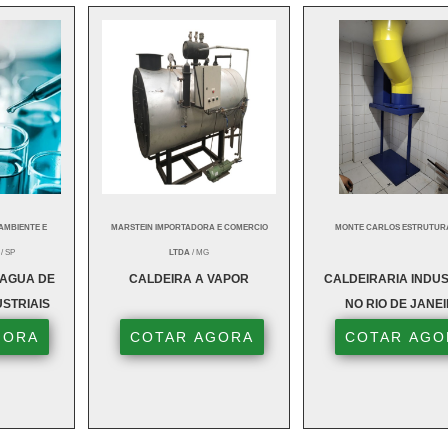
AMBIENTE E
MARSTEIN IMPORTADORA E COMERCIO
MONTE CARLOS ESTRUTUR
/ SP
LTDA
/ MG
 AGUA DE
CALDEIRA A VAPOR
CALDEIRARIA INDUS
STRIAIS
NO RIO DE JANE
GORA
COTAR AGORA
COTAR AGO