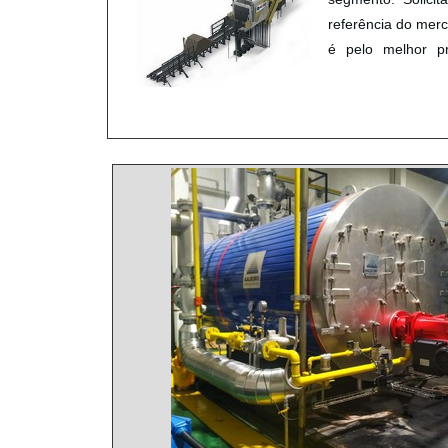
referência do m
é pelo melhor p
comprometimento
demonstrar competê