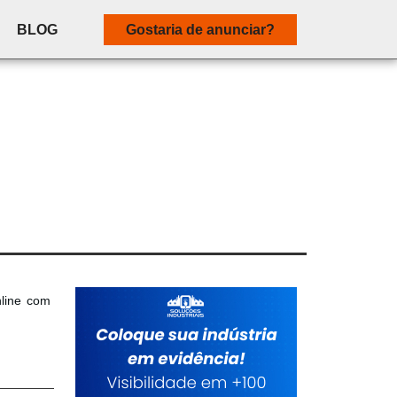
BLOG
Gostaria de anunciar?
nline com