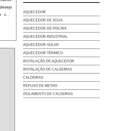
CONTROLE E AUTOMAÇÃO DE CALDEIRAS
desejo
CURSO TREINAMENTO DE SEGURANÇA NA
AQUECEDOR
ão com
OPERAÇÃO DE CALDEIRAS
AQUECEDOR DE ÁGUA
tes de
ECONOMIZADOR PARA CALDEIRAS
AQUECEDOR DE PISCINA
EMPRESA DE SERVIÇOS CALDEIRARIA
AQUECEDOR INDUSTRIAL
PREÇO CALDEIRAS
AQUECEDOR SOLAR
PREÇO CALDEIRAS INDUSTRIAIS
AQUECEDOR TÉRMICO
PRESTAÇÃO DE SERVIÇOS DE CALDEIRARIA
INSTALAÇÃO DE AQUECEDOR
REFORMA DE CALDEIRAS
INSTALAÇÃO DE CALDEIRAS
REFORMA E MANUTENÇÃO DE CALDEIRAS
CALDEIRAS
SERVIÇOS DE CALDEIRARIA
REPUXO DE METAIS
SERVIÇOS DE CALDEIRARIA E USINAGEM
ISOLAMENTO DE CALDEIRAS
SERVIÇOS DE CALDEIRARIA LEVE
SISTEMAS DE CALDEIRAS
TANQUE DE CONDENSADO PARA CALDEIRA
TRATAMENTO DE ÁGUA PARA CALDEIRAS
TRATAMENTO DE CALDEIRAS