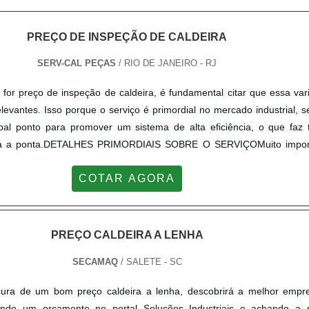
PREÇO DE INSPEÇÃO DE CALDEIRA
SERV-CAL PEÇAS
/ RIO DE JANEIRO - RJ
for preço de inspeção de caldeira, é fundamental citar que essa var
evantes. Isso porque o serviço é primordial no mercado industrial, 
ipal ponto para promover um sistema de alta eficiência, o que faz 
nta a ponta.DETALHES PRIMORDIAIS SOBRE O SERVIÇOMuito impor
ial, as inspeções em caldeiras são realizadas com o intuito de iden...
COTAR AGORA
PREÇO CALDEIRA A LENHA
SECAMAQ
/ SALETE - SC
ura de um bom preço caldeira a lenha, descobrirá a melhor empr
tando um orçamento no portal Soluções Industriais e achando a 