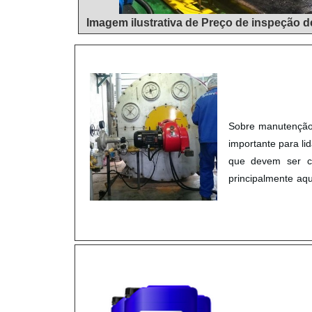
Imagem ilustrativa de Preço de inspeção d
Sobre manutenção 
importante para l
que devem ser co
principalmente aq
a correção de erro
de toda a func
SERVIÇOÉ impresci
realizada adequada
componentes e ide
está funcionand
preventiva caldeir