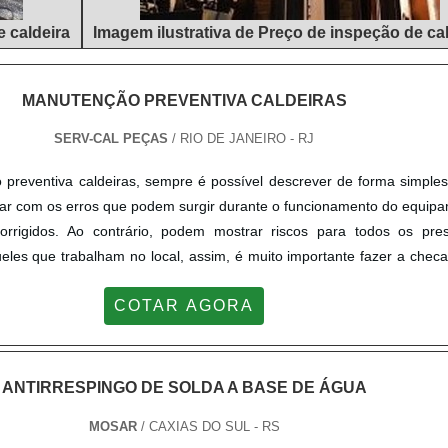
e caldeira
Imagem ilustrativa de Preço de inspeção de ca
MANUTENÇÃO PREVENTIVA CALDEIRAS
SERV-CAL PEÇAS
/ RIO DE JANEIRO - RJ
preventiva caldeiras, sempre é possível descrever de forma simple
idar com os erros que podem surgir durante o funcionamento do equip
rrigidos. Ao contrário, podem mostrar riscos para todos os pres
ueles que trabalham no local, assim, é muito importante fazer a che
s ou proporcionar a verificação da estrutura da caldeira, bem como a 
COTAR AGORA
ionalidade do equipamento. MAIS DETALHES IMPORTANTES SO
ndível a realização do serviço para que a utilização de caldeirari
mente. Para tanto, é feito a verificação periódica da unidade, revi
ntificação de possíveis desgastes, bem como a garantia de que a ca
ANTIRRESPINGO DE SOLDA A BASE DE ÁGUA
o em pleno desempenho.Além disso, o custo-benefício da manu
MOSAR
/ CAXIAS DO SUL - RS
as é excelente, especialmente pela garantia e proteção ao investime