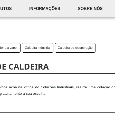
DUTOS
INFORMAÇÕES
SOBRE NÓS
deira a vapor
Caldeira industrial
Caldeira de recuperação
DE CALDEIRA
 você acha na vitrine do Soluções Industriais, realize uma cotação o
gratuitamente a sua escolha