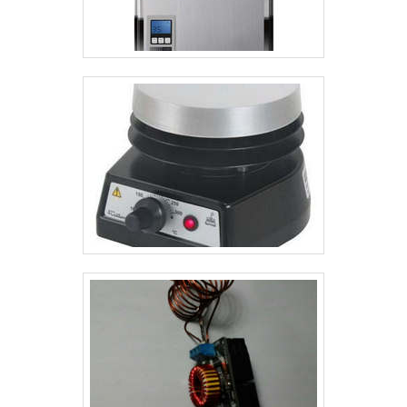
empresas especializadas no segmento. Esse tipo
de cuidado ajuda a garantir a qualidade e
durabilidade dos materiais, além de evitar prejuízos
com substituições frequentes de produtos que não
cumprem com suas funções adequadamente.
Assim, é possível poupar gastos
desnecessários.Existem diversos motivos para a
Tenge ter se tornado destaque quando pensamos
em uma empresa que entrega confiança e serviços
de qualidade. Alguns desses motivos são:
Representantes por todo o Brasil; Equipe
empenhada em sanar as necessidades de seus
clientes; Funcionários especializados; Instalada em
uma área de 12.000 m²; Maquinário moderno.A
EMPRESA MAIS QUALIFICADA DO
SEGMENTOSomente na Tenge existem as
melhores variedades no segmento quando o