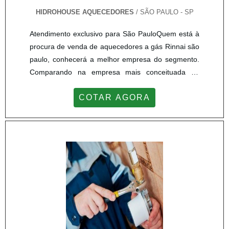
HIDROHOUSE AQUECEDORES
/ SÃO PAULO - SP
Atendimento exclusivo para São PauloQuem está à
procura de venda de aquecedores a gás Rinnai são
paulo, conhecerá a melhor empresa do segmento.
Comparando na empresa mais conceituada do
mercado e descobrindo a maior referência de
COTAR AGORA
qualidade da área de atuação.Quando a busca é
por venda de aquecedores a gás Rinnai são paulo,
com os colaboradores da Hidrohouse Aquecedores
o cliente poderá contar precisão com assessoria
técnica especializada.MAIS SOBRE VENDA DE
AQUECEDORES A GÁS RINNAI SÃO PAULOA
Hidrohouse Aquecedores centraliza seus esforços
em criar para cada cliente uma estrutura com
escritório de alta qualidade onde são realizadas as
atividades e estrutura suficiente para atender todas
as demandas, tudo isso para oferecer venda de