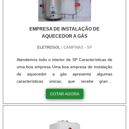
EMPRESA DE INSTALAÇÃO DE
AQUECEDOR A GÁS
ELETROSOL
/ CAMPINAS - SP
Atendemos todo o interior de SP Características de
uma boa empresa Uma boa empresa de instalação
de aquecedor a gás apresenta algumas
características únicas, que recebe grande
destaque. Algumas dessas características são:
COTAR AGORA
Instaladora autorizada de grandes marcas de
aquecedor a gás como Rinnai, Komeco, Inova;
Funcionários próprios, experientes e treinados para
instalar o aquecedor a gás de forma correta e
segura; Curto prazo de entrega de p....