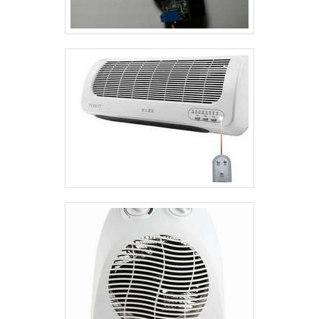
assunto for aquecedor de óleo à biomassa. A
empresa oferece opções como gerador instantâneo
de vapor serpentinado modelo SDE e caldeira
elétrica TGR.É comprometida com seus serviços e
a melhor empresa de tratamento térmico,
conquistas adquiridas porque investiu em uma
estrutura que hoje conta com uma instalação em
uma área de 12.000 m² e equipamentos de última
geração. Esses fatores, somados a um time com
representantes por todo o Brasil e profissionais
certificados, garante uma entrega de excelência de
ponta a ponta..