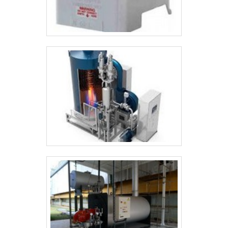
do espaço. Sendo os únicos aparelhos montados
em SKID, uma espécie de plataforma.Gerador de
vapor elétrico industrial Possuem portabilidade,
ajudando no transporte; O vapor é produzido em
apenas 5 minutos; Com manuseio e segurança de
facilidade; Sem a precisão de muitas manutenções;
Diversos tipos para diferentes aplicações.A Icaterm
é uma empresa responsável por soluções em
geradores de vapor. Solicite orçamento!.