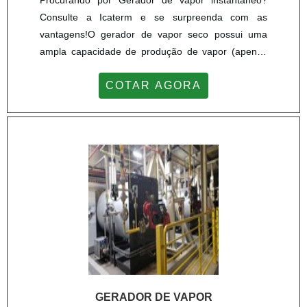
Procurando por Gerador de vapor instantâneo?
Consulte a Icaterm e se surpreenda com as
vantagens!O gerador de vapor seco possui uma
ampla capacidade de produção de vapor (apenas
0,75 de umidade).Principais característicasOs
COTAR AGORA
geradores de vapor instantâneo são utilizados
para suprir a necessidade de uma fonte de vapor
para se produzir energia e girar turbinas, ele
contém o controle de pressão, a sequencia de
carga e a repetibilidade, evi...
GERADOR DE VAPOR