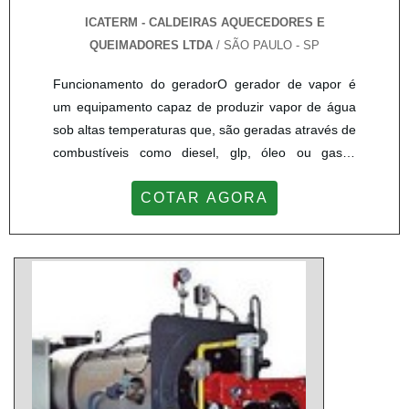
ICATERM - CALDEIRAS AQUECEDORES E
QUEIMADORES LTDA
/ SÃO PAULO - SP
Funcionamento do geradorO gerador de vapor é
um equipamento capaz de produzir vapor de água
sob altas temperaturas que, são geradas através de
combustíveis como diesel, glp, óleo ou gases
naturais.O vapor criado pode ser utilizado em
COTAR AGORA
diversas industriais nos mais variados segmentos,
com a utilização de geração de transporte, para
alimentar máquinas térmicas na esterilização de
diversos materiais, reatores químicos,
evaporadores, entre o...