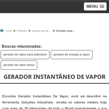
MENU
Início
Produtos
Gerador de Vapor
Gerador Instantâneo De Vapor
Buscas relacionadas:
gerador de vapor para autoclave
gerador de energia a vapor
gerador de vapor preço
GERADOR INSTANTÂNEO DE VAPOR
Encontre Gerador Instantâneo De Vapor, você vai descobrir na
ferrementa Soluções Industriais, receba os valores médios hoje
com mais de 30 fabricantes de todo o Brasil gratuitamente a sua