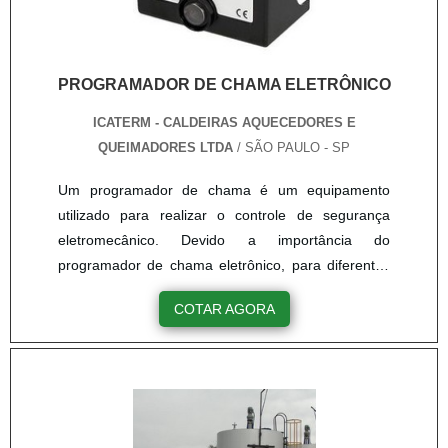
PROGRAMADOR DE CHAMA ELETRÔNICO
ICATERM - CALDEIRAS AQUECEDORES E
QUEIMADORES LTDA
/ SÃO PAULO - SP
Um programador de chama é um equipamento
utilizado para realizar o controle de segurança
eletromecânico. Devido a importância do
programador de chama eletrônico, para diferentes
processos produtivos, ele é projetado para
COTAR AGORA
aplicação em diferentes modelos de queimadores,
podendo ser empregado principalmente em
processos de ignição de gás a pulso ou a partir de
modulação. Para que todas as vantagens sejam
asseguradas, é essencial que o comprador realize
uma intensa busca de mercado antes de escolher o