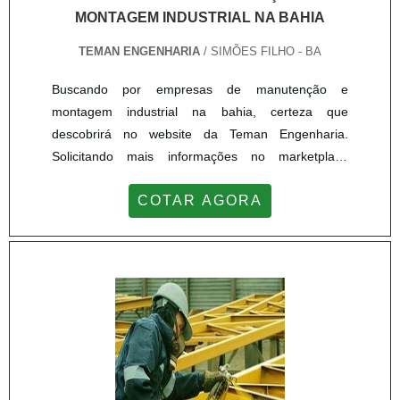
MONTAGEM INDUSTRIAL NA BAHIA
TEMAN ENGENHARIA
/ SIMÕES FILHO - BA
Buscando por empresas de manutenção e
montagem industrial na bahia, certeza que
descobrirá no website da Teman Engenharia.
Solicitando mais informações no marketplace
Soluções Industriais e achando a líder do
COTAR AGORA
segmento.MAIS INFORMAÇÕES INTERESSANTES
SOBRE EMPRESAS DE MANUTENÇÃO E
MONTAGEM INDUSTRIAL NA BAHIASe alguém
busca por empresas de manutenção e montagem
industrial na bahia responsável, chega até a Teman
Engenharia. Disponibilizand...