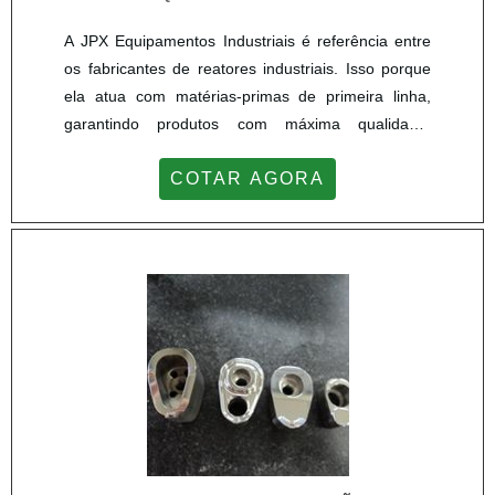
A JPX Equipamentos Industriais é referência entre
os fabricantes de reatores industriais. Isso porque
ela atua com matérias-primas de primeira linha,
garantindo produtos com máxima qualidade,
resistência e durabilidade. Além da alta qualidade
COTAR AGORA
no processo de fabricação, a JPX Equipamentos
Industriais oferece a melhor qualidade em serviços
de assistência e manutenção, tornando-se
destaque entre os fabricantes. MAIS
INFORMAÇÕES E DETALHES SOBRE O
PRODUTOOs reatores industriais são utilizados
para realizar a mistura, homogeneização,
cisalhamento e controle de temperatura de
componentes químicos. Para se destacar entre os
fabricantes de reator industrial, a JPX
Equipamentos Industriais oferece produtos com
sistemas diversificados de agitação, mantendo