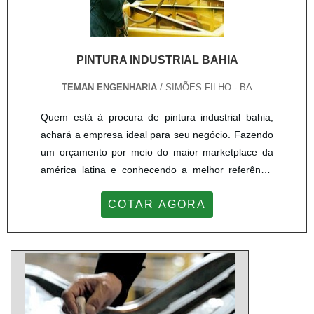
PINTURA INDUSTRIAL BAHIA
TEMAN ENGENHARIA
/ SIMÕES FILHO - BA
Quem está à procura de pintura industrial bahia,
achará a empresa ideal para seu negócio. Fazendo
um orçamento por meio do maior marketplace da
américa latina e conhecendo a melhor referência
em qualidade do mercado.Sim, é isso mesmo!
COTAR AGORA
Quando o tema é pintura industrial bahia, com a
melhor mão de obra da Teman Engenharia
receberá precisão com comprometimento com os
resultados dos clientes.OUTRAS INFORMAÇÕES
SOBRE PINTURA INDUSTRIAL BAHIA...