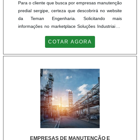
Para o cliente que busca por empresas manutenção
predial sergipe, certeza que descobrirá no website
da Teman Engenharia. Solicitando mais
informações no marketplace Soluções Industriais e
achando a líder do segmento.Sim, o lugar certo é
COTAR AGORA
aqui! Quando o desejo é por empresas manutenção
predial sergipe, com os profissionais da Teman
Engenharia poderá encontrar proteção com
fidelização do cliente.UM POUCO MAIS SOBRE
EMPRESAS MANUTENÇÃO PRED...
EMPRESAS DE MANUTENÇÃO E