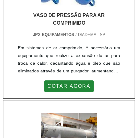
Equipamentos Industriais atua com pessoal
experiente e qualificado, atendendo todas as
VASO DE PRESSÃO PARA AR
especificações apresentadas em projetos e
COMPRIMIDO
excedendo as expectativas de cada cliente. A
JPX EQUIPAMENTOS
/ DIADEMA - SP
empresa possui campo fabril em São Paulo e
oferece atendimento a todos os estados brasileiros.
Em sistemas de ar comprimido, é necessário um
Alguns dos produtos e serviços: Caldeiraria;
equipamento que realize a expansão do ar para
Manutenção em trocadores; Reservatório de ar;
troca de calor, decantando água e óleo que são
Aftercooler; Trocadores de calor; Limpeza de
eliminados através de um purgador, aumentando o
equipamentos. .
tempo de carga e alívio do compressor, desta forma
COTAR AGORA
mantém o equilíbrio da pressão durante o período
de consumo.O vaso de pressão para ar comprimido
exerce exatamente essa função, sendo importante
escolher uma boa fabricante para garantir a
qualidade e desempenho do equipamento, e junto
ao produto a empresa deve encaminhar um
prontuário com os certificados conforme a NR13 e o