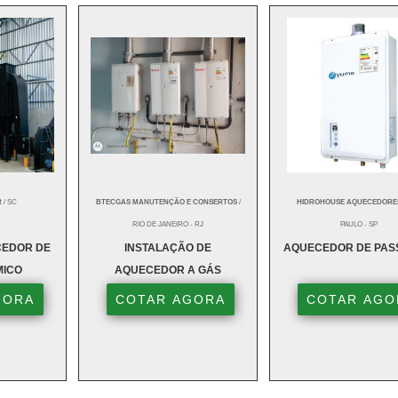
R
/ SC
BTECGAS MANUTENÇÃO E CONSERTOS
/
HIDROHOUSE AQUECEDORE
RIO DE JANEIRO - RJ
PAULO - SP
EDOR DE
INSTALAÇÃO DE
AQUECEDOR DE PA
MICO
AQUECEDOR A GÁS
GORA
COTAR AGORA
COTAR AGO