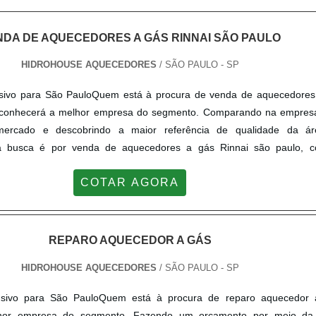
NDA DE AQUECEDORES A GÁS RINNAI SÃO PAULO
HIDROHOUSE AQUECEDORES
/ SÃO PAULO - SP
usivo para São PauloQuem está à procura de venda de aquecedores
, conhecerá a melhor empresa do segmento. Comparando na empres
mercado e descobrindo a maior referência de qualidade da á
a busca é por venda de aquecedores a gás Rinnai são paulo, 
Hidrohouse Aquecedores o cliente poderá contar precisão com asse
COTAR AGORA
lizada.MAIS SOBRE VENDA DE AQUECEDORES A GÁS RINNAI SÃO 
dores centraliza seus esforços em criar para cada cliente uma est
alta qualidade onde são realizadas as atividades e estrutura suficien
demandas, tudo isso para oferecer venda de aquecedores a gás Rinn
REPARO AQUECEDOR A GÁS
te custo-benefício.Há muitas maneiras eficientes de demonstrar comp
HIDROHOUSE AQUECEDORES
/ SÃO PAULO - SP
ua área de atuação. A Hidrohouse Aquecedores se mostra referência p
m busca banho na temperatura ideal; Comprometimento com os resul
usivo para São PauloQuem está à procura de reparo aquecedor 
to com materiais sofisticados.Ainda com uma visão analítica sobre v
hor empresa do segmento. Fazendo um orçamento por meio da