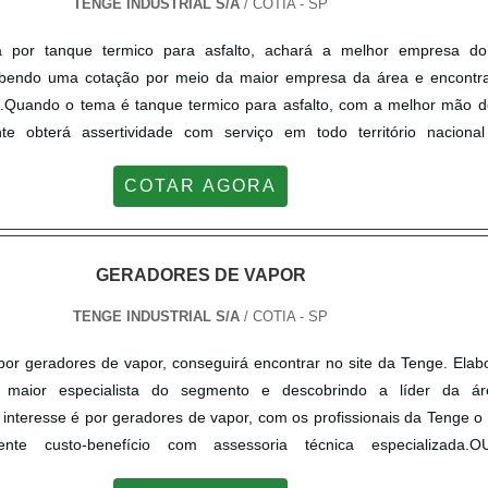
TENGE INDUSTRIAL S/A
/ COTIA - SP
a ponta....
 por tanque termico para asfalto, achará a melhor empresa d
ebendo uma cotação por meio da maior empresa da área e encontr
e.Quando o tema é tanque termico para asfalto, com a melhor mão d
te obterá assertividade com serviço em todo território naciona
ENCIAIS IMPORTANTES DE TANQUE TERMICO PARA ASFALTOA 
COTAR AGORA
ursos em produzir uma estrutura para os parceiros com instalação 
 com maquinário moderno, tudo para oferecer tanque termico para a
uitas maneiras eficientes de demonstrar competência e excelência 
A Tenge se mostra referência por ter: Comprometimento com o result
GERADORES DE VAPOR
ntos de última geração; Assessoria técnica especializada.Discorrend
TENGE INDUSTRIAL S/A
/ COTIA - SP
mico para asfalto, na essência da empresa, a mesma deve prezar
os com ótima qualidade e precisão, detalhes que passam desperceb
or geradores de vapor, conseguirá encontrar no site da Tenge. Elab
zo futuros para os clientes.É por tudo isso que a Tenge é a melhor 
maior especialista do segmento e descobrindo a líder da á
mico quando se trata do segmento de engenharia térmica especializa
nteresse é por geradores de vapor, com os profissionais da Tenge o 
ção de processos que abrangem a área de calor. O foco é entregar s
lente custo-benefício com assessoria técnica especializada.
ara fidelização do cliente com parcerias duradouras.QUALIDADES E 
OBRE GERADORES DE VAPORA Tenge canaliza seus recurs
SASomente na Tenge tem tudo que se precisa para engenharia t