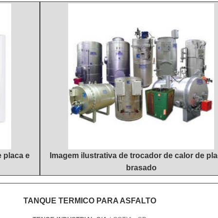
ve ao fato de a empresa ser uma empresa comprometida com seus serv
amentos de última geração, tudo para se certificar que se tenha man
adora, conquistas adquiridas porque investiu em uma estrutura qu
ecedores a gás com proteção. Há muitas maneiras eficientes de demo
io de alta qualidade onde são realizadas as atividades e biblioteca téc
celência em sua área de atuação. A Hidrohouse Aquecedores se 
 somado à performance de uma equipe multidisciplinar de consu
r: Soluções para quem busca banho na temperatura ideal; Compromet
issionais com vasta experiência na área de atuação, garante uma ent
 Sala de treinamento com materiais sofisticados.Ainda focando na qu
 a ponta....
eventiva de aquecedores a gás, é importante buscar uma empre
serviços com ótima qualidade e excelente custo-benefício, caracter
 mostram o comprometimento da empresa com seus clientes.Isso tu
 a Hidrohouse Aquecedores é uma empresa segura quando se f
a e manutenção de aquecedores. A empresa foca no que há de melho
clientes.ABAIXO ALGUNS DETALHES SOBRE A MELHOR EMPRE
house Aquecedores é possível encontrar o que há de melhor em v
ecedores. É sempre a opção mais confiável, disponibilizando iten
e placa e
Imagem ilustrativa de trocador de calor de pl
ecedor a gás 26 litros e manutenção de aquecedor a gás 30 litros co
brasado
são.Para uma maior satisfação dos clientes, a empresa busca invest
ionais do mercado, e em instalações modernas, garantindo assim,
TANQUE TERMICO PARA ASFALTO
cotação no mercado.A Hidrohouse Aquecedores é uma empresa que te
egmento pela idoneidade em tudo que faz, onde garante o suces