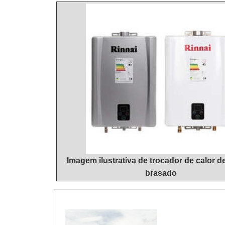
litros.Isso se de
atividades e equip
uma empresa inov
preventiva de aqu
conta com escritór
competência e ex
apoio.Tudo isso,
referência por te
associados e prof
com os resultados;
excelência de ponta
em manutenção pr
tenha produtos e 
simples, mas que
razão pela qual
segmento de vend
fidelizar os 
SEGMENTONa Hidro
manutenção de aqu
Imagem ilustrativa de trocador de calor d
instalação de aqu
brasado
qualidade e preci
melhores profiss
confiança e boa 
preferência no s