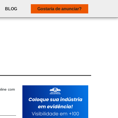
BLOG
Gostaria de anunciar?
nline com