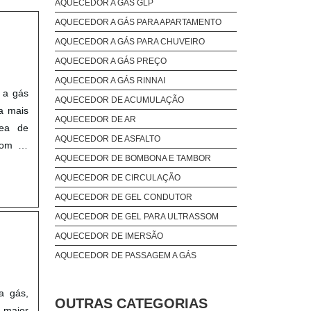
AQUECEDOR A GÁS GLP
AQUECEDOR A GÁS PARA APARTAMENTO
AQUECEDOR A GÁS PARA CHUVEIRO
AQUECEDOR A GÁS PREÇO
AQUECEDOR A GÁS RINNAI
 a gás
AQUECEDOR DE ACUMULAÇÃO
a mais
AQUECEDOR DE AR
rea de
AQUECEDOR DE ASFALTO
com os
AQUECEDOR DE BOMBONA E TAMBOR
ssoria
AQUECEDOR DE CIRCULAÇÃO
PAULOA
rutura
AQUECEDOR DE GEL CONDUTOR
te para
AQUECEDOR DE GEL PARA ULTRASSOM
ai são
AQUECEDOR DE IMERSÃO
etência
AQUECEDOR DE PASSAGEM A GÁS
or ter:
AQUECEDOR ELÉTRICO
tados;
a gás,
AQUECEDOR INDUTIVO
enda de
OUTRAS CATEGORIAS
 maior