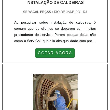
INSTALAÇÃO DE CALDEIRAS
SERV-CAL PEÇAS
/ RIO DE JANEIRO - RJ
Ao pesquisar sobre instalação de caldeiras, é
comum que os clientes se deparem com muitas
prestadoras do serviço. Porém poucas delas são
como a Serv-Cal, que alia alta qualidade com preço
justo e acessível, garantindo uma procedimento de
COTAR AGORA
alta qualidade de ponta a ponta, o que faz toda a
diferença no mercado. DETALHES IMPORTANTES
SOBRE O SERVIÇONormalmente, a instalação
serve para assegurar um sistema de produção e
armazenagem de vapor de alta performance e
eficiência, promovendo proteção tanto do meio
ambiente quanto de todos que circulam pelo local,
visto que se trata de um insumo com temperatura
muito superior à atmosférica. Desse modo, é
necessário seguir as regras da NR13.Com relação