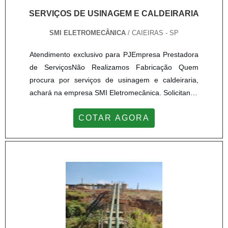
SERVIÇOS DE USINAGEM E CALDEIRARIA
SMI ELETROMECÂNICA
/ CAIEIRAS - SP
Atendimento exclusivo para PJEmpresa Prestadora
de ServiçosNão Realizamos Fabricação Quem
procura por serviços de usinagem e caldeiraria,
achará na empresa SMI Eletromecânica. Solicitando
um orçamento na empresa mais conceituada do
COTAR AGORA
mercado e encontrando a melhor referência em
qualidade.OUTRAS INFORMAÇÕES SOBRE
SERVIÇOS DE USINAGEM E CALDEIRARIAQuem
busca por serviço de usinagem e caldeiraria
responsável na entrega de um bom trabalho, va...