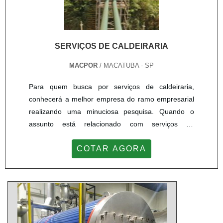
SERVIÇOS DE CALDEIRARIA
MACPOR
/ MACATUBA - SP
Para quem busca por serviços de caldeiraria,
conhecerá a melhor empresa do ramo empresarial
realizando uma minuciosa pesquisa. Quando o
assunto está relacionado com serviços de
caldeiraria, com os profissionais especializados da
COTAR AGORA
Macpor alcançará ótima qualidade com pagamento
acessível.MAIS DETALHES INTERESSANTES
SOBRE OS SERVIÇOS DE CALDEIRARIAHá muitas
maneiras eficientes de demonstrar competência e
excelência em uma área de atuação. A...