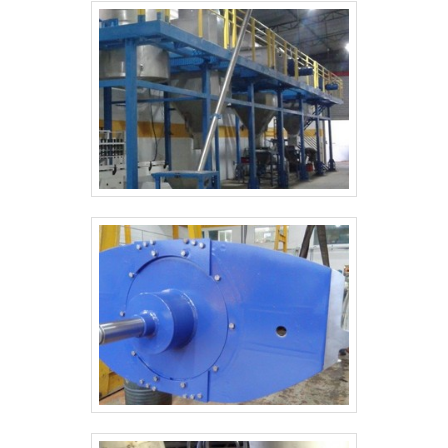
empresa de amplo conhecimento no mercado.
Dentre os principais modelos, destacam-
se:Caldeiras aquatubulares de tubos
retos;Caldeiras aquatubulares de tubos
curvos;Caldeiras aquatubulares de circulação
positiva;Caldeiras aquatubulares
compactas. Durante as pesquisas, é comum que os
clientes encontrem diversas prestadoras de
serviços, mas poucas com a expertise que a Serv-
Cal possui no segmento. Além de garantir um preço
justo e acessível, a empresa ainda promove uma
aplicação de alta qualidade, destacando-se pela
excelente relação custo-benefício. O MELHOR
PREÇO DA MONTAGEM DE CALDEIRAS
RJClientes que pesquisam pelo preço montagem de
caldeiras aquatubulares RJ encontram na Serv-Cal
a melhor solução. Atuando não só no Rio de
Janeiro, mas em todo o Brasil, a empresa assegura