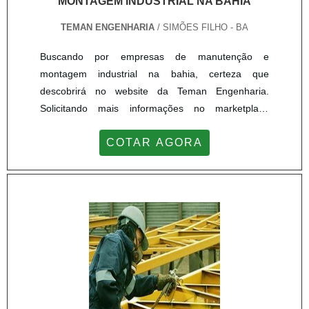
MONTAGEM INDUSTRIAL NA BAHIA
TEMAN ENGENHARIA
/ SIMÕES FILHO - BA
Buscando por empresas de manutenção e
montagem industrial na bahia, certeza que
descobrirá no website da Teman Engenharia.
Solicitando mais informações no marketplace
Soluções Industriais e achando a líder do
COTAR AGORA
segmento.MAIS INFORMAÇÕES INTERESSANTES
SOBRE EMPRESAS DE MANUTENÇÃO E
MONTAGEM INDUSTRIAL NA BAHIASe alguém
busca por empresas de manutenção e montagem
industrial na bahia responsável, chega até a Teman
Engenharia. Disponibilizand...