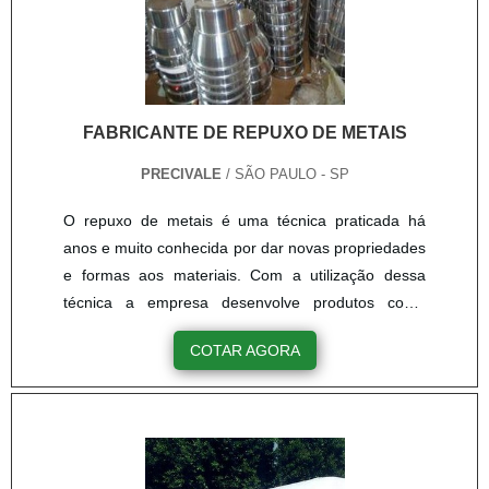
FABRICANTE DE REPUXO DE METAIS
PRECIVALE
/ SÃO PAULO - SP
O repuxo de metais é uma técnica praticada há
anos e muito conhecida por dar novas propriedades
e formas aos materiais. Com a utilização dessa
técnica a empresa desenvolve produtos como
abajur, aros para tamborim, baleiros, bocais de
COTAR AGORA
aspiração, boias, castiçais, canecas para pintura e
caixas para filtro. São equipamentos que possuem
grande aplicação no setor industrial, como em uso
doméstico. O fabricante de repuxo de metais tem a
capacidade para executar trabalhos em até