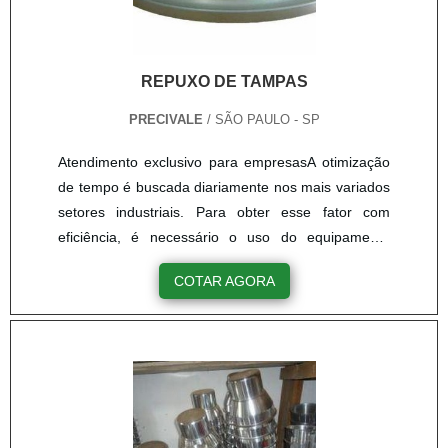
REPUXO DE TAMPAS
PRECIVALE
/ SÃO PAULO - SP
Atendimento exclusivo para empresasA otimização
de tempo é buscada diariamente nos mais variados
setores industriais. Para obter esse fator com
eficiência, é necessário o uso do equipamento
Repuxo de tampas.CaracterísticasO repuxo é capaz
COTAR AGORA
de de produzir várias peças com o mesmo formato,
já que ele segue o modelo que foi projetado e
desenvolvido em um determinado desenho técnico.
Ou seja, esse processo é capaz de aumentar a
produtividade, o que reduz gastos desnecessários e
alcança os resultados .