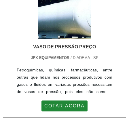
2600mm de diâmetro. Ele.
VASO DE PRESSÃO PREÇO
JPX EQUIPAMENTOS
/ DIADEMA - SP
Petroquímicas, químicas, farmacêuticas, entre
outras que lidam nos processos produtivos com
gases e fluidos em variadas pressões necessitam
de vasos de pressão, pois eles não somente
ajudam nas atividades rotineiras de
COTAR AGORA
armazenamento como aumentam a segurança dos
procedimentos.Angariando cada vez mais espaço
no mercado, a JPX Equipamentos é conceituada no
segmento, por entender as necessidades do campo