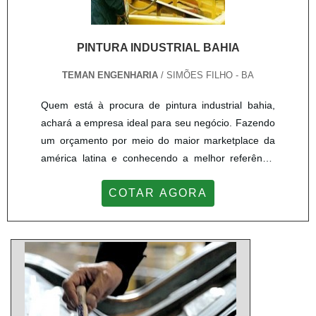
PINTURA INDUSTRIAL BAHIA
TEMAN ENGENHARIA
/ SIMÕES FILHO - BA
Quem está à procura de pintura industrial bahia,
achará a empresa ideal para seu negócio. Fazendo
um orçamento por meio do maior marketplace da
américa latina e conhecendo a melhor referência
em qualidade do mercado.Sim, é isso mesmo!
COTAR AGORA
Quando o tema é pintura industrial bahia, com a
melhor mão de obra da Teman Engenharia
receberá precisão com comprometimento com os
resultados dos clientes.OUTRAS INFORMAÇÕES
SOBRE PINTURA INDUSTRIAL BAHIA...