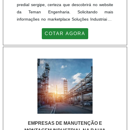
predial sergipe, certeza que descobrirá no website
da Teman Engenharia. Solicitando mais
informações no marketplace Soluções Industriais e
achando a líder do segmento.Sim, o lugar certo é
COTAR AGORA
aqui! Quando o desejo é por empresas manutenção
predial sergipe, com os profissionais da Teman
Engenharia poderá encontrar proteção com
fidelização do cliente.UM POUCO MAIS SOBRE
EMPRESAS MANUTENÇÃO PRED...
EMPRESAS DE MANUTENÇÃO E