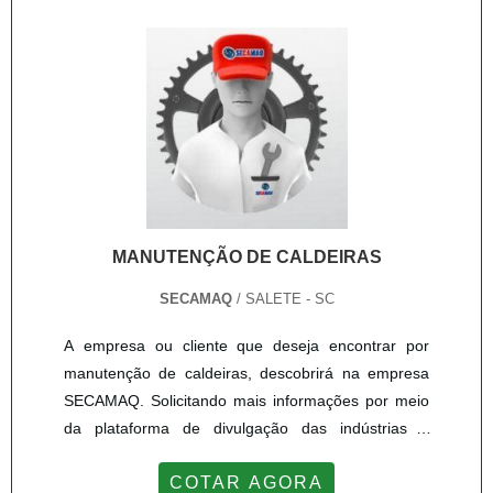
serviço;Ótima relação custo-benefício; Entre outras
vantagens. ALTA EFICIÊNCIA EM MONTAGEM DE
CALDEIRAS A LENHAAtendendo demandas de
todo o Brasil, a Serv-Cal é referência na instalação
não só de caldeiras a lenha, mas também a gás,
flamotubulares, aquatubulares, dentre diversas
outras. Além de garantir serviços ágeis, a empresa
ainda oferece condições especiais de pagamento.
Saiba mais entrando em contato!.
MANUTENÇÃO DE CALDEIRAS
SECAMAQ
/ SALETE - SC
A empresa ou cliente que deseja encontrar por
manutenção de caldeiras, descobrirá na empresa
SECAMAQ. Solicitando mais informações por meio
da plataforma de divulgação das indústrias e
descobrindo a líder do segmento.É importante
COTAR AGORA
lembrar que o produto deve sempre ser adquirido