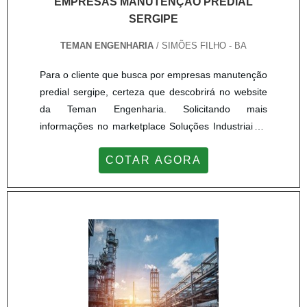
EMPRESAS MANUTENÇÃO PREDIAL
SERGIPE
TEMAN ENGENHARIA
/ SIMÕES FILHO - BA
Para o cliente que busca por empresas manutenção
predial sergipe, certeza que descobrirá no website
da Teman Engenharia. Solicitando mais
informações no marketplace Soluções Industriais e
achando a líder do segmento.Sim, o lugar certo é
COTAR AGORA
aqui! Quando o desejo é por empresas manutenção
predial sergipe, com os profissionais da Teman
Engenharia poderá encontrar proteção com
fidelização do cliente.UM POUCO MAIS SOBRE
EMPRESAS MANUTENÇÃO PRED...