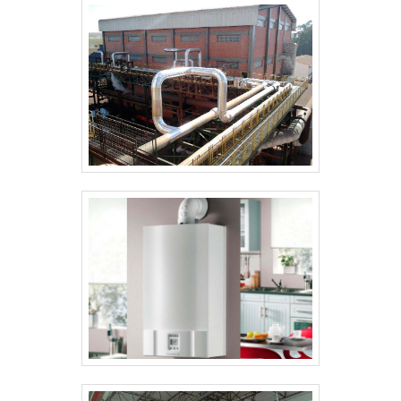
Teman existem as melhores condições para quem
deseja achar o que precisa para montagem,
manutenção industrial e fabricação de estruturas
metálicas. É sempre a opção mais confiável,
disponibilizando itens como contratos de
manutenção em plantas industriais e fabricação e
montagem de tubulação em indústria com ótima
qualidade e assertividade.Garantimos a satisfação
dos clientes através de um atendimento singular,
por meio de profissionais treinados e altamente
qualificados. A Teman é uma empresa que tem se
destacado da concorrência pela idoneidade em
tudo que faz, comprovando sua essência de trazer
o melhor para os parceiros.