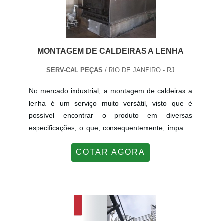
MONTAGEM DE CALDEIRAS A LENHA
SERV-CAL PEÇAS
/ RIO DE JANEIRO - RJ
No mercado industrial, a montagem de caldeiras a
lenha é um serviço muito versátil, visto que é
possível encontrar o produto em diversas
especificações, o que, consequentemente, impacta
na maneira que o equipamento será instalado. Por
COTAR AGORA
isso, a realização de uma pesquisa de mercado é
muito importante.DETALHES SOBRE A
REALIZAÇÃO DO SERVIÇOComposta por diversos
acessórios de suma importância, como a fornalha e
a grelha, a caldeira a lenha é um equipamento que
tem como escopo de empregabilidade a produção