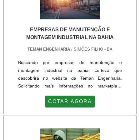
EMPRESAS DE MANUTENÇÃO E
MONTAGEM INDUSTRIAL NA BAHIA
TEMAN ENGENHARIA
/ SIMÕES FILHO - BA
Buscando por empresas de manutenção e
montagem industrial na bahia, certeza que
descobrirá no website da Teman Engenharia.
Solicitando mais informações no marketplace
Soluções Industriais e achando a líder do
COTAR AGORA
segmento.MAIS INFORMAÇÕES INTERESSANTES
SOBRE EMPRESAS DE MANUTENÇÃO E
MONTAGEM INDUSTRIAL NA BAHIASe alguém
busca por empresas de manutenção e montagem
industrial na bahia responsável, chega até a Teman