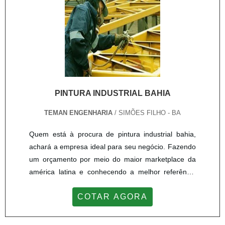
Engenharia. Disponibilizand...
PINTURA INDUSTRIAL BAHIA
TEMAN ENGENHARIA
/ SIMÕES FILHO - BA
Quem está à procura de pintura industrial bahia,
achará a empresa ideal para seu negócio. Fazendo
um orçamento por meio do maior marketplace da
américa latina e conhecendo a melhor referência
em qualidade do mercado.Sim, é isso mesmo!
COTAR AGORA
Quando o tema é pintura industrial bahia, com a
melhor mão de obra da Teman Engenharia
receberá precisão com comprometimento com os