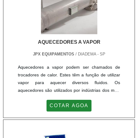
AQUECEDORES A VAPOR
JPX EQUIPAMENTOS
/ DIADEMA - SP
Aquecedores a vapor podem ser chamados de
trocadores de calor. Estes têm a função de utilizar
vapor para aquecer diversos fluidos. Os
aquecedores são utilizados por indústrias dos mais
variados segmentos, com o objetivo de aquecer
COTAR AGOA
produtos líquidos, como óleo, água e demais
fluidos, de maneira geral.ONDE SÃO UTILIZADOS
OS AQUECEDORES VAPOROs aquecedores que
funcionam a vapor fabricados pela JPX
Equipamentos são utilizados por diversas empresas