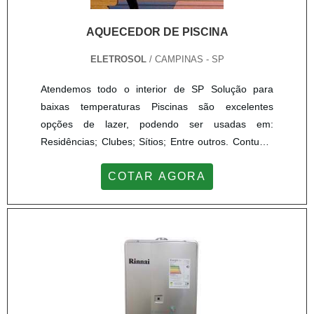
AQUECEDOR DE PISCINA
ELETROSOL
/ CAMPINAS - SP
Atendemos todo o interior de SP Solução para
baixas temperaturas Piscinas são excelentes
opções de lazer, podendo ser usadas em:
Residências; Clubes; Sítios; Entre outros. Contudo,
ao passar época de verão o uso das piscinas pode
COTAR AGORA
reduzir por conta da baixa temperatura. Para isso,
há uma excelente solução, que é o aquecedor de
piscina. Os processos de aquecimento em piscinas
podem ser feitos realizado em três formas
diferentes sendo: aq...