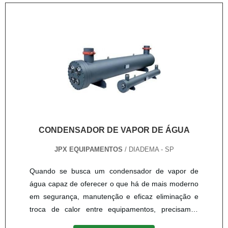
de diversos equipamentos importantíssimos para os
proporcionado pelo uso desse tipo de equipamento
serviços realizados em empresas dos mais variados
ao longo dos anos. Aquecedor solar para residência
setores da indústria, como os aquecedores a vapor.
preço benéfico O aquecedor solar ....
A empresa está presente no município de Diadema,
na região do Grande ABC Paulista, a poucos
quilômetros da capital do estado de São Paulo, e
oferece seus produtos e serviços para todas as
cidades da circunvizinhança de sua sede. .
CONDENSADOR DE VAPOR DE ÁGUA
JPX EQUIPAMENTOS
/ DIADEMA - SP
Quando se busca um condensador de vapor de
água capaz de oferecer o que há de mais moderno
em segurança, manutenção e eficaz eliminação e
troca de calor entre equipamentos, precisamos
encontrar e localizar de forma certeira uma