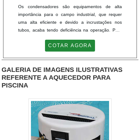
Os condensadores são equipamentos de alta
importância para o campo industrial, que requer
uma alta eficiente e devido a incrustações nos
tubos, acaba tendo deficiência na operação. Para
garantir um procedimento de limpeza de
COTAR AGORA
condensador industrial eficiente e seguro é
essencial investir em uma empresa de largo
reconhecimento no mercado como a JPX
GALERIA DE IMAGENS ILUSTRATIVAS
Equipamentos, que conta com uma estrutura
REFERENTE A AQUECEDOR PARA
qualificada para um bom atendimento, como: Mão
PISCINA
de obra especializada; Equipamentos de tecnologia
de ponta de limpeza; Experiência
ampla.PRINCIPAIS QUALIDADES DO SERVIÇO DE
LIMPEZA DE CONDENSADORO processo de
limpeza em condensador industrial da JPX
Equipamentos é altamente eficaz para a eliminação
total incrustação, por exemplo, pois atua com
equipamentos sofisticados de hidrojateamento, que