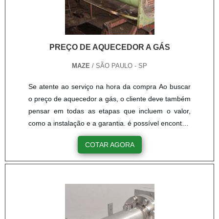
PREÇO DE AQUECEDOR A GÁS
MAZE
/ SÃO PAULO - SP
Se atente ao serviço na hora da compra Ao buscar
o preço de aquecedor a gás, o cliente deve também
pensar em todas as etapas que incluem o valor,
como a instalação e a garantia. é possível encontrar
o produto com preço inferior, porém com qualidade
COTAR AGORA
em falta, e sem nenhuma garantia de qualidade.
Também é possível encontrar o preço um pouco
mais inferior, porém sem a instalação do
equipamento inclusa. Encontre um bom preço de
aquecedor a gá....