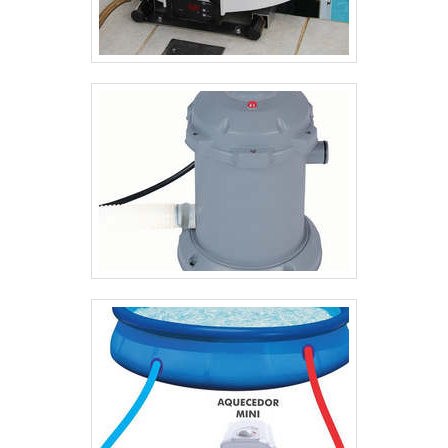
promove uma higienização profunda de toda a
estrutura externa e interna do condensador.Por
usar equipamentos de hidrojateamento, a limpeza
da empresa, além de remover qualquer tipo de
resíduo é muito prática é ágil, no qual em pouco
tempo, o condensador está pronto para utilização,
evitando assim parada prolongadas. Outra
vantagem de contratar o serviço de limpeza de
condensador da JPX Equipamentos é a
preocupação com a segurança do processo, que é
feito de modo a não gerar problemas com tubos e
demais elementos que compõe o
equipamento.QUALIDADE E SEGURANÇA EM
LIMPEZA DE CONDENSADOR
INDUSTRIALLocalizada em Diadema, São Paulo a
JPX Trocadores de Calor - Equipamentos Industriais
é considerada a indústria mais indicada de todo o