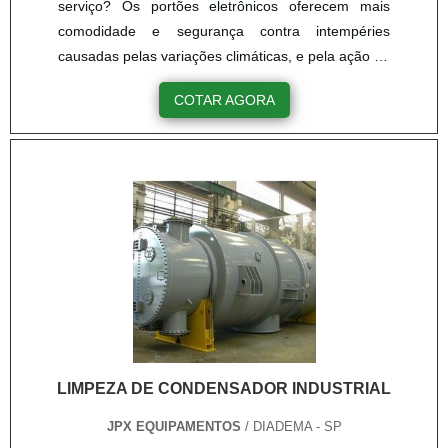
serviço? Os portões eletrônicos oferecem mais
comodidade e segurança contra intempéries
causadas pelas variações climáticas, e pela ação do
homem, que podem ser tentativas de assaltos,
COTAR AGORA
abordagens a noite de estranhos e outras
situações. Contudo, com o passar do tempo ou do
uso, esses portões podem apresentar alguns
problemas e avarias. é nesse momento que há
necessidade de solicitar a manuten....
LIMPEZA DE CONDENSADOR INDUSTRIAL
JPX EQUIPAMENTOS
/ DIADEMA - SP