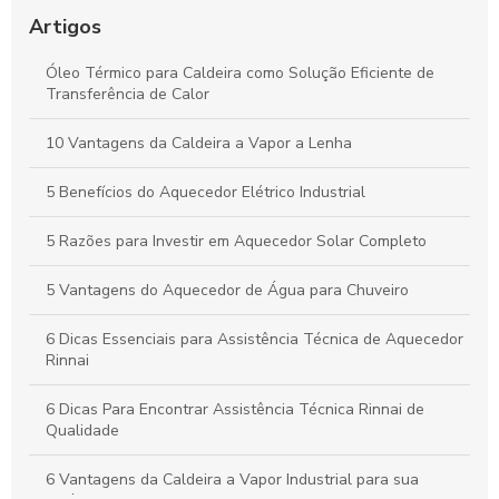
Repuxo em Torno: Entenda Como Funciona e Suas Aplicações
Práticas
Artigos
Aquecedor para Água melhora eficiência e conforto em casa
Óleo Térmico para Caldeira como Solução Eficiente de
Transferência de Calor
Como garantir uma assistência eficaz para seu aquecedor a
gás
10 Vantagens da Caldeira a Vapor a Lenha
5 Benefícios do Aquecedor Elétrico Industrial
5 Razões para Investir em Aquecedor Solar Completo
5 Vantagens do Aquecedor de Água para Chuveiro
6 Dicas Essenciais para Assistência Técnica de Aquecedor
Rinnai
6 Dicas Para Encontrar Assistência Técnica Rinnai de
Qualidade
6 Vantagens da Caldeira a Vapor Industrial para sua