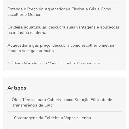
Entenda o Preço do Aquecedor de Piscina a Gás e Como
Escolher o Melhor
Caldeira aquatubular: descubra suas vantagens e aplicações
na indústria moderna
Aquecedor a gás preço: descubra como escolher o melhor
modelo sem gastar muito
Caldeira Geradora de Vapor a Lenha: Vantagens e
Funcionamento
Repuxo em Torno: Entenda Como Funciona e Suas Aplicações
Práticas
Artigos
Aquecedor para Água melhora eficiência e conforto em casa
Óleo Térmico para Caldeira como Solução Eficiente de
Transferência de Calor
Como garantir uma assistência eficaz para seu aquecedor a
gás
10 Vantagens da Caldeira a Vapor a Lenha