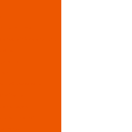
a
orto e Economia
 a gás: eficiência e conforto
 eficaz
orçamento
imento
ue você precisa saber
r Eficiente
os e Vantagens
scolher o Melhor?
ada mergulho