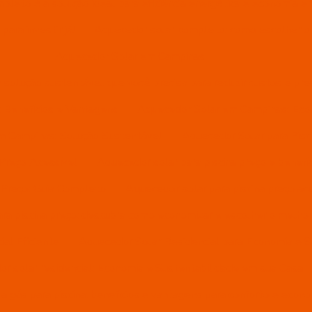
pleto é a solução ideal para eficiência energética e economia e
ara investir já!
Aquecedor solar completo: como escolher o 
Aquecedor Solar em Campinas
solução sustentável que você precisa para reduzir custos e pr
 Benefícios e Vantagens
Aquecedor Solar em Campinas: Econ
m Campinas: Solução Sustentável
Aquecedor Solar para Pisc
 Preço Acessível
Aquecedor solar para piscina preço e benefíc
 Preço: Guia Completo
Aquecedor solar para piscina preço ac
ra piscina preço: descubra como economizar e escolher o melho
al Eficiente
Aquecedor Solar Residencial para Economia e S
r solar residencial: Economia e Sustentabilidade em sua Casa
 gás para piscina: benefícios e vantagens para conforto e econ