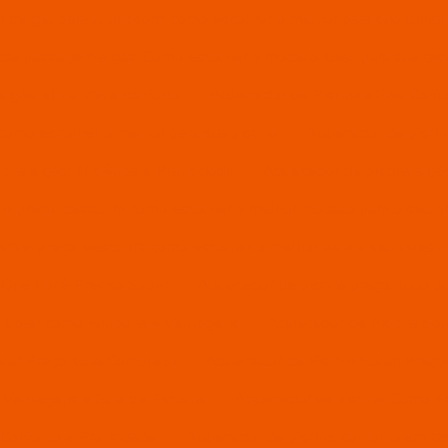
 de gel para ultrassom: como escolher o melhor para sua clínica
de passagem a gás: Como escolher o modelo ideal para sua cas
ás: eficiência e conforto
Aquecedor de Piscina a Gás: Conf
como escolher o melhor para sua piscina
Aquecedor de piscina
ina a gás: Eficiência e Praticidade
Aquecedor de piscina a gás
na preço: descubra como escolher o melhor modelo para o seu 
scina preço: descubra como escolher o melhor para o seu invest
 Que Você Precisa Saber
Aquecedor de piscina preço: tudo q
 Solar como Funciona e Vantagens
Aquecedor de Piscina Sola
lar Preço: Guia Completo
Aquecedor de Piscina Solar: Preç
: Vantagens e Guia de Escolha
Aquecedor de piscina: Como E
Conforto e Praticidade
Aquecedor de piscina: conforto em c