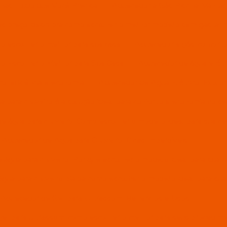
inas: Tudo que Você Precisa
Aquecedor a Gás Piscina: Vantag
s preço: descubra como escolher o melhor modelo sem gastar 
o escolher o melhor para sua casa
Aquecedor a gás: conforto 
o Escolher o Melhor para Sua Casa
Aquecedor de água elétri
o: eficiência e economia
Aquecedor de Água Elétrico: Explo
 para chuveiro é a solução ideal para conforto e economia no s
e água para chuveiro: Como escolher o modelo ideal para sua ca
Aquecedor de Água para Chuveiro: Dicas Imperdíveis
água para chuveiro: Por que escolher o modelo ideal para sua c
gua para chuveiro: Saiba como escolher o modelo ideal para sua
Aquecedor de Gel para Ultrassom: Benefícios e Usos
el para ultrassom: como escolher o melhor para seus procedim