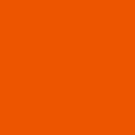
ns e Aplicações
Aquecedor Indutivo: Vantagens, Tipos e Com
eficiência e conforto em casa
Aquecedor para piscina a gás: e
s: Benefícios e Vantagens
Aquecedor para piscina a gás: o m
 para Piscina: Como Escolher o Melhor Modelo para Seu Verão
iscina: Como Escolher o Melhor para Aproveitar o Verão com C
edor para Piscina: Como Escolher o Melhor para Seu Espaço
a Solar: Vantagens, Funcionamento e Instalação para Garantir C
edor Rheem 22 Litros como Escolha Ideal para seu Espaço
ncia e Durabilidade para seu Lar
Aquecedor Rheem 22 Litros:
 27 Litros Preço: Guia Completo
Aquecedor Rinnai 27 Litro
edor solar alta pressão: eficiência e economia para sua casa