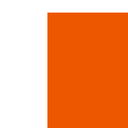
Como fazer a instalação de cal
Guia Completo: Co
Benefícios da instalação profissional d
Dicas para 
O papel
Os Melhores Conselhos Para