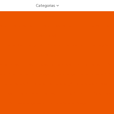
Categorias
Instalação
deira corretamente?
Geradores de Vapor: Funcionamento e Apl
Manutenção
mo Fazer Manutenção em Aquecedor a Gás de Forma Segura e E
Caldeiraria
e caldeiras
Descubra as Vantagens e Funcionalidades do Aq
reduzir os custos de operação e manutenção de caldeiras elétric
 da caldeira elétrica na eficiência energética da sua empresa
 Conserto de Aquecedor a Gás: Um Guia Prático
Para que se
Técnicas avançadas em caldeiraria e fabricação
Aquecedores