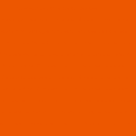
Aquecedor de piscina: sua solução ideal
 é a solução ideal para otimizar a eficiência e o conforto em amb
dor elétrico para água: como escolher o ideal para sua casa
Elétrico para Piscina: Como Escolher o Melhor para Seu Espaço
trico para Piscina: Como Escolher o Melhor para Seu Verão Perf
étrico industrial: Como escolher o modelo ideal para sua empre
 é a solução ideal para otimizar a eficiência e o conforto em amb
dustrial elétrico: Como escolher o modelo ideal para sua empre
or industrial: como escolher o modelo ideal para sua empresa
ciente para Seu Negócio
Aquecedor Industrial: Vantagens qu
os, Tipos e Como Escolher o Melhor
Aquecedor Indutivo: Efic
vo: O Guia Definitivo
Aquecedor Indutivo: Tecnologia e Van