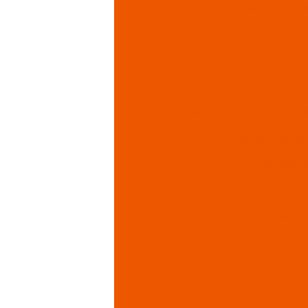
Aquecedor a Gás para Pisc
Aquecedor a gá
Aquecedor a gás: Com
Aquecedor a Gás 25 Litros: Com
Aquecedor de água elétric
Aquecedor de água
Aquecedor d
Aquecedor de 
Aquecedor de á
Aquecedor de g