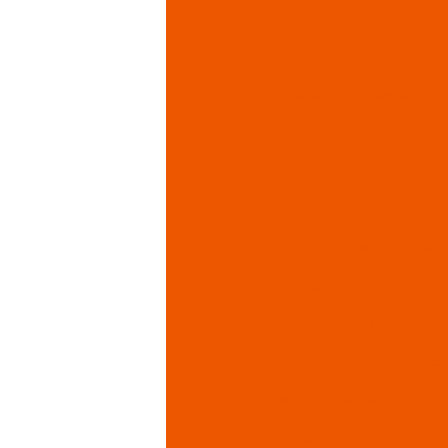
Aquecedor
Aquecedor 
Aquecedor de passagem a g
Aquecedor de piscina a gás: descubra 
Aquecedor de pisc
Aquecedor de pisci
Aquecedor de pi
Aquecedor de Piscina Preço: O
Aquecedor de Piscina
Aquecedor de Piscina So
Aquecedor de Piscina Solar
Aquecedor de Piscina: 