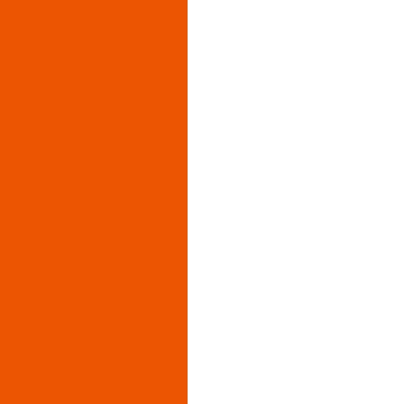
m sua casa
sistema ideal para sua casa
eservar o meio ambiente
omize Energia Hoje!
ina Preço
ios para o seu lazer
essível e vantagens
r modelo
ustentabilidade
omia