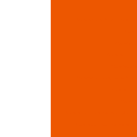
Aquecedor elétrico industrial
Aquece
Aquecedor 
Aquecedor Elé
Aquecedor el
Aquecedor industrial elétrico
Aquecedor in
Aqueced
Aquecedor Industrial: Solução Efi
Aquecedor Indutivo: Benefíci
Aquecedor Induti