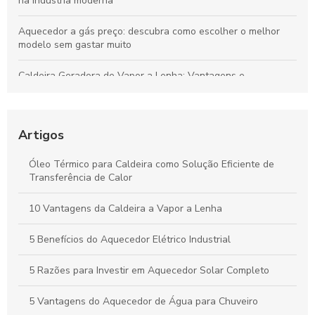
na indústria moderna
Aquecedor a gás preço: descubra como escolher o melhor
modelo sem gastar muito
Caldeira Geradora de Vapor a Lenha: Vantagens e
Funcionamento
Repuxo em Torno: Entenda Como Funciona e Suas Aplicações
Práticas
Artigos
Aquecedor para Água melhora eficiência e conforto em casa
Óleo Térmico para Caldeira como Solução Eficiente de
Transferência de Calor
Como garantir uma assistência eficaz para seu aquecedor a
gás
10 Vantagens da Caldeira a Vapor a Lenha
5 Benefícios do Aquecedor Elétrico Industrial
5 Razões para Investir em Aquecedor Solar Completo
5 Vantagens do Aquecedor de Água para Chuveiro