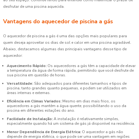
ao seu espaço. Continue lendo para entender como maximizar o prazer de
desfrutar de uma piscina aquecida.
Vantagens do aquecedor de piscina a gás
O aquecedor de piscina a gás é uma das opções mais populares para
quem deseja aproveitar os dias de sol e calor em uma piscina agradável.
Abaixo, destacamos algumas das principais vantagens desse tipo de
aquecedor:
Aquecimento Rápido:
Os aquecedores a gás têm a capacidade de elevar
a temperatura da água de forma rápida, permitindo que você desfrute de
sua piscina em questão de horas.
Versatilidade:
São adequados para diferentes tamanhos e tipos de
piscina, tanto grandes quanto pequenas, e podem ser utilizados em
áreas internas e externas.
Eficiência em Climas Variados:
Mesmo em dias mais frios, os
aquecedores a gás mantêm a água quente, possibilitando o uso da
piscina em diferentes estações do ano.
Facilidade de Instalação:
A instalação é relativamente simples,
especialmente quando há um sistema de gás já disponível na residência.
Menor Dependência de Energia Elétrica:
O aquecedor a gás não
depende de energia elétrica, o que pode ser uma vantagem em regiões