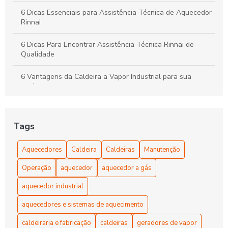
6 Dicas Essenciais para Assistência Técnica de Aquecedor
Rinnai
6 Dicas Para Encontrar Assistência Técnica Rinnai de
Qualidade
6 Vantagens da Caldeira a Vapor Industrial para sua
Indústria
6 Vantagens do Aquecedor Industrial Elétrico para sua
Empresa
Tags
Aquecedor Água Elétrico: Benefícios e Vantagens
Aquecedores
Caldeira
Caldeiras
Manutenção
Aquecedor Água Elétrico: Praticidade e Conforto
Operação
aquecedor
aquecedor a gás
Aquecedor Água Elétrico: Vantagens e Como Escolher o
aquecedor industrial
Ideal
aquecedores e sistemas de aquecimento
Aquecedor água solar como escolher e instalar o ideal
caldeiraria e fabricação
caldeiras
geradores de vapor